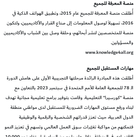
منصة المعرفة للجميع
أُطلقت منصة المعرفة للجميع عام 2015، وتطبيق الهواتف الذكية في
2016، تسهيلاً لوصول المعلومات إلى صناع القرار والأكاديميين، ولتكون
منصة للمتخصصين لنشر أبحاثهم، وحلقة وصل بين الشباب والأكاديميين
والمسؤولين.
www.knowledge4all.org
مهارات المستقبل للجميع
أطلقت هذه المبادرة الرائدة مرحلتها التجريبية الأولى على هامش الدورة
الـ 78 للجمعية العامة للأمم المتحدة في سبتمبر 2023 بالتعاون مع
منصة "كورسيرا" التعليمية. وقامت بتوفير برامج تعليمية مجانية تهدف
لبناء ورفع مستوى المهارات الضرورية للمستقبل لدى مواطني منطقة
الدول العربية، حيث تعزز قدراتهم الشخصية والرقمية والوظيفية
فتمكنهم من مواكبة تغيّرات سوق العمل العالمي وتسهم في تعزيز النمو
الاقتصادي في المنطقة. خلال عام واحد من المبادرة، استفاد نحو 10,000