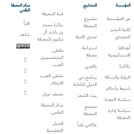
المؤسسة
المشاريع
مركز المعرفة
الرقمي
قمة المعرفة
عن المؤسسة
مشروع
اقرأ
جائزة محمد
المعرفة
كلمة المدير
بن راشد آل
شاهد
التنفيذي
تحدي الأمية
مكتوم للمعرفة
أهدافنا
استراحة
ملتقى
الاستراتيجية
معرفة
المتخصصين
العرب
ركائزنا
بالعربي
ملتقى العرب
الرؤية والرسالة
برنامج دبي
للابتكار
الدولي للكتابة
شروط وأحكام
متحف نوبل
بيت الشعر
سياسة الجودة
مركز المعرفة
مجتمع
سياسة إدارة
الرقمي
المعرفة
المعرفة
قنديل
عائلتي تقرأ‎
التعليمية