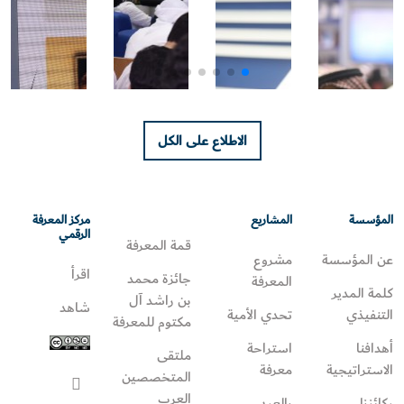
الاطلاع على الكل
المؤسسة
المشاريع
مركز المعرفة
الرقمي
قمة المعرفة
عن المؤسسة
مشروع
اقرأ
جائزة محمد
المعرفة
كلمة المدير
بن راشد آل
شاهد
التنفيذي
تحدي الأمية
مكتوم للمعرفة
أهدافنا
استراحة
ملتقى
الاستراتيجية
معرفة
المتخصصين
العرب
ركائزنا
بالعربي