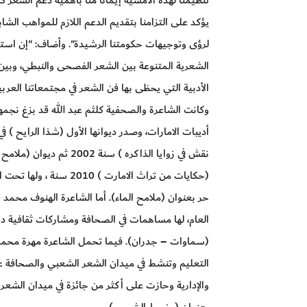
يؤكد على التزامنا بتقديم الدعم اللازم للمواهب الشاب
لرؤى وتوجيهات حكومتنا الرشيدة". وأضاف: "إن استم
الشعرية المتنوعة بين الشعر الفصحى والنبطي، وبين
الأدبية التي يحظى بها فن الشعر في مجتمعاتنا العربي
(حكايات من تراث الامارت )
حر بعنوان (ملامح الماء). أما الشاعرة الهنوف محمد
العام، لها مساهمات في الصحافة ومشاركات ثقافية د
(سماوات – جدران). فيما تحمل الشاعرة مهرة محمد
التعليم وتنشط في ميدان الشعر الشعبي والصحافة عم
بعنوان ( خيوط الشمس)