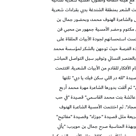
يت الشعر بمنطقة الشندغة بدبي بقراءات شعرية
اس والشاعرة الهنوف محمد، وبحضور جمال بن
مكتوم وحضر الأمسية جمهور من محبي فن
عكست استحسانهم لجودة الأبيات الملقاة على
هذه الفرصة حيث توجهن بالشكر لمؤسسة محمد
بالعنصر النسائي وتوفير سبل التواصل المباشر
الأفكار للقادم من الأبيات الشعرية. افتتحت
يدة "لله در اللي سكن فيك يا دبي" تلتها
 ثم ألقت بدورها الشاعرة مهرة محمد أربع
خة عائشة بنت محمد القاسمي" قصيدة "في حب
جاد". ثم اختتمت الأمسية الشاعرة الهنوف
ريعة مثل قصيدة "جوزاء" وقصيدة "مفاتيح"
هذة المناسبة صرح جمال بن حويرب: "يأتي
موروث ثقافي غني بكافة معاني الأدب والفن، كما