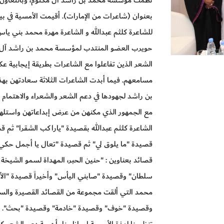
بعنوان (شاعرات من الإمارات). أقيمت الأمسية في ب
للشاعرة كلثم عبدالله و الشاعرة مهرة محمد بني ي
حويرب العضو المنتدب لمؤسسة محمد بن راشد آل 
الشعر الذين تفاعلوا مع الشاعرات بطريقة إيجابية 
مسامعهم. فيما أبدت الشاعرات الثلاثة سعادتهن ب
بن راشد لجهودها في دعم الشعر والشعراء والاهتمام 
مع الجمهور الذي مكنهن من عرض إبداعاتهن واستلهام 
الشاعرة كلثم عبدالله بقصيدة "ياراكب الشقرا" ثم قص
قصيدة "ما يلوق لي" ثم قصيدة "تعال يا أجمل حكي"
قصائد بعناوين : "حنين الحبر، المهداة لسمو الشي
سلطان" وقصيدة "صابني اليأس" وأخيراً قصيدة "الأم
محمد التي ألقت مجموعة من القصائد القصيرة والس
وقصيدة "خوف" وقصيدة "خادمة" وقصيدة "بحث". وب
تنظيمنا لهذة الأمسية إيمانا منا بأهمية دعم الشعر ك