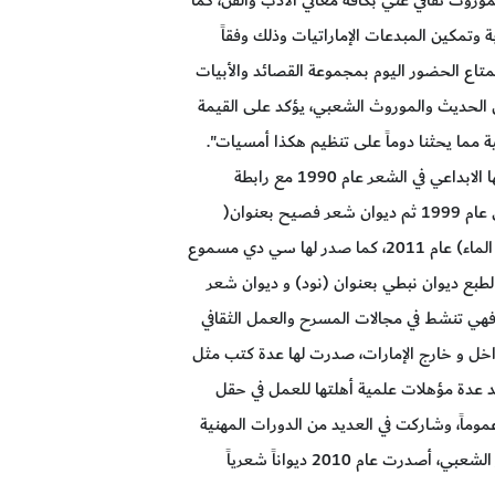
ة وتمكين المبدعات الإماراتيات وذلك وفقاً
تاع الحضور اليوم بمجموعة القصائد والأبيات
 الحديث والموروث الشعبي، يؤكد على القيمة
ة مما يحثنا دوماً على تنظيم هكذا أمسيات".
وكانت الشاعرة والصحفية كلثم عبد الله قد بزغ نجمها الابداعي في الشعر عام 1990 مع رابطة
أديبات الامارات، وصدر ديوانها الأول (شذا الرايح ) في عام 1999 ثم ديوان شعر فصيح بعنوان(
نقش في زوايا الذاكره ) سنة 2002 ثم ديوان (ملامح الماء) عام 2011، كما صدر لها سي دي مسموع
 2010 سنة ، ولها تحت الطبع ديوان نبطي بعنوان (نود) و ديوان شعر
 فهي تنشط في مجالات المسرح والعمل الثقافي
اخل و خارج الإمارات، صدرت لها عدة كتب مثل
 عدة مؤهلات علمية أهلتها للعمل في حقل
وماً، وشاركت في العديد من الدورات المهنية
والإدارية وحازت على أكثر من جائزة في ميدان الشعر الشعبي، أصدرت عام 2010 ديواناً شعرياً