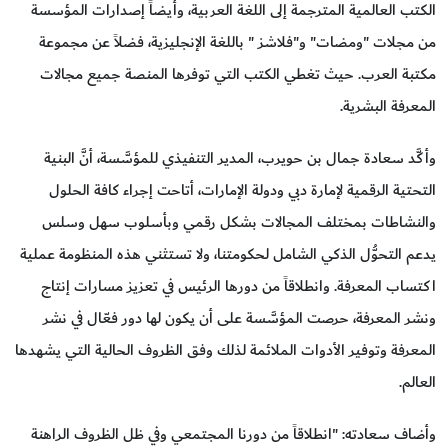
الكتب العالمية المترجمة إلى اللغة العربية، وأيضاً إصدارات المؤسسة
من مجلات "ومضات" و"فلاشز " باللغة الإنجليزية، فضلاً عن مجموعة
مكتبة العرب. حيث تغطي الكتب التي توفرها المنصة جميع مجالات
المعرفة البشرية.
وأكَّد سعادة جمال بن حويرب، المدير التنفيذي للمؤسَّسة، أنَّ البنية
التحتية الرقمية لإمارة دبي ودولة الإمارات، أتاحت إجراء كافة الحلول
والنشاطات بمختلف المجالات بشكل رقمي وبأسلوب سهل وسلس
يدعم التحوُّل الذكي الشامل لحكومتنا، ولا تستثني هذه المنظومة عملية
اكتساب المعرفة. وانطلاقاً من دورها الرئيس في تعزيز مسارات إنتاج
ونشر المعرفة، حرصت المؤسَّسة على أن يكون لها دور فعّال في نشر
المعرفة وتوفير الأدوات الملائمة لذلك وفق الظروف الحالية التي يشهدها
العالم.
وأضاف سعادته: "انطلاقاً من دورنا المجتمعي وفي ظل الظروف الراهنة