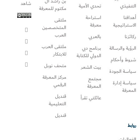
بن راشد آل
شاهد
التنفيذي
تحدي الأمية
مكتوم للمعرفة
أهدافنا
استراحة
ملتقى
الاستراتيجية
معرفة
المتخصصين
العرب
ركائزنا
بالعربي
ملتقى العرب
الرؤية والرسالة
برنامج دبي
للابتكار
الدولي للكتابة
شروط وأحكام
متحف نوبل
بيت الشعر
سياسة الجودة
مركز المعرفة
مجتمع
سياسة إدارة
الرقمي
المعرفة
المعرفة
قنديل
عائلتي تقرأ‎
التعليمية
قنديل
روابط
الفعاليات