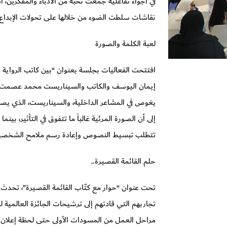
في أجواء تفاعلية جمعت نخبة من الأدباء والمفكرين،
نقاشات سلطت الضوء من خلالها على تحولات الإبداع ا
لعبة الكلمة والصورة
افتتحت الفعاليات بجلسة بعنوان “بين كاتب الرواية و
إيمان اليوسف والكاتب والسيناريست محمد عصمت، حي
يغوص في المشاعر الداخلية، والسيناريست، الذي يصنع
إلى أن الصورة المرئية غالباً ما تتفوق في التأثير، بي
تتطلب تبسيط النصوص وإعادة رسم ملامح الشخصيات 
حلم القائمة القصيرة..
تحت عنوان “حوار مع كتّاب القائمة القصيرة”، تحدث 
مراحل العمل من المسودات الأولى حتى لحظة إعلان 