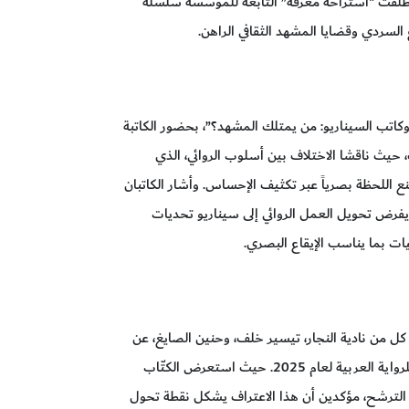
 أطلقت "استراحة معرفة” التابعة للمؤسسة سلسلة
لسردي وقضايا المشهد الثقافي الراهن.
كاتب السيناريو: من يمتلك المشهد؟”، بحضور الكاتبة
ث ناقشا الاختلاف بين أسلوب الروائي، الذي
 اللحظة بصرياً عبر تكثيف الإحساس. وأشار الكاتبان
نما يفرض تحويل العمل الروائي إلى سيناريو تحديات
بما يناسب الإيقاع البصري.
كل من نادية النجار، تيسير خلف، وحنين الصايغ، عن
تجاربهم التي قادتهم إلى ترشيحات الجائزة العالمية للرواية العربية لعام 2025. حيث استعرض الكتّاب
الترشح، مؤكدين أن هذا الاعتراف يشكل نقطة تحول