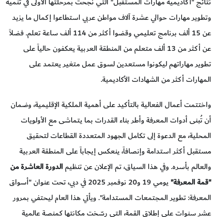
نتائج "أكاديمية مهارات المستقبل" التي نجحت بمرحلتها الأولى في تنمية
وتطوير مهارات حوالي عشرة آلاف مواطن عربي استطاعوا إكمال ما يزيد
عن 15 ألف برنامج تعليمي وقضوا أكثر من 114 ألف ساعة تعلم. فضلاً
عن أكثر من 13 ألف متعلم من المنطقة العربية يعكفون حالياً على
تطوير مهاراتهم ليكونوا مستعدين لسوق عمل متغير يعتمد على
المهارات أكثر من الشهادات الأكاديمية.
واختتمت أعمال الفعالية بالتأكيد على أهمية الملكية الإقليمية، وضمان
أن تُبنى أدوات المعرفة وأطر بناء القدرات بما يتماشى مع الأولويات
المحلية، مع الدعوة إلى تكامل الجهود المتعددة القطاعات لتحقيق
مستقبل أكثر استدامة وإنصافاً، ينعكس إيجاباً على المنطقة العربية
والعالم بأسره. وفي هذا السياق، تم الإعلان عن تنظيم
الدورة العاشرة من
"قمة المعرفة"
يومي 19 و20 نوفمبر 2025 في دبي، تحت عنوان "أسواق
المعرفة: تطوير المجتمعات المستدامة". ويأتي هذا العام ليحتفي بمرور
عشر سنوات على إطلاق القمة، التي رسّخت مكانتها كمنصة عالمية