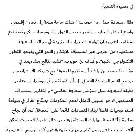
في مسيرة التنمية.
وقال سعادة جمال بن حويرب: " هناك حاجة ملحّة إلى تعاون إقليمي
واسع لتبادل التجارب والخبرات بين الدول والمؤسسات، لكي تستطيع
منطقتنا العربية أن تواجه التحديات المتزايدة في مجالات المعرفة،
مستفيدة من الفرص غير المسبوقة للابتكار والنمو التي يتيحها التطور
التكنولوجي الكبير". وأضاف بن حويرب: "تشير نتائج مشاريعنا في
مؤسَّسة محمد بن راشد آل مكتوم للمعرفة مع شريكنا الاستراتيجي
برنامج الأمم المتحدة الإنمائي إلى أن الاستثمار في مؤشرات ومعايير
دقيقة للمعرفة، مثل «مؤشر المعرفة العالمي» و «تقارير استشراف
المستقبل»، هو السبيل الأمثل لدعم الحكومات وصنّاع القرار في صياغة
استراتيجيات فاعلة لبناء اقتصادات قائمة على المعرفة. كما أن نجاح
مبادرة «أكاديمية مهارات المستقبل» خير مثال على ذلك، حيث تمكّن
آلاف الشباب العرب من تطوير مهارات نوعية عبر آلاف البرامج التعليمية،