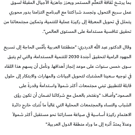
بما يرسّخ ثقافة التعلّم المستمر ويعزز جاهزية الأجيال المقبلة لسوق
عمل سريع التحول. وتجسد شراكتنا مع البرنامج التزامنا بدور محوري
يتمثل في تحويل المعرفة إلى ركيزة عملية للتنمية، وتمكين مجتمعاتنا من
تحقيق تنافسية مستدامة على المستوى العالمي".
وقال الدكتور عبد الله الدردري: "منطقتنا العربية بأمَّس الحاجة إلى تسريع
الجهود الرامية لتحقيق أجندة 2030 للتنمية المستدامة، والتي لم يتبق
سوى خمس سنوات على موعد إنجاز أهدافها. ونأمل أن يسهم هذا اللقاء
في توجيه سعينا المشترك لتحويل البيانات والمهارات والابتكار إلى حلول
قابلة للتطبيق تبني مجتمعات أكثر شمولاً واستدامةً وقدرةً على
الصمود."وأضاف: "ونفتخر بالعمل مع شركائنا لضمان أن تكون رؤى
الشباب والنساء والمجتمعات المحلية التي غالباً ما تُترك خارج دائرة
الاهتمام ركيزة أساسية في صياغة مساراتنا نحو مستقبل أكثر شمولاً
وعدلاً يمتدّ أثره إلى ما وراء منطقة الدول العربية."