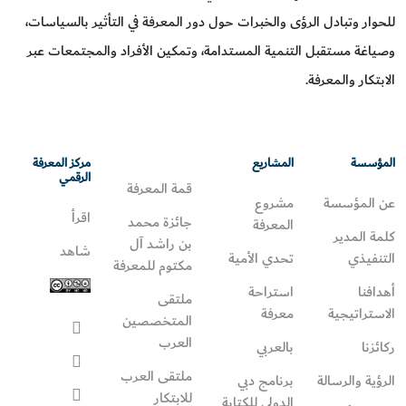
للحوار وتبادل الرؤى والخبرات حول دور المعرفة في التأثير بالسياسات،
وصياغة مستقبل التنمية المستدامة، وتمكين الأفراد والمجتمعات عبر
الابتكار والمعرفة.
المؤسسة
المشاريع
مركز المعرفة
الرقمي
قمة المعرفة
عن المؤسسة
مشروع
اقرأ
جائزة محمد
المعرفة
كلمة المدير
بن راشد آل
شاهد
التنفيذي
تحدي الأمية
مكتوم للمعرفة
أهدافنا
استراحة
ملتقى
الاستراتيجية
معرفة
المتخصصين
العرب
ركائزنا
بالعربي
ملتقى العرب
الرؤية والرسالة
برنامج دبي
للابتكار
الدولي للكتابة