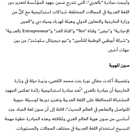
وأبرمت مبادرة "بالعربي"، التي تندرج ضمن جهود المؤسَّسة لتعزيز دور
اللغة العربية في المجالات المختلفة، شراكات استراتيجية مع كلٍّ من
وزارة الخارجية والتعاون الدولي وهيئة كهرباء ومياه دبي و"العين
الإخبارية" و"نبض" وقناة "Ten" و"قناة الغد" و"Entrepreneur بالعربية"
و"شركة أبوظبي الوطنية للتأمين" و"نيو ديجيتال سلوشنز"، من بين
جهات أخرى.
صون للهوية
وتفصيلاً، أكدت معالي نورة بنت محمد الكعبي، وزيرة دولة في وزارة
الخارجية أن مبادرة بالعربي "تُعد مبادرة استراتيجية رائدة تعكس الجهود
المشتركة للمحافظة على اللغة العربية وتعزيز دورها كوسيلة حيوية
للتواصل والتفاهم في العالم الحديث"، لافتة إلى أن صون لغة الضاد جزء
أساسي من صون هوية العالم العربي وثقافته، وهذه المبادرة خطوة مهمة
لترسيخ استخدام اللغة العربية في مختلف المجالات والمستويات.