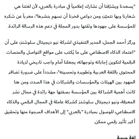
"يسعدنا ويشرّفنا أن نشارك إعلامياً في مبادرة بالعربي، لأن لغتنا هي
شعارنا وبها نتميّز، ومن دواعي فخرنا أن نسهم بنشرها"، معرباً عن شكره
للمؤسسة على جهودها وثقتها بدور المجلة في دعم هذه الرسالة الرائدة.
وركّز أحمد الجمل، المدير التنفيذي لشركة نيو ديجيتال سلوشنز، على أن
"اعتماد الذكاء الاصطناعي على ما يُكتب على مواقع التواصل والمنصات
الرقمية لتكوين إجاباته وتوجهاته، يجعلنا أمام واجب تاريخي لزيادة
المحتوى باللغة العربية وتطويره وتحسينه"، مشدداً على ضرورة تضافر
الجهود بين الهيئات والمؤسسات والشركات في هذا الصدد، ومن هنا
كانت أهمية الشراكة بين المؤسسة بصفتها جهة رائدة في مجال نشر
المعرفة، ونيو ديجيتال سلوشنز كشركة عاملة في المجال الرقمي والذكاء
الاصطناعي، للوصول بمبادرة "بالعربي" إلى الأهداف المرجوة منها وتحقيق
أكبر تأثير رقمي ممكن.
لغة حيوية