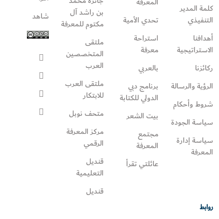
جائزة محمد
المعرفة
كلمة المدير
بن راشد آل
شاهد
التنفيذي
تحدي الأمية
مكتوم للمعرفة
أهدافنا
استراحة
ملتقى
الاستراتيجية
معرفة
المتخصصين
العرب
ركائزنا
بالعربي
ملتقى العرب
الرؤية والرسالة
برنامج دبي
للابتكار
الدولي للكتابة
شروط وأحكام
متحف نوبل
بيت الشعر
سياسة الجودة
مركز المعرفة
مجتمع
سياسة إدارة
الرقمي
المعرفة
المعرفة
قنديل
عائلتي تقرأ‎
التعليمية
قنديل
روابط