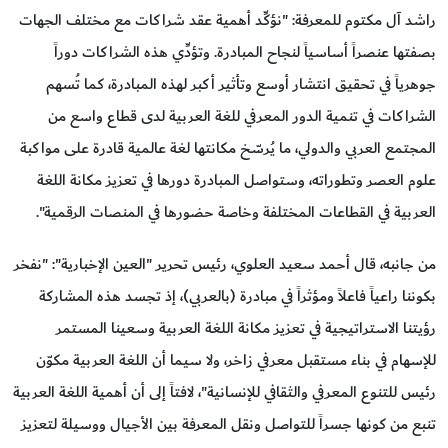
راشد آل مكتوم للمعرفة: "نؤكِّد أهمية عقد شراكات مع مختلف الجهات
بصفتها عنصراً أساسياً لنجاح المبادرة. وتؤدِّي هذه الشراكات دوراً
جوهرياً في تحقيق انتشار أوسع وتأثير أكبر لهذه المبادرة، كما تُسهم
الشراكات في تنمية الدور المعرفي للغة العربية لدى قطاع واسع من
المجتمع العربي والدولي، ما يُرسّخ مكانتها لغة عالمية قادرة على مواكبة
علوم العصر وتطوراته، وستواصل المبادرة دورها في تعزيز مكانة اللغة
العربية في القطاعات المختلفة وخاصة حضورها في المنصات الرقمية".
من جانبه، قال أحمد سعيد العلوي، رئيس تحرير "العين الإخبارية": "نفخر
بكوننا راعياً فاعلاً ومؤثراً في مبادرة (بالعربي)، إذ تجسد هذه المشاركة
رؤيتنا الاستراتيجية في تعزيز مكانة اللغة العربية وسعينا المستمر
للإسهام في بناء مستقبل معرفي زاخر، ولا سيما أن اللغة العربية مكوّن
رئيس للتنوع المعرفي والثقافي للإنسانية"، لافتاً إلى أن أهمية اللغة العربية
تنبع من كونها جسراً للتواصل ونقل المعرفة بين الأجيال ووسيلة لتعزيز