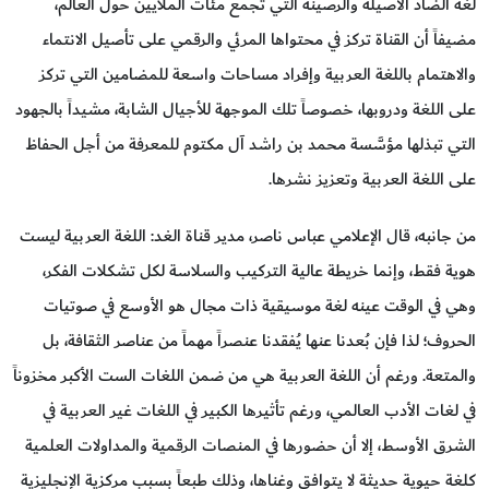
لغة الضاد الأصيلة والرصينة التي تجمع مئات الملايين حول العالم،
مضيفاً أن القناة تركز في محتواها المرئي والرقمي على تأصيل الانتماء
والاهتمام باللغة العربية وإفراد مساحات واسعة للمضامين التي تركز
على اللغة ودروبها، خصوصاً تلك الموجهة للأجيال الشابة، مشيداً بالجهود
التي تبذلها مؤسَّسة محمد بن راشد آل مكتوم للمعرفة من أجل الحفاظ
على اللغة العربية وتعزيز نشرها.
من جانبه، قال الإعلامي عباس ناصر، مدير قناة الغد: اللغة العربية ليست
هوية فقط، وإنما خريطة عالية التركيب والسلاسة لكل تشكلات الفكر،
وهي في الوقت عينه لغة موسيقية ذات مجال هو الأوسع في صوتيات
الحروف؛ لذا فإن بُعدنا عنها يُفقدنا عنصراً مهماً من عناصر الثقافة، بل
والمتعة. ورغم أن اللغة العربية هي من ضمن اللغات الست الأكبر مخزوناً
في لغات الأدب العالمي، ورغم تأثيرها الكبير في اللغات غير العربية في
الشرق الأوسط، إلا أن حضورها في المنصات الرقمية والمداولات العلمية
كلغة حيوية حديثة لا يتوافق وغناها، وذلك طبعاً بسبب مركزية الإنجليزية