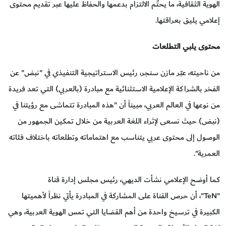
الهوية الثقافية، ما يحتّم الالتزام بدعمها والحفاظ عليها عبر تقديم محتوى
إعلامي يليق بعراقتها.
محتوى يلبي التطلعات
من ناحيته، عبّر مازن سنجر، رئيس الاستراتيجية التنفيذي في "نبض" عن
الفخر بالشراكة الإعلامية الاستثنائية مع مبادرة (بالعربي) التي تعد فريدة
من نوعها في العالم العربي، مبيناً أن "هذه المبادرة تتماشى مع رؤيتنا في
(نبض) حيث نسعى لإثراء اللغة العربية من خلال تمكين الجمهور من
الوصول إلى محتوى عربي يتناسب مع اهتماماته وتطلعاته باختلاف فئاته
العمرية".
كما أوضح الإعلامي نشأت الديهي، رئيس مجلس إدارة قناة
"TeN"، أن حرص القناة على المشاركة في المبادرة يأتي نظراً لأهميتها
الكبيرة في ترسيخ واحدة من أهم القضايا التي تمس الهوية العربية، وهي