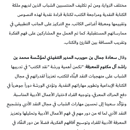
مختلف الزوايا، ومن ثم تكليف المنتسبين الشباب الذين لديهم ملكة
الكتابة النقدية ومراجعة الكتب، لكتابة قراءة نقدية لهذه النصوص
وتقييمها ومعرفة أغراض الكاتب. مع التركيز على الجانب التطبيقي في
ممارساتهم المستقبلية. كما تم العمل مع المشاركين على فهم الفكرة
وتقريب المسافة بين القارئ والكتاب.
وقال
سعادة جمال بن حويرب، المدير التنفيذي لمؤسَّسة محمد بن
راشد آل مكتوم للمعرفة
: "تكمن أهمية ورشة "نقد الكتب" في تدريبها
الشباب على منهجيات النقد البنَّاء للكتب، تعزيزاً لقدراتهم في مجال
الكتابة الإبداعية وتطوير مهاراتهم النقدية. وتؤدي الورشة دوراً جوهرياً في
دفع الحراك المعرفي، وتوجيه القراء لاختيار الأعمال الأدبية المناسبة.
ونؤكِّد سعينا إلى تحسين مهارات الشباب في مجال النقد الأدبي وتشجيع
النقد الأدبي لما له من دور مهم في فهم الأعمال الأدبية وتحليلها وتعزيز
المعرفة الأدبية للقراء وتوسيع آفاقهم الفكرية، فضلاً عن دور النقّاد في