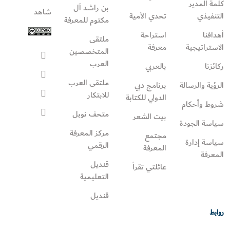
كلمة المدير
بن راشد آل
شاهد
التنفيذي
تحدي الأمية
مكتوم للمعرفة
أهدافنا
استراحة
ملتقى
الاستراتيجية
معرفة
المتخصصين
العرب
ركائزنا
بالعربي
ملتقى العرب
الرؤية والرسالة
برنامج دبي
للابتكار
الدولي للكتابة
شروط وأحكام
متحف نوبل
بيت الشعر
سياسة الجودة
مركز المعرفة
مجتمع
سياسة إدارة
الرقمي
المعرفة
المعرفة
قنديل
عائلتي تقرأ‎
التعليمية
قنديل
روابط