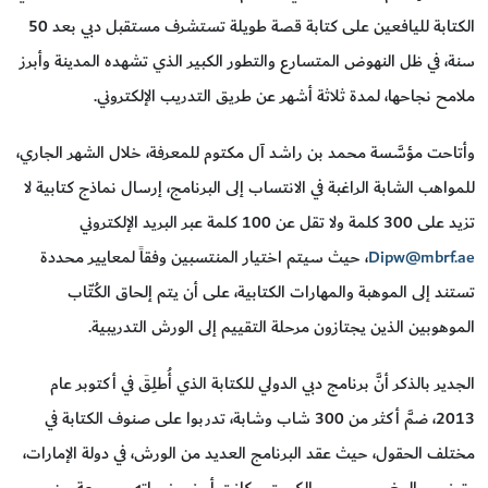
الكتابة لليافعين على كتابة قصة طويلة تستشرف مستقبل دبي بعد 50
سنة، في ظل النهوض المتسارع والتطور الكبير الذي تشهده المدينة وأبرز
ملامح نجاحها، لمدة ثلاثة أشهر عن طريق التدريب الإلكتروني.
وأتاحت مؤسَّسة محمد بن راشد آل مكتوم للمعرفة، خلال الشهر الجاري،
للمواهب الشابة الراغبة في الانتساب إلى البرنامج، إرسال نماذج كتابية لا
تزيد على 300 كلمة ولا تقل عن 100 كلمة عبر البريد الإلكتروني
Dipw@mbrf.ae
، حيث سيتم اختيار المنتسبين وفقاً لمعايير محددة
تستند إلى الموهبة والمهارات الكتابية، على أن يتم إلحاق الكُتّاب
الموهوبين الذين يجتازون مرحلة التقييم إلى الورش التدريبية.
الجدير بالذكر أنَّ برنامج دبي الدولي للكتابة الذي أُطلِقَ في أكتوبر عام
2013، ضمَّ أكثر من 300 شاب وشابة، تدربوا على صنوف الكتابة في
مختلف الحقول، حيث عقد البرنامج العديد من الورش، في دولة الإمارات،
وتونس والمغرب ومصر والكويت، وكانت أبرز مخرجاته مجموعة من