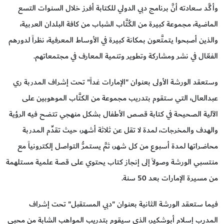
وأكَّد سعادته أنَّ برنامج دبي الدولي للكتابة أفرز خلال السنوات التسع
الماضية، مجموعة كبيرة من الكُتَّاب الشباب من كافة البلدان العربية،
والذين أصبحوا يتمتَّعون بمكانة كبيرة في الأوساط المعرفية، نظراً لدورهم
الفعّال في نشر ومشاركة وتطوير وتنمية المعارف في مجتمعاتهم.
وستعقد الورشة الأولى بعنوان "الإمارات غداً" تحت إشراف المدربة ري
عبدالعال، التي ستقوم بتدريب مجموعة من الكتَّاب الموهوبين على
الآلية الصحيحة في كتابة قصص الأطفال بشكل منهجي تتضح فيه الرؤية
والهدف والمخرجات، لمدة لا تقل عن ثلاثة أشهر، حيث تقدِّم المدربة
محاضراتها لمدة أسبوع من كل شهر، ثمَّ يستمرُّ التواصل إلكترونياً مع
منتسبي الورشة وصولاً إلى إنجاز كتاب يحتوي على قصة علمية مستلهمة
من مسيرة الإمارات بعد 50 سنة.
فيما ستعقد الورشة الثانية بعنوان "دبي المستقبل" تحت إشراف
المدرب إسلام أبوشكير، الذي سيقوم بتدريب المواهب الشابة من محبي