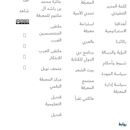
جائزة محمد
المعرفة
كلمة المدير
بن راشد آل
شاهد
التنفيذي
تحدي الأمية
مكتوم للمعرفة
أهدافنا
استراحة
ملتقى
الاستراتيجية
معرفة
المتخصصين
العرب
ركائزنا
بالعربي
ملتقى العرب
الرؤية والرسالة
برنامج دبي
للابتكار
الدولي للكتابة
شروط وأحكام
متحف نوبل
بيت الشعر
سياسة الجودة
مركز المعرفة
مجتمع
سياسة إدارة
الرقمي
المعرفة
المعرفة
قنديل
عائلتي تقرأ‎
التعليمية
قنديل
روابط