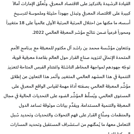
القيادة الرشيدة بالتركيز على الاقتصاد المعرفي. وتُعلّق الإمارات آمالاً
كبيرة على الاقتصاد المعرفي وتبذل جهوداً حثيثة وملموسة لترسيخ
أسسه، ما مكنها من احتلال المرتبة المرتبة الأولى عالمياً على 18 متغيراً
ومحوراً فرعياً ضمن نتائج مؤشر المعرفة العالمي 2022.
وتتعاون مؤسَّسة محمد بن راشد آل مكتوم للمعرفة مع برنامج الأمم
المتحدة الإنمائي لتزويد صناع القرار حول العالم بقاعدة معرفية قوية،
توجّه جهودهم لمواجهة المخاطر الناشئة واغتنام الفرص المتاحة لتعزيز
التنمية في هذا المشهد العالمي المتغير. وأثمر هذا التعاون عن إطلاق
مؤشِّر المعرفة العالمي بصفته أداة مهمة لقياس الواقع المعرفي على
المستوى العالمي. ويُسلِّط المؤشِّر الضوء على التحديات الحالية في مجال
المعرفة والتنمية المستدامة. ويقدِّم بيانات موثوقة تساعد الدول
والمنظمات وصنَّاع القرار على فهم التحولات والتحديات وتحديد سُبل
التعامل معها، ما يُمكّنهم من استشراف المستقبل وتحديد المسارات
الممكنة للتطور.