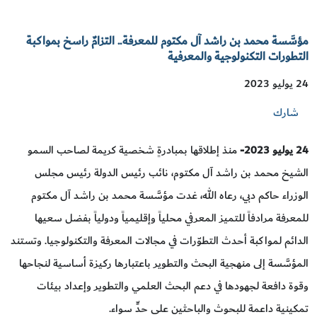
مؤسَّسة محمد بن راشد آل مكتوم للمعرفة.. التزامٌ راسخ بمواكبة
التطورات التكنولوجية والمعرفية
24 يوليو 2023
شارك
24
يوليو 2023-
منذ إطلاقها بمبادرةٍ شخصية كريمة لصاحب السمو
الشيخ محمد بن راشد آل مكتوم، نائب رئيس الدولة رئيس مجلس
الوزراء حاكم دبي، رعاه الله، غدت مؤسَّسة محمد بن راشد آل مكتوم
للمعرفة مرادفاً للتميز المعرفي محلياً وإقليمياً ودولياً بفضل سعيها
الدائم لمواكبة أحدث التطوّرات في مجالات المعرفة والتكنولوجيا. وتستند
المؤسَّسة إلى منهجية البحث والتطوير باعتبارها ركيزة أساسية لنجاحها
وقوة دافعة لجهودها في دعم البحث العلمي والتطوير وإعداد بيئات
تمكينية داعمة للبحوث والباحثين على حدٍّ سواء.