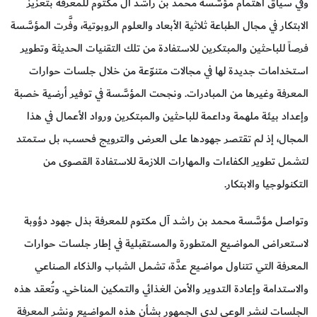
وفي سياق اهتمام مؤسَّسة محمد بن راشد آل مكتوم للمعرفة بتعزيز
الابتكار في مجال الطباعة ثلاثية الأبعاد والعلوم الروبوتية، وفَّرت المؤسَّسة
فرصاً للباحثين والمبتكرين للاستفادة من تلك التقنيات الحديثة وتطوير
استخدامات جديدة لها في مجالات متنوّعة من خلال جلسات حوارات
المعرفة وغيرها من المبادرات. ونجحت المؤسَّسة في توفير أرضية خصبة
وإعداد بيئة ملهمة وداعمة للباحثين والمبتكرين ورواد الأعمال في هذا
المجال، إذ لم تقتصر جهودها على العرض والترويج فحسب، بل ستمتد
لتشمل تطوير الكفاءات والمهارات اللازمة للاستفادة القصوى من
التكنولوجيا والابتكار.
وتواصل مؤسَّسة محمد بن راشد آل مكتوم للمعرفة بذل جهود دؤوبة
لاستعراض المواضيع المتطورة والمستقبلية في إطار جلسات حوارات
المعرفة التي تتناول مواضيع عدَّة، تشمل الشباب والذكاء الصناعي
والاستدامة وإعادة التدوير والأمن الغذائي والتمكين المناخي. وتُعقد هذه
الجلسات لنشر الوعي لدى الجمهور بشأن هذه المواضيع ونشر المعرفة