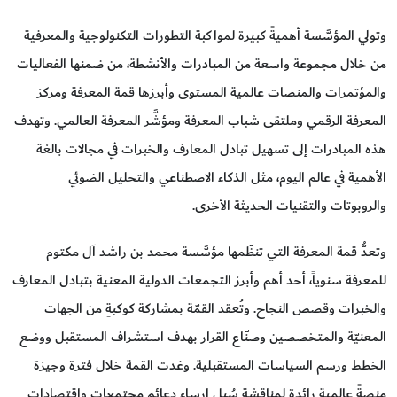
وتولي المؤسَّسة أهميةً كبيرة لمواكبة التطورات التكنولوجية والمعرفية
من خلال مجموعة واسعة من المبادرات والأنشطة، من ضمنها الفعاليات
والمؤتمرات والمنصات عالمية المستوى وأبرزها قمة المعرفة ومركز
المعرفة الرقمي وملتقى شباب المعرفة ومؤشَّر المعرفة العالمي. وتهدف
هذه المبادرات إلى تسهيل تبادل المعارف والخبرات في مجالات بالغة
الأهمية في عالم اليوم، مثل الذكاء الاصطناعي والتحليل الضوئي
والروبوتات والتقنيات الحديثة الأخرى.
وتعدُّ قمة المعرفة التي تنظّمها مؤسَّسة محمد بن راشد آل مكتوم
للمعرفة سنوياً، أحد أهم وأبرز التجمعات الدولية المعنية بتبادل المعارف
والخبرات وقصص النجاح. وتُعقد القمّة بمشاركة كوكبةٍ من الجهات
المعنيّة والمتخصصين وصنّاع القرار بهدف استشراف المستقبل ووضع
الخطط ورسم السياسات المستقبلية. وغدت القمة خلال فترة وجيزة
منصةً عالمية رائدة لمناقشة سُبل إرساء دعائم مجتمعات واقتصادات