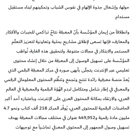
حولها، وإشعال جذوة الإلهام في نفوس الشباب وتمكينهم لبناء مستقبل
مستدام.
وانطلاقاً من إيمان المؤسَّسة بأنّ المعرفة نتاجٌ تراكمي للخبرات والأفكار
والمعارف، فإنها تسعى لإطلاق مشاريع بحثية وتعاونية لتعزيز التعلّم
المستمر والابتكار في مجالات متنوعة. ولتحقيق هذه الغاية، تُواظب
المؤسَّسة على تسهيل الوصول إلى المعرفة من خلال إنشاء محتوى
تعليمي عبر الإنترنت يتجلّى بأبهى صوره في مركز المعرفة الرقمي الذي
يُعدّ منصة معرفية رائدة تنتج وتجمع وتنظِّم المحتوى المعلوماتي الرقمي
والمعرفي في إطار شامل ومتكامل لردم الهُوّة الرقمية والمعرفية في العالم
العربي، والارتقاء بمكانة المحتوى العربي على الإنترنت. وباعتباره أحد أكبر
الحاضنات الرقمية للمحتوى العربي، يُوفّر المركز 218 ألف كتاب ونحو 4.7
مليون مادة رقمية و449,952 عنوان في مختلف مجالات المعرفة بهدف
تسهيل وصول الجمهور إلى المحتوى المعرفي تماشياً مع توجيهات