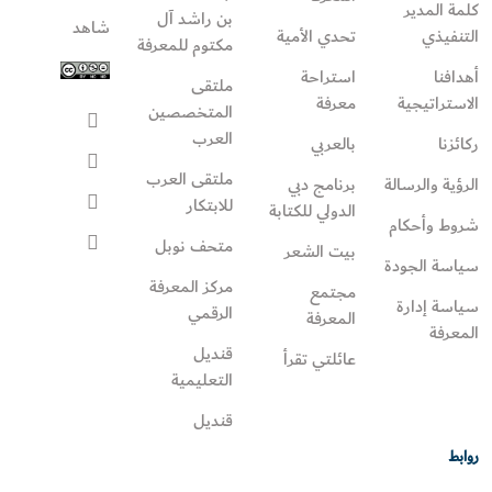
كلمة المدير
بن راشد آل
شاهد
التنفيذي
تحدي الأمية
مكتوم للمعرفة
أهدافنا
استراحة
ملتقى
الاستراتيجية
معرفة
المتخصصين
العرب
ركائزنا
بالعربي
ملتقى العرب
الرؤية والرسالة
برنامج دبي
للابتكار
الدولي للكتابة
شروط وأحكام
متحف نوبل
بيت الشعر
سياسة الجودة
مركز المعرفة
مجتمع
سياسة إدارة
الرقمي
المعرفة
المعرفة
قنديل
عائلتي تقرأ‎
التعليمية
قنديل
روابط