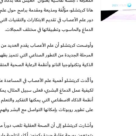
المعرفة"، جلسة نقاشية بعنوان "العيش معاً بذكاء في ا
هانا كريتشلو، مؤلِّفة ومذيعة ومقدمة برامج حول علم 
دور علم الأعصاب في تقديم الابتكارات والتقنيات التي
الدماغ والحاسوب وتطبيقاتها في مختلف المجالات.
وأوضحت كريتشلو أن علم الأعصاب يقدم العديد من ا
المرحلة الجديدة من التطور الصناعي التي تتميز بظهو
الذكية وتكنولوجيا النانو وأنظمة الرعاية الصحية المتق
وأكَّدت كريتشلو أهمية علم الأعصاب في المساعدة ع
لكيفية عمل الدماغ البشري، فعلى سبيل المثال، يمك
أنظمة الذكاء الاصطناعي التي يمكنها التفكير والتعلم
على تطوير روبوتات بإمكانها التواصل مع البشر وفه
وأشارت كريتشلو إلى أن الصحة العقلية تلعب دوراً م
يتمتعون بصحة عقلية جيدة يكونون أكثر إنتاجية وإبداعا