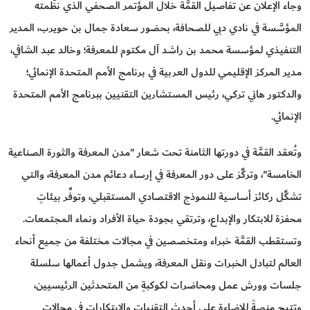
وجاء الإعلان عن تفاصيل القمَّة خلال المؤتمر الصحفي الذي نظَّمته
المؤسَّسة في نادي دبي للصحافة، بحضور سعادة جمال بن حويرب، المدير
التنفيذي لمؤسسة محمد بن راشد آل مكتوم للمعرفة؛ وخالد عبد الشافي،
مدير المركز الإقليمي للدول العربية في برنامج الأمم المتحدة الإنمائي؛
والدكتور هاني تركي، رئيس المستشارين التقنيين ببرنامج الأمم المتحدة
الإنمائي.
وتُعقد القمَّة في دورتها الثامنة تحت شعار "مدن المعرفة والثورة الصناعية
الخامسة"، وتركِّز على دور المعرفة في إرساء دعائم مدن المعرفة، والتي
تشكِّل ركائز أساسية للنموذج الاقتصادي المستقبلي، وتوفِّر بيئاتٍ
محفزة للابتكار والإبداع، وترتقي بجودة حياة الأفراد ونماء المجتمعات.
وتستقطب القمَّة خبراء ومتخصصين في مجالات مختلفة من جميع أنحاء
العالم لتبادل الخبرات ونقل المعرفة، ويشمل جدول أعمالها سلسلة
جلسات وورش عمل ومحاضرات لكوكبةٍ من المتحدثين الرئيسيين،
وتتيح منصةً للإضاءة على أحدث التقنيات والابتكارات في مجالات