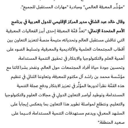
"مؤشِّر المعرفة العالمي" ومبادرة "مهارات المستقبل للجميع".
و
قال
خالد عبد الشافي، مدير المركز الإقليمي للدول العربية في برنامج
الأمم المتحدة الإنمائي:
"تعدُّ قمَّة المعرفة إحدى أبرز الفعاليات المعرفية
التي تناقش مستقبل العالم وتحدياته، متيحةً منصةً لتعزيز التعاون بين
أقطاب المجتمعات العلمية والأكاديمية والمعرفية، وتسليط الضوء على
أهمية العلم والتكنولوجيا والابتكار في تحقيق التنمية المستدامة،
وتحسين جودة حياة أفراد المجتمعات حول العالم. ونفخر بشراكاتنا مع
مؤسَّسة محمد بن راشد آل مكتوم للمعرفة، وتعاوننا الثنائي في تنظيم
هذه القمَّة نظراً لدورها المؤثِّر في تعزيز الابتكار ودفع عجلة التنمية
المستدامة، وتوطيد أواصر التعاون الدولي في مجالات العلوم والتكنولوجيا
والتعليم. ونتطلع لمواصلة تطوير هذا التعاون بما ينعكس إيجاباً على
المشهد المعرفي، ويدعم مستهدفات التنمية المستدامة، لاسيما على
صعيد المنطقة."