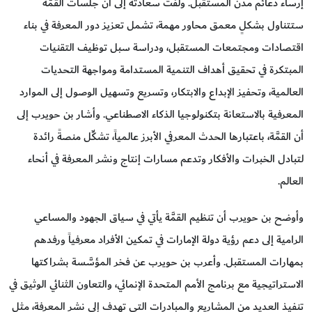
إرساء دعائم مدن المستقبل. ولفت سعادته إلى أنَّ جلسات القمَّة
ستتناول بشكلٍ معمق محاور مهمة، تشمل تعزيز دور المعرفة في بناء
اقتصادات ومجتمعات المستقبل، ودراسة سبل توظيف التقنيات
المبتكرة في تحقيق أهداف التنمية المستدامة ومواجهة التحديات
العالمية، وتحفيز الإبداع والابتكار، وتسريع وتسهيل الوصول إلى الموارد
المعرفية بالاستعانة بتكنولوجيا الذكاء الاصطناعي. وأشار بن حويرب إلى
أن القمَّة، باعتبارها الحدث المعرفي الأبرز عالمياً، تشكِّل منصةً رائدة
لتبادل الخبرات والأفكار وتدعم مسارات إنتاج ونشر المعرفة في أنحاء
العالم.
وأوضح بن حويرب أن تنظيم القمَّة يأتي في سياق الجهود والمساعي
الرامية إلى دعم رؤية دولة الإمارات في تمكين الأفراد معرفياً ورفدهم
بمهارات المستقبل. وأعرب بن حويرب عن فخر المؤسَّسة بشراكتها
الاستراتيجية مع برنامج الأمم المتحدة الإنمائي، والتعاون الثنائي الوثيق في
تنفيذ العديد من المشاريع والمبادرات التي تهدف إلى نشر المعرفة، مثل