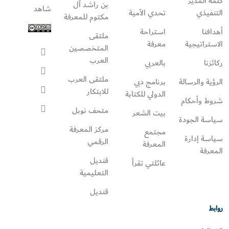
كلمة المدير
بن راشد آل
شاهد
التنفيذي
تحدي الأمية
مكتوم للمعرفة
أهدافنا
استراحة
ملتقى
الاستراتيجية
معرفة
المتخصصين
العرب
ركائزنا
بالعربي
ملتقى العرب
الرؤية والرسالة
برنامج دبي
للابتكار
الدولي للكتابة
شروط وأحكام
متحف نوبل
بيت الشعر
سياسة الجودة
مركز المعرفة
مجتمع
سياسة إدارة
الرقمي
المعرفة
المعرفة
قنديل
عائلتي تقرأ‎
التعليمية
قنديل
روابط