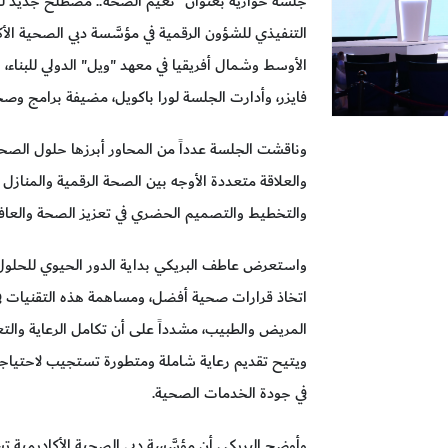
جلسة حوارية بعنوان "نعيم الصحة.. مصطلح جديد للع
التنفيذي للشؤون الرقمية في مؤسَّسة دبي الصحية ال
الأوسط وشمال أفريقيا في معهد "ويل" الدولي للبناء، و
فايزر، وأدارت الجلسة لورا باكويل، مضيفة برامج وصح
وناقشت الجلسة عدداً من المحاور أبرزها حلول الصحة 
والعلاقة متعددة الأوجه بين الصحة الرقمية والمنازل ا
والتخطيط والتصميم الحضري في تعزيز الصحة والعافي
واستعرض عاطف البريكي بداية الدور الحيوي للحلول 
اتخاذ قرارات صحية أفضل، ومساهمة هذه التقنيات في
المريض والطبيب، مشدداً على أن تكامل الرعاية والت
ويتيح تقديم رعاية شاملة ومتطورة تستجيب لاحتيا
في جودة الخدمات الصحية.
وأوضح البريكي أن مؤسَّسة دبي الصحية الأكاديمية 