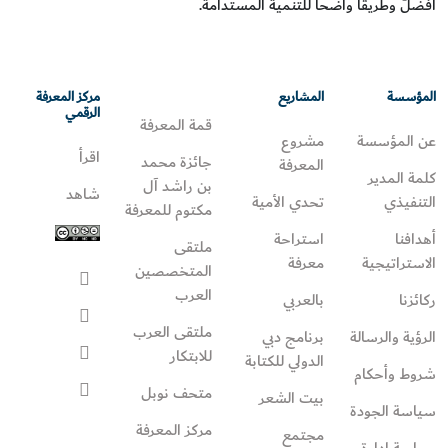
أفضلَ وطريقاً واضحاً للتنمية المستدامة.
المؤسسة
المشاريع
مركز المعرفة
الرقمي
قمة المعرفة
عن المؤسسة
مشروع
اقرأ
جائزة محمد
المعرفة
كلمة المدير
بن راشد آل
شاهد
التنفيذي
تحدي الأمية
مكتوم للمعرفة
أهدافنا
استراحة
ملتقى
الاستراتيجية
معرفة
المتخصصين
العرب
ركائزنا
بالعربي
ملتقى العرب
الرؤية والرسالة
برنامج دبي
للابتكار
الدولي للكتابة
شروط وأحكام
متحف نوبل
بيت الشعر
سياسة الجودة
مركز المعرفة
مجتمع