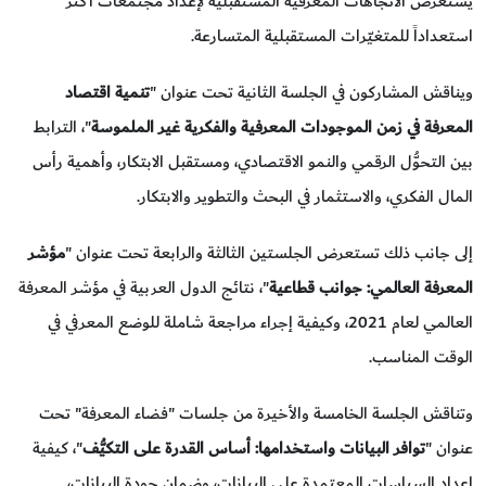
يستعرض الاتجاهات المعرفية المستقبلية لإعداد مجتمعات أكثر
استعداداً للمتغيّرات المستقبلية المتسارعة.
ويناقش المشاركون في الجلسة الثانية تحت عنوان "
تنمية اقتصاد
المعرفة في زمن الموجودات المعرفية والفكرية غير الملموسة
"، الترابط
بين التحوُّل الرقمي والنمو الاقتصادي، ومستقبل الابتكار، وأهمية رأس
المال الفكري، والاستثمار في البحث والتطوير والابتكار.
إلى جانب ذلك تستعرض الجلستين الثالثة والرابعة تحت عنوان "
مؤشر
المعرفة العالمي: جوانب قطاعية
"، نتائج الدول العربية في مؤشر المعرفة
العالمي لعام 2021، وكيفية إجراء مراجعة شاملة للوضع المعرفي في
الوقت المناسب.
وتناقش الجلسة الخامسة والأخيرة من جلسات "فضاء المعرفة" تحت
عنوان "
توافر البيانات واستخدامها: أساس القدرة على التكيُّف
"، كيفية
إعداد السياسات المعتمدة على البيانات، وضمان جودة البيانات،