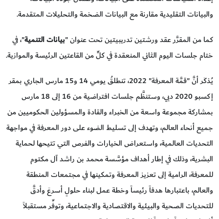
والبيانات التقليدية مقارنة مع البيانات الضخمة والتحليلات المتقدمة.
كما من المقرَّر عقد ورشتين تدريبيتين تحت عنوان "
بيانات التنمية
"، في
ختام جلسات اليوم الثاني المنعقدة في كلٍّ من القاعتين الرئيسة والموازية.
يُذكَر أنَّ "قمَّة المعرفة" 2022، تنطلقُ يومي 14 و15 مارس الجاري بمقر
إكسبو 2020 دبي، وستنظَّم جلسات افتراضية من 16 إلى 18 مارس
بمشاركة مجموعة واسعة من الخبراء والقادة والمسؤولين الحكوميين من
جميع أنحاء العالم، وتهدف إلى تسليط الضوء على دور المعرفة في مواجهة
التحديات العالمية، واستعراض الخيارات والفرص التي تتيحها لحماية
البشرية، وذلك في إطار أهداف مؤسَّسة محمد بن راشد آل مكتوم
للمعرفة، الرامية إلى تعزيز المعرفة وتمكينها في مجتمعات المنطقة
والعالم، باعتبارها هدفاً رئيساً وخطة عمل لبناء حلولٍ أسرعَ وأدقَّ
للتحديات الصحية والبيئية والاقتصادية والاجتماعية، وتوفِّر مستقبلاً