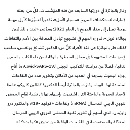
وفاز بالجائزة في دورتها السابعة عن فئة المؤسَّسات، كلٌّ من: بعثة
الإمارات لاستكشاف المريخ «مسبار الأمل»، تقديراً لتميُّزها كأول مهمة
عربية تصل إلى مدار المريخ في العام 2021؛ ومؤتمر «لينداو للفائزين
بجائزة نوبل»، لدوره المهم في تشجيع تبادل المعرفة بين الأمم والثقافات.
كذلك فاز بالجائزة عن فئة الأفراد كلٌّ من: الدكتور تشانغ يونغشن، صاحب
الإسهامات المشهودة في مجال السيطرة والوقاية من داء الكلب والحمى
النزفية، فضلاً عن دراسته للتركيب الجيني لـCovid-SARS-19، ما أتاح
إجراء البحوث بسرعة في العديد من الأماكن وتطوير عدد من اللقاحات
المضادة لهذا الوباء، وفازت بالجائزة أيضاً الدكتورة كاتالين كاريكو، عالِمة
الأحياء الحيوية والباحثة التي اشتهرت بإسهاماتها في تقنية لقاح الحمض
النووي الريبي المرسال (mRNA) ولقاحات «كوفيد -19»، والدكتور درو
وايزمان، الذي أسهم في تطوير تقنية الحمض النووي الريبي المرسال
المعدّلة والمستخدمة في اللقاحات الواقية من عدوى «كوفيد-19».