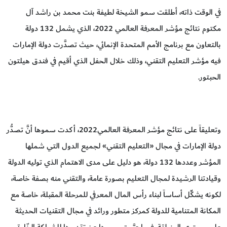
في الوقت ذاته، أطلقت سمو الشيخة لطيفة بنت محمد بن راشد آل
مكتوم نتائج مؤشر المعرفة العالمي 2022، الذي يشمل 132 دولة
بالتعاون مع برنامج الأمم المتحدة الإنمائي، حيث تصدَّرت دولة الإمارات
فيه مؤشر التعليم التقني، وذلك خلال الحفل الذي أقيم في فندق هيلتون
الحبتور.
وتعليقاً على نتائج مؤشر المعرفة العالمي2022، أكدت سموها أنَّ تصدُّر
دولة الإمارات في مجال «التعليم التقني» لجميع الدول التي شملها
المؤشر وعددها 132 دولة، هو دليل على مدى الاهتمام الذي توليه الدولة
وقيادتنا الرشيدة لمجال التعليم بصورة عامة، والتقني منه بصفة خاصة،
لكونه يشكِّل أساساً لبناء رأس المال المعرفي للمرحلة المقبلة، خاصة مع
المكانة المتنامية للدولة كمركز متطور ورائد في مجال التقنيات الحديثة
على مستوى المنطقة، فيما عبَّرت سموها عن تقديرها للشراكة البنّاءة