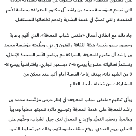
التي تجمع «مؤسسة محمد بن راشد آل مكتوم للمعرفة» بمنظمة الأمم
المتحدة، والتي تصبُّ في خدمة البشرية وتدعم تطلعاتها للمستقبل.
جاء ذلك مع انطلاق أعمال «ملتقى شباب المعرفة»، الذي أقيم برعاية
وحضور سمو رئيسة هيئة الثقافة والفنون في دبي، ونظَّمته مؤسَّسة محمد
بن راشد آل مكتوم للمعرفة، بالشراكة مع برنامج الأمم المتحدة الإنمائي،
وتستمرُّ فعالياته حضورياً يوميّ 6-7 ديسمبر الجاري، وافتراضياً يوميّ 8-
9 من الشهر ذاته، بهدف إتاحة الفرصة أمام أكبر عدد ممكن من
المشاركات من مُختلف أنحاء العالم.
ويأتي تنظيم «ملتقى شباب المعرفة» في إطار حرص مؤسَّسة محمد بن
راشد للمعرفة على خدمة المعرفة وتوسيع دائرة تنميتها محلياً وعربياً
وعالمياً، وتحفيز التميُّز والإبداع المعرفي لدى جيل الشباب، وحثِّهم على
التحلي بروح التحدي، ورفع سقف طموحاتهم، وذلك عبر تسليط الضوء