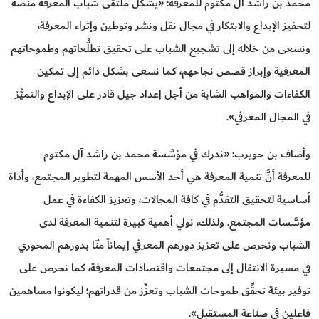
محمد بن راشد آل مكتوم للمعرفة: «يشكِّل ملتقى شباب المعرفة منصة
لتحفيز الإبداع والابتكار في مجال نقل ونشر وتوطين وإثراء المعرفة،
ونسعى من خلاله إلى تشجيع الشباب على تحقيق تطلُّعاتهم وطموحاتهم
المعرفية وإبراز قصص نجاحهم، كما نسعى بشكل دائم إلى تمكين
الكفاءات والمواهب الشابة من أجل إعداد جيل قادر على الإبداع والتميُّز
في المجال المعرفي».
وأضاف بن حويرب: «ندرك في مؤسَّسة محمد بن راشد آل مكتوم
للمعرفة أنَّ تنمية المعرفة هي أحد الأسس المهمة لتطوير المجتمع، وأداة
أساسية لتحقيق التقدُّم في كافة المجالات، وتعزيز الكفاءة في عمل
مؤسَّسات المجتمع. ولذلك، نولي أهمية كبيرة لتنمية المعرفة لدى
الشباب ونحرص على تعزيز دورهم المعرفي إيماناً منّا بدورهم المحوري
في مسيرة الانتقال إلى مجتمعات واقتصادات المعرفة، كما نحرص على
توفير بيئة تحقِّق طموحات الشباب وتعزِّز من قدراتهم؛ ليكونوا مساهمين
فاعلين في صناعة المستقبل».