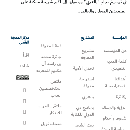
في ترسيخ نجاح "بالعربي" ووصولها إلى أكبر شريحة ممكنة على
الصعيدين المحلي والعالمي.
المؤسسة
المشاريع
مركز المعرفة
الرقمي
قمة المعرفة
عن المؤسسة
مشروع
اقرأ
جائزة محمد
المعرفة
كلمة المدير
بن راشد آل
شاهد
التنفيذي
تحدي الأمية
مكتوم للمعرفة
أهدافنا
استراحة
ملتقى
الاستراتيجية
معرفة
المتخصصين
العرب
ركائزنا
بالعربي
ملتقى العرب
الرؤية والرسالة
برنامج دبي
للابتكار
الدولي للكتابة
شروط وأحكام
متحف نوبل
بيت الشعر
سياسة الجودة