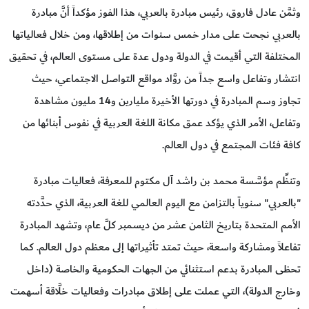
وثمَّن عادل فاروق، رئيس مبادرة بالعربي، هذا الفوز مؤكداً أنَّ مبادرة
بالعربي نجحت على مدار خمس سنوات من إطلاقها، ومن خلال فعالياتها
المختلفة التي أقيمت في الدولة ودول عدة على مستوى العالم، في تحقيق
انتشار وتفاعل واسع جداً من روَّاد مواقع التواصل الاجتماعي، حيث
تجاوز وسم المبادرة في دورتها الأخيرة مليارين و14 مليون مشاهدة
وتفاعل، الأمر الذي يؤكد عمق مكانة اللغة العربية في نفوس أبنائها من
كافة فئات المجتمع في دول العالم.
وتنظِّم مؤسَّسة محمد بن راشد آل مكتوم للمعرفة، فعاليات مبادرة
"بالعربي" سنوياً بالتزامن مع اليوم العالمي للغة العربية، الذي حدَّدته
الأمم المتحدة بتاريخ الثامن عشر من ديسمبر كلَّ عام، وتشهد المبادرة
تفاعلاً ومشاركة واسعة، حيث تمتد تأثيراتها إلى معظم دول العالم. كما
تحظى المبادرة بدعم استثنائي من الجهات الحكومية والخاصة (داخل
وخارج الدولة)، التي عملت على إطلاق مبادرات وفعاليات خلَّاقة أسهمت