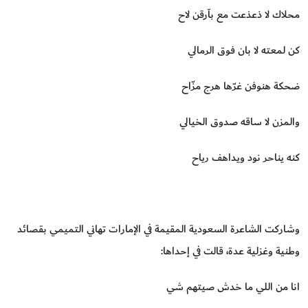
‏محلاك لا ذعذعت مع بآرقن لاح
كن لمعته لا بان فوق الرمالي
ضحكة هنوفن غرّها هرج مزّاح
والمزن لا ساقه صدوق الخيالي
كنه يناحر نود ويداهف رياح
وشاركت الشاعرة السعودية المقيمة في الإمارات تهاني التميمي بقصائد
وطنية وغزلية عدة، قالت في إحداها:
انا من اللي ما خدش صيتهم شي