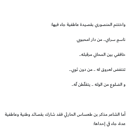
واختتم المنصوري بقصيدة عاطفية جاء فيها:
ناسمٍ سراي.. من دار امحبوبي
خافقي بين المحاني مرقبلـه..
تنتفض لعروق له .. من دون ثوبي..
و الضلوع من الولـه .. يتقلّطن لّه..
أما الشاعر مذكر بن طعساس الحارثي فقد شارك بقصائد وطنية وعاطفية
عدة، جاء في إحداها: