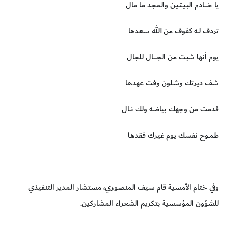
يا خــــــادم البـيـتـيـن والمجد ما مال
تردف لــه كفوف من الله سعدها
يوم أنها شبت من الجـــــــال للجال
شف ديرتك وشلون وفت عهدهـا
قدمت من وجهك بياضه ولك نـــال
طمــوح نفسـك يوم غيرك فقدهـا
وفي ختام الأمسية قام سيف المنصوري، مستشار المدير التنفيذي
للشؤون المؤسسية بتكريم الشعراء المشاركين.