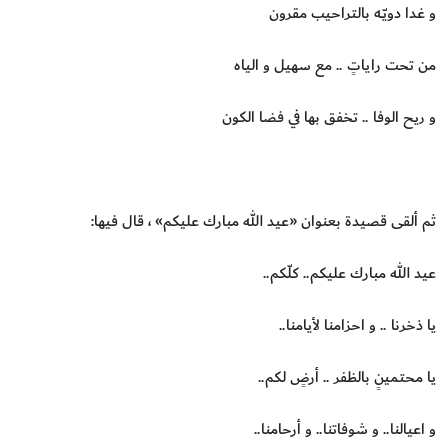
و غدا دويّـه بالتراحيب مقرون
من تحت راياتٍ .. مع سهيل و الياه
و ريح الوفا .. تخفق بها في فضا الكون
ثم ألقى قصيدة بعنوان «عيد الله مبارك عليكم» ، قال فيها:
عيد الله مبارك عليكم.. كلّكم..
يا ذخرنا .. و احزامنا لأيامنا..
يا محتمينٍ بالظفر .. أرضٍ لكم..
و اعيالنا.. و شوفاتنا.. و أرحامنا..