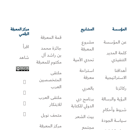
المؤسسة
المشاريع
مركز المعرفة
الرقمي
قمة المعرفة
عن المؤسسة
مشروع
اقرأ
جائزة محمد
المعرفة
كلمة المدير
بن راشد آل
شاهد
التنفيذي
تحدي الأمية
مكتوم للمعرفة
أهدافنا
استراحة
ملتقى
الاستراتيجية
معرفة
المتخصصين
العرب
ركائزنا
بالعربي
ملتقى العرب
الرؤية والرسالة
برنامج دبي
للابتكار
الدولي للكتابة
شروط وأحكام
متحف نوبل
بيت الشعر
سياسة الجودة
مركز المعرفة
مجتمع