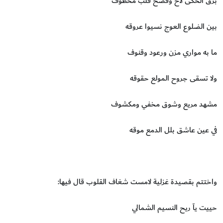
برق الحكى لاح وفضح قلب مخطوف
بين الضلوع العوج نسيوا عروقه
ما به مواري مزن ورعود وقنوف
ولا تسقى جروح المولع حقوقه
مشهد مريع وشوق مخفي ومكشوف
في عين عاشق بلل الدمع موقه
واختتم بقصيدة غزلية لامست شغاف القلوب قال فيها:
‏حييت يآ ريح النسيم الشمالي