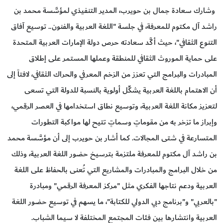
وشارك سعادة جمال بن حويرب، المدير التنفيذي لمؤسَّسة محمد بن
راشد آل مكتوم للمعرفة، في جلسة "اللغة العربية والفنون.. توسيع آفاق
التنوع الثقافي"، حيث أكَّد سعادته حرص دولة الإمارات العربية المتحدة
على حماية الموروث الثقافي للمنطقة وعملها المستمر على إطلاق
المبادرات والبرامج التي تعزز من الزخم المعرفي والحراك الثقافي، لافتاً إلى
أن الاهتمام باللغة العربية يشكِّل أولوية بالنسبة للدولة التي تسعى
لتعزيز مكانة اللغة العربية، وتوسيع نطاق استخدامها في العصر الرقمي،
وإبراز ما تزخر به من مقوماتٍ وسماتٍ تتيح لها مواكبة التطورات
المتسارعة في شتى المجالات. كما أشار بن حويرب إلى أن مؤسَّسة محمد
بن راشد آل مكتوم للمعرفة ملتزمة بترسيخ حضور اللغة العربية، وذلك
من خلال البرامج والمبادرات والمشاريع التي تُعنى بالحفاظ على اللغة
العربية ودعم نتاجها الفكري مثل "مركز المعرفة الرقمي" ومبادرة
"بالعربي" و"برنامج دبي الدولي للكتابة"، ما يسهم في توسيع حضور اللغة
العربية وانتشارها بين فئات المجتمع المختلفة لا سيما الشباب.