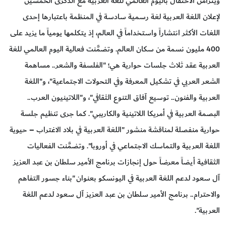
ويتزامن الاحتفال باليوم العالمي للغة العربية مع الذكرى الخمسين
لإعلان اللغة العربية لغة رسمية سادسة في المنظمة باعتبارها إحدى
اللغات الأكثر انتشاراً واستخداماً في العالم، إذ يتكلمها يومياً ما يزيد على
400 مليون نسمة من سكان العالم. وتضمَّنت فعالية اليوم العالمي للغة
العربية عقد ثلاث جلسات حوارية هي؛ "الفلسفة والشعر.. مساهمة
الشعر العربي في تشكيل المعرفة وفي التحولات الاجتماعية"، و"اللغة
العربية والفنون.. توسيع آفاق التنوع الثقافي"، و"اللاتينيون العرب..
البصمة العربية في أمريكا اللاتينية والكاريبي". كما جرى تنظيم جلسة
حوارية منفصلة لمناقشة منشور "اللغة العربية في بلاد الاغتراب – حيوية
اللغة العربية والتماسك الاجتماعي في أوروبا". وتضمَّنت الفعاليات
الثقافية أيضاً معرضاً حول إنجازات برنامج الأمير سلطان بن عبد العزيز
آل سعود لدعم اللغة العربية في اليونسكو بعنوان "بناء جسور التفاهم
والاحترام.. برنامج الأمير سلطان بن عبد العزيز آل سعود لدعم اللغة
العربية".