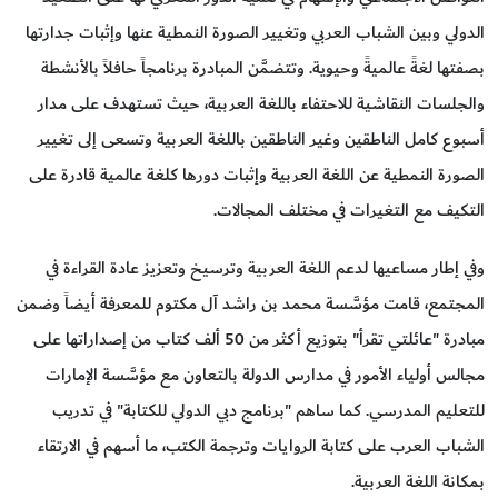
الدولي وبين الشباب العربي وتغيير الصورة النمطية عنها وإثبات جدارتها
بصفتها لغةً عالميةً وحيوية. وتتضمَّن المبادرة برنامجاً حافلاً بالأنشطة
والجلسات النقاشية للاحتفاء باللغة العربية، حيث تستهدف على مدار
أسبوع كامل الناطقين وغير الناطقين باللغة العربية وتسعى إلى تغيير
الصورة النمطية عن اللغة العربية وإثبات دورها كلغة عالمية قادرة على
التكيف مع التغيرات في مختلف المجالات.
وفي إطار مساعيها لدعم اللغة العربية وترسيخ وتعزيز عادة القراءة في
المجتمع، قامت مؤسَّسة محمد بن راشد آل مكتوم للمعرفة أيضاً وضمن
مبادرة "عائلتي تقرأ" بتوزيع أكثر من 50 ألف كتاب من إصداراتها على
مجالس أولياء الأمور في مدارس الدولة بالتعاون مع مؤسَّسة الإمارات
للتعليم المدرسي. كما ساهم "برنامج دبي الدولي للكتابة" في تدريب
الشباب العرب على كتابة الروايات وترجمة الكتب، ما أسهم في الارتقاء
بمكانة اللغة العربية.