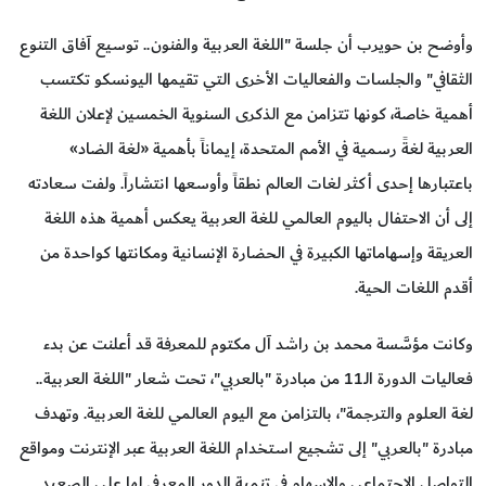
وأوضح بن حويرب أن جلسة "اللغة العربية والفنون.. توسيع آفاق التنوع
الثقافي" والجلسات والفعاليات الأخرى التي تقيمها اليونسكو تكتسب
أهمية خاصة، كونها تتزامن مع الذكرى السنوية الخمسين لإعلان اللغة
العربية لغةً رسمية في الأمم المتحدة، إيماناً بأهمية «لغة الضاد»
باعتبارها إحدى أكثر لغات العالم نطقاً وأوسعها انتشاراً. ولفت سعادته
إلى أن الاحتفال باليوم العالمي للغة العربية يعكس أهمية هذه اللغة
العريقة وإسهاماتها الكبيرة في الحضارة الإنسانية ومكانتها كواحدة من
أقدم اللغات الحية.
وكانت مؤسَّسة محمد بن راشد آل مكتوم للمعرفة قد أعلنت عن بدء
فعاليات الدورة الـ11 من مبادرة "بالعربي"، تحت شعار "اللغة العربية..
لغة العلوم والترجمة"، بالتزامن مع اليوم العالمي للغة العربية. وتهدف
مبادرة "بالعربي" إلى تشجيع استخدام اللغة العربية عبر الإنترنت ومواقع
التواصل الاجتماعي والإسهام في تنمية الدور المعرفي لها على الصعيد