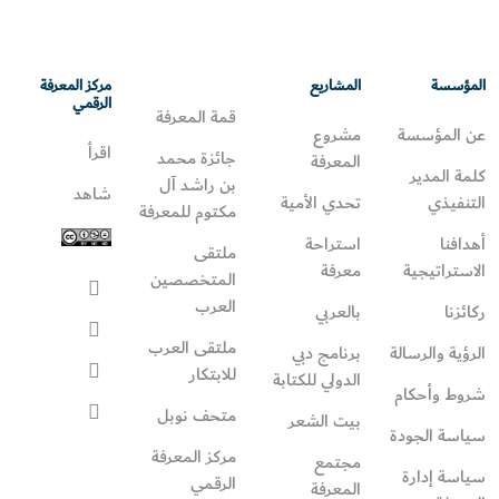
المؤسسة
المشاريع
مركز المعرفة
الرقمي
قمة المعرفة
عن المؤسسة
مشروع
اقرأ
جائزة محمد
المعرفة
كلمة المدير
بن راشد آل
شاهد
التنفيذي
تحدي الأمية
مكتوم للمعرفة
أهدافنا
استراحة
ملتقى
الاستراتيجية
معرفة
المتخصصين
العرب
ركائزنا
بالعربي
ملتقى العرب
الرؤية والرسالة
برنامج دبي
للابتكار
الدولي للكتابة
شروط وأحكام
متحف نوبل
بيت الشعر
سياسة الجودة
مركز المعرفة
مجتمع
سياسة إدارة
الرقمي
المعرفة