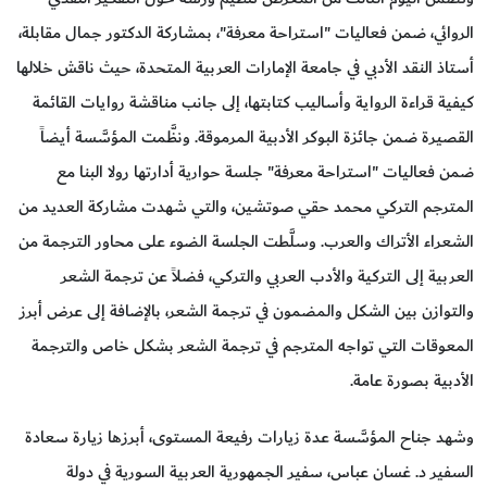
الروائي، ضمن فعاليات "استراحة معرفة"، بمشاركة الدكتور جمال مقابلة،
أستاذ النقد الأدبي في جامعة الإمارات العربية المتحدة، حيث ناقش خلالها
كيفية قراءة الرواية وأساليب كتابتها، إلى جانب مناقشة روايات القائمة
القصيرة ضمن جائزة البوكر الأدبية المرموقة. ونظَّمت المؤسَّسة أيضاً
ضمن فعاليات "استراحة معرفة" جلسة حوارية أدارتها رولا البنا مع
المترجم التركي محمد حقي صوتشين، والتي شهدت مشاركة العديد من
الشعراء الأتراك والعرب. وسلَّطت الجلسة الضوء على محاور الترجمة من
العربية إلى التركية والأدب العربي والتركي، فضلاً عن ترجمة الشعر
والتوازن بين الشكل والمضمون في ترجمة الشعر، بالإضافة إلى عرض أبرز
المعوقات التي تواجه المترجم في ترجمة الشعر بشكل خاص والترجمة
الأدبية بصورة عامة.
وشهد جناح المؤسَّسة عدة زيارات رفيعة المستوى، أبرزها زيارة سعادة
السفير د. غسان عباس، سفير الجمهورية العربية السورية في دولة