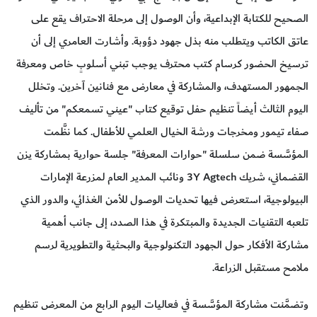
الصحيح للكتابة الإبداعية، وأن الوصول إلى مرحلة الاحتراف يقع على
عاتق الكاتب ويتطلب منه بذل جهود دؤوبة. وأشارت العامري إلى أن
ترسيخ الحضور كرسام كتب محترف يوجب تبني أسلوبٍ خاص ومعرفة
الجمهور المستهدف، والمشاركة في معارض مع فنانين آخرين. وتخلل
اليوم الثالث أيضاً تنظيم حفل توقيع كتاب "عيني تسمعكم" من تأليف
صفاء تيمور ومخرجات ورشة الخيال العلمي للأطفال. كما نظَّمت
المؤسَّسة ضمن سلسلة "حوارات المعرفة" جلسة حوارية بمشاركة يزن
القضماني، شريك 3Y Agtech ونائب المدير العام لمزرعة الإمارات
البيولوجية، استعرض فيها تحديات الوصول للأمن الغذائي، والدور الذي
تلعبه التقنيات الجديدة والمبتكرة في هذا الصدد، إلى جانب أهمية
مشاركة الأفكار حول الجهود التكنولوجية والبحثية والتطويرية لرسم
ملامح مستقبل الزراعة.
وتضمَّنت مشاركة المؤسَّسة في فعاليات اليوم الرابع من المعرض تنظيم