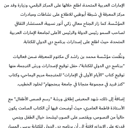
الإمارات العربية المتحدة، اطلع خلالها على المركز الرقمي، وزيارة وفد من
مركز المعرفة في شرطة أبوظبي للاطلاع على نشاطات ومبادرات
المؤسَّسة. كما زار الجناح معالي زكي أنور نسيبة، المستشار الثقافي
لصاحب السمو رئيس الدولة والرئيس الأعلى لجامعة الإمارات العربية
المتحدة، حيث اطلع على إصدارات برنامج دبي الدولي للكتابة.
ونظَّمت مؤسَّسة محمد بن راشد آل مكتوم للمعرفة، ضمن فعاليات
"برنامج دبي الدولي للكتابة"، حفل توقيع لإصدارات ورش الترجمة، منها
توقيع كتاب "الأيام الأولى في الإمارات" للمترجمة مريم اليماحي، وكتاب
"كنز فريد في مجموعة منجانا في جامعة برمنجهام" لخلود الخطيب.
إضافةً إلى ذلك، شهد المعرض إطلاق ورشة "رسم قصص الأطفال" مع
الأستاذة فاطمة العامري، حيث أوضحت فيها أن الكتاب الصامت يكون
خالياً من النصوص، ويقتصر على الصور، ليشحذ خيال الطفل وينمي
قدرته على الإبداع، لافتةً إلى أن برنامج دبي الدولي للكتابة يرسي المسار