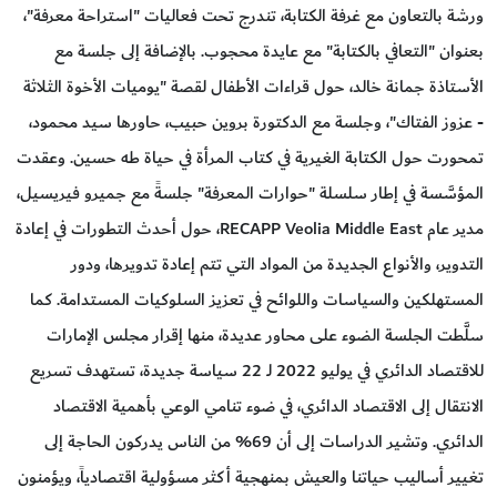
ورشة بالتعاون مع غرفة الكتابة، تندرج تحت فعاليات "استراحة معرفة"،
بعنوان "التعافي بالكتابة" مع عايدة محجوب. بالإضافة إلى جلسة مع
الأستاذة جمانة خالد، حول قراءات الأطفال لقصة "يوميات الأخوة الثلاثة
- عزوز الفتاك"، وجلسة مع الدكتورة بروين حبيب، حاورها سيد محمود،
تمحورت حول الكتابة الغيرية في كتاب المرأة في حياة طه حسين. وعقدت
المؤسَّسة في إطار سلسلة "حوارات المعرفة" جلسةً مع جميرو فيريسيل،
مدير عام RECAPP Veolia Middle East، حول أحدث التطورات في إعادة
التدوير، والأنواع الجديدة من المواد التي تتم إعادة تدويرها، ودور
المستهلكين والسياسات واللوائح في تعزيز السلوكيات المستدامة. كما
سلَّطت الجلسة الضوء على محاور عديدة، منها إقرار مجلس الإمارات
للاقتصاد الدائري في يوليو 2022 لـ 22 سياسة جديدة، تستهدف تسريع
الانتقال إلى الاقتصاد الدائري، في ضوء تنامي الوعي بأهمية الاقتصاد
الدائري. وتشير الدراسات إلى أن 69% من الناس يدركون الحاجة إلى
تغيير أساليب حياتنا والعيش بمنهجية أكثر مسؤولية اقتصادياً، ويؤمنون