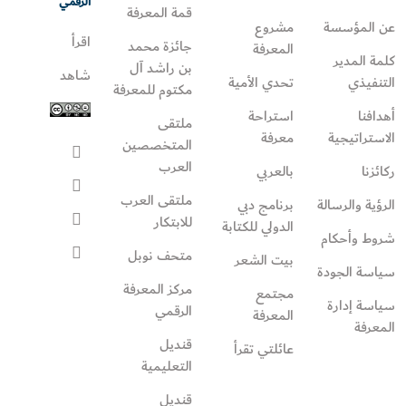
الرقمي
قمة المعرفة
عن المؤسسة
مشروع
اقرأ
جائزة محمد
المعرفة
كلمة المدير
بن راشد آل
شاهد
التنفيذي
تحدي الأمية
مكتوم للمعرفة
أهدافنا
استراحة
ملتقى
الاستراتيجية
معرفة
المتخصصين
العرب
ركائزنا
بالعربي
ملتقى العرب
الرؤية والرسالة
برنامج دبي
للابتكار
الدولي للكتابة
شروط وأحكام
متحف نوبل
بيت الشعر
سياسة الجودة
مركز المعرفة
مجتمع
سياسة إدارة
الرقمي
المعرفة
المعرفة
قنديل
عائلتي تقرأ‎
التعليمية
قنديل