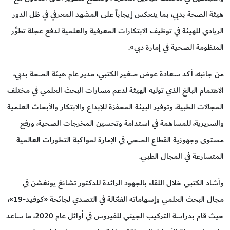
هيئة الصحة بدبي، بما ينعكس إيجاباً على المشهد المعرفي في ظل الدور
الريادي للهيئة في توظيف الابتكارات المعرفية والعلمية لدفع عجلة تطوُّر
المنظومة الصحية في إمارة دبي».
من جانبه، أكد سعادة عوض صغير الكتبي، مدير عام هيئة الصحة بدبي،
الاهتمام البالغ الذي توليه الهيئة لدعم مسارات البحث العلمي في مختلف
المجالات الطبية، وتوفير البيئة المحفزة للإبداع والابتكار والأبحاث العلمية
والسريرية، للمساهمة في استدامة وتحسين المخرجات الصحية، ورفع
مستوى وجهوزية القطاع الصحي في الإمارة لمواكبة التطورات العالمية
المتسارعة في المجال الطبي.
وأشاد الكتبي خلال اللقاء بالجهود الرائدة للدكتور تشانغ يونغشن في
مجال البحث العلمي وإسهاماته الفعّالة في التصدي لجائحة «كوفيد-19»،
حيث قام بدراسة التركيب الجيني للفيروس في أوائل عام 2020، ما ساعد