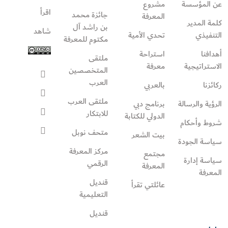
عن المؤسسة
مشروع
اقرأ
جائزة محمد
المعرفة
كلمة المدير
بن راشد آل
شاهد
التنفيذي
تحدي الأمية
مكتوم للمعرفة
أهدافنا
استراحة
ملتقى
الاستراتيجية
معرفة
المتخصصين
العرب
ركائزنا
بالعربي
ملتقى العرب
الرؤية والرسالة
برنامج دبي
للابتكار
الدولي للكتابة
شروط وأحكام
متحف نوبل
بيت الشعر
سياسة الجودة
مركز المعرفة
مجتمع
سياسة إدارة
الرقمي
المعرفة
المعرفة
قنديل
عائلتي تقرأ‎
التعليمية
قنديل