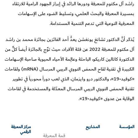
راشد آل مكتوم للمعرفة ودورها الرائد في إبراز الجهود الرامية للارتقاء
بمسيرة المعرفة والبحث العلمي، وتسليط الضوء على الإسهامات
المعرفية النوعية التي تدعم التنمية المستدامة.
يُذكَر أنَّ الدكتور تشانغ يونغشن يعدُّ أحد الفائزين بجائزة محمد بن راشد
آل مكتوم للمعرفة 2022 عن فئة الأفراد، حيث توِّج بالجائزة أيضاً كلٌّ من
الدكتورة كاتالين كاريكو، الباحثة وعالِمة الأحياء الحيوية صاحبة الإسهامات
الكبيرة في تقنية لقاح الحمض النووي الريبي المرسال (mRNA) ولقاحات
«كوفيد-19»، والدكتور درو وايزمان، الذي لعب دوراً محورياً في تطوير
تقنية الحمض النووي الريبي المرسال المعدّلة والمستخدمة في لقاحات
الوقاية من عدوى «كوفيد-19».
المؤسسة
المشاريع
مركز المعرفة
الرقمي
قمة المعرفة