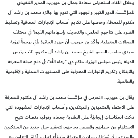
وخلال اللقاء، استعرض سعادة جمال بن حويرب، المدير التنفيذي
للمؤسَّسة، الدور الكبير والجهود التي تقوم بها جائزة محمد بن راشد آل
مكتوم للمعرفة، وحرصها على تكريم أصحاب الإنجازات المعرفية وتسليط
الضوء على نتاجهم العلمي، والتعريف بإسهاماتهم القيمة في مختلف
المجالات المعرفية. وأكَّد بن حويرب أنَّ جهود الجائزة تأتي ترجمةً لرؤية
سيدي صاحب السمو الشيخ محمد بن راشد آل مكتوم، نائب رئيس
الدولة رئيس مجلس الوزراء حاكم دبي "رعاه الله"، في دفع عجلة المعرفة
والابتكار، وتكريم الإنجازات المعرفية على المستويات المحلية والإقليمية
والعالمية.
وقال بن حويرب: «نحرص في مؤسَّسة محمد بن راشد آل مكتوم للمعرفة
على الاحتفاء بالمتميزين والمبتكرين، وأصحاب الإنجازات المشهودة التي
تركت انعكاساتٍ إيجابيَّةً على البشرية جمعاء، وتوفير منصات تتيح
الاستلهام من خبراتهم وقصص نجاحهم، لتحفيز جيل جديد من المبتكرين
والمبدعين في مُختلف ميادين المعرفة. ونتطلَّع لتطوير آفاق التعاون مع