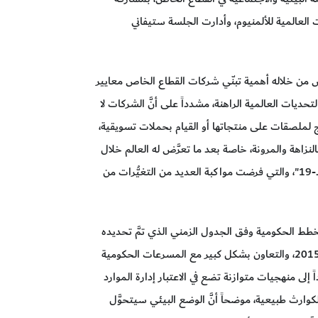
ت العالمية للألمنيوم، وأدارت الجلسة ستيفاني
رض من خلاله أهمية تبنّي شركات القطاع الخاص معايير
لتحديات العالمية الراهنة، مشدداً على أنَّ الشركات لا
ج لملصقات على منتجاتها أو القيام بحملات تسويقية،
لنزاهة والمرونة، خاصة بعد ما تعرَّض له العالم خلال
العاميين الماضيين من مخاطر مرتبطة بجائحة "كوفيد-19"، والتي فرضت مواكبة العديد من التغيُّرات من
الخطط الحكومية وفق الجدول الزمني الذي تمَّ تحديده
من قِبَل الحكومات في اتفاقية باريس للمناخ في العام 2015، والتعاون بشكل كبير مع المسرعات الحكومية
إلى منهجيات متوازنة تضع في الاعتبار إدارة الموارد
وارث طبيعية، موضحاً أنَّ الوضع البيئي سيتحوَّل