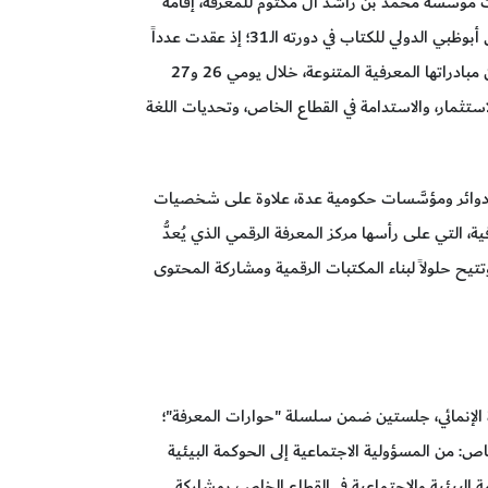
مؤسَّسة محمد بن راشد آل مكتوم للمعرفة، إقامة
العديد من الفعاليات المصاحبة لجناحها ضمن معرض أبوظبي الدولي للكتاب في دورته الـ31؛ إذ عقدت عدداً
من الجلسات النقاشية والندوات الحوارية المنبثقة عن مبادراتها المعرفية المتنوعة، خلال يومي 26 و27
تثمار، والاستدامة في القطاع الخاص، وتحديات اللغة
 دوائر ومؤسَّسات حكومية عدة، علاوة على شخصيات
ية، التي على رأسها مركز المعرفة الرقمي الذي يُعدُّ
مليون مادة رقمية، وتتيح حلولاً لبناء المكتبات الرقمية ومشاركة المحتوى
ة الإنمائي، جلستين ضمن سلسلة "حوارات المعرفة"؛
: من المسؤولية الاجتماعية إلى الحوكمة البيئية
ة البيئية والاجتماعية في القطاع الخاص، بمشاركة