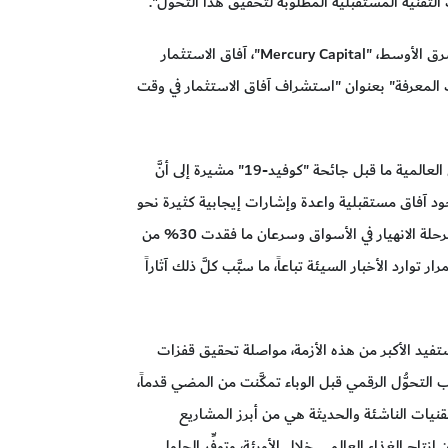
لتقنية المستقبلية المطلوبة لتحقيق هذا التحوُّل".
في حين ناقشت سارة مدلل القحطاني رئيس قسم الشرق الأوسط، "Mercury Capital"، آفاق الاستثمار
 المعرفة" بعنوان "استشراف آفاق الاستثمار في وقت
وتحدَّثت القحطاني في بداية الجلسة عن وضع الأسواق العالمية ما قبل جائحة "كوفيد-19" مشيرة إلى أنَّ
وجود آفاق مستقبلية واعدة وإشارات إيجابية كثيرة نحو
التحوُّل الرقمي، ولكن مع تفشّي الوباء عالمياً، بدأت مرحلة الانهيار في الأسواق وسرعان ما فقدت 30% من
توارد الأخبار السيئة تباعاً، ما سبَّب كلَّ ذلك آثاراً
تفيد الأكبر من هذه الأزمة، مواصلة تحقيق قفزات
 التحوُّل الرقمي قبل الوباء تمكَّنت من المضي قدماً،
لتقنيات الناشئة والحديثة هي من أبرز المشاريع
ية الجديدة، حيث يمكنها أن تضمن 30% من إنتاج الغذاء العالمي خلال الأوبئة، وتوفِّر الحلول