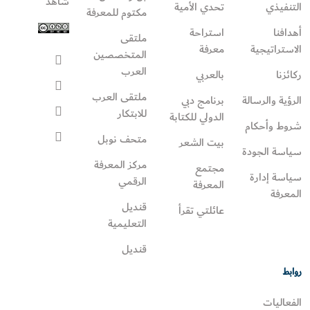
شاهد
التنفيذي
تحدي الأمية
مكتوم للمعرفة
أهدافنا
استراحة
ملتقى
الاستراتيجية
معرفة
المتخصصين
العرب
ركائزنا
بالعربي
ملتقى العرب
الرؤية والرسالة
برنامج دبي
للابتكار
الدولي للكتابة
شروط وأحكام
متحف نوبل
بيت الشعر
سياسة الجودة
مركز المعرفة
مجتمع
سياسة إدارة
الرقمي
المعرفة
المعرفة
قنديل
عائلتي تقرأ‎
التعليمية
قنديل
روابط
الفعاليات