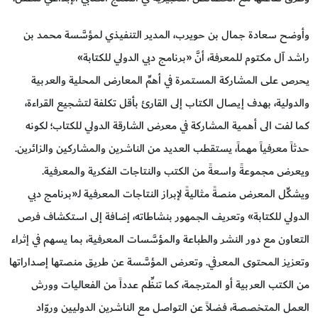
وأوضح سعادة جمال بن حويرب، المدير التنفيذي لمؤسَّسة محمد بن
راشد آل مكتوم للمعرفة، أنَّ «برنامج دبي الدولي للكتابة»
يحرص على المشاركة المستمرة في أهمِّ المعارض المحلية والعربية
والدولية، بهدف إيصال الكتاب إلى القارئ بأقل تكلفة لتشجيع القراءة،
كما لفت الى أهمية المشاركة في معرض الشارقة الدولي للكتاب؛ لكونه
حدثاً معرفياً مهماً، يستقطب العديد من الناشرين والمشاركين والزائرين.
ويعرض مجموعةً واسعةً من الكتب والنتاجات الفكرية والمعرفية.
ويشكِّل المعرض منصةً مثاليةً لإبراز النتاجات المعرفية لـ«برنامج دبي
الدولي للكتابة» وتعريف الجمهور بنشاطاته، إضافة إلى استكشاف فرص
التعاون مع دور النشر والطباعة والمؤسَّسات المعرفية، بما يسهم في إثراء
وتعزيز المحتوى المعرفي. وتعرض المؤسَّسة عن طريق منصتها إصداراتها
من الكتب العربية أو المترجمة، كما تنظِّم عدداً من الفعاليات وورش
العمل المتخصصة، فضلاً عن التواصل مع الناشرين الدوليين وروّاد