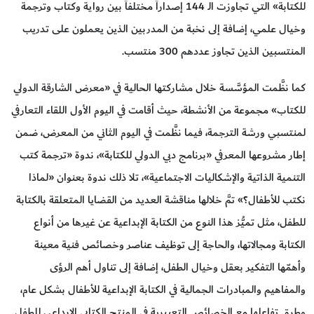
للكتابة» التي تجاوزت الـ 144 إصداراً مختلفاً بين رواية وكتاب وترجمة
وخيال علمي، إضافة إلى نخبة من المدربين الذين يعملون على تدريب
المنتسبين الذين تجاوز عددهم 300 منتسب.
كما نظَّمت المؤسَّسة خلال مشاركتها الحالية في «معرض الشارقة الدولي
للكتاب» مجموعة من الأنشطة، حيث أقامت في اليوم الأول اللقاء التعارفي
لمنتسبي ورشة الترجمة، فيما نظَّمت في اليوم الثاني من المعرض، ضمن
إطار مشروعها المعرفي «برنامج دبي الدولي للكتابة»، ندوة «ترجمة كتب
التنمية الذاتية والإشكاليات الاجتماعية»، تلا ذلك ندوة بعنوان «لماذا
نكتب للأطفال؟» تمَّ خلالها مناقشة العديد من القضايا المتعلقة بالكتابة
للطفل، مثل تميُّز هذا النوع من الكتابة الإبداعية عن غيرها من أنواع
الكتابة ومجالاتها، والحاجة إلى توظيف عناصر وخصائص فنية معينة
وأهمّها التفكير بعقل وخيال الطفل، إضافة إلى تناول أهم الرؤى
والمفاهيم والمبادرات الجمالية في الكتابة الإبداعية للأطفال بشكل عام،
وطرق تفاعلها مع الخصائص التعبيرية في المنتج الكتابي الإبداعي للطفل.