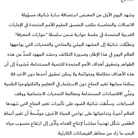
وشهد اليوم الأول من المعرض استضافة سارة شاتيلا، مسؤولة
الاتصالات والمناصرة، مكتب المنسق المقيم للأمم المتحدة في الإمارات
العربية المتحدة، في جلسة حوارية ضمن سلسلة "حوارات المعرفة".
وتطرَّقت شاتيلا إلى المشهد البيئي والمناخي والتحديات التي يواجهها
العالم اليوم في هذا الإطار، وضرورة التكاتف وحشد الجهود للحدِّ من هذه
الظواهر وتحقيق أهداف الأمم المتحدة للتنمية المستدامة، مُشيرةً إلى أن
هذه الأهداف متكاملة ومتوائمة ولا يمكن تحقيق أحدها دون الآخر، فلا
يمكننا مجابهة تغير المناخ دون الاستثمار في التعليم والتكنولوجيا الرقمية
وتبنِّي الاقتصادات المستدامة ومعالجة التحديات الاجتماعية ووقف
الصراعات. وسلَّطت شاتيلا الضوء على تأثيرات تغير المناخ التي شهدها
العالم أخيراً، وتداعياتها على نواحي الحياة الأخرى، موضِّحةً أن تغير أنماط
الطقس شكَّل تهديداً مباشراً لإنتاج الغذاء، وأدَّى إلى ارتفاع منسوب مياه
البحر، ما زاد من مخاطر الفيضانات الكارثية.