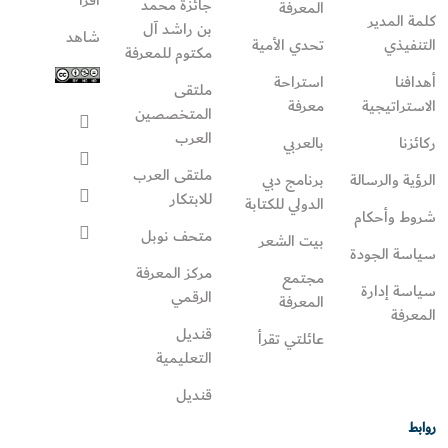
جائزة محمد
المعرفة
كلمة المدير
بن راشد آل
شاهد
التنفيذي
تحدي الأمية
مكتوم للمعرفة
أهدافنا
استراحة
ملتقى
الاستراتيجية
معرفة
المتخصصين
العرب
ركائزنا
بالعربي
ملتقى العرب
الرؤية والرسالة
برنامج دبي
للابتكار
الدولي للكتابة
شروط وأحكام
متحف نوبل
بيت الشعر
سياسة الجودة
مركز المعرفة
مجتمع
سياسة إدارة
الرقمي
المعرفة
المعرفة
قنديل
عائلتي تقرأ‎
التعليمية
قنديل
روابط