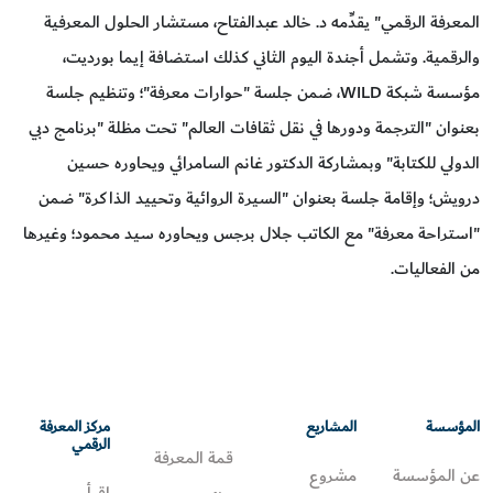
المعرفة الرقمي" يقدِّمه د. خالد عبدالفتاح، مستشار الحلول المعرفية
والرقمية. وتشمل أجندة اليوم الثاني كذلك استضافة إيما بورديت،
مؤسسة شبكة WILD، ضمن جلسة "حوارات معرفة"؛ وتنظيم جلسة
بعنوان "الترجمة ودورها في نقل ثقافات العالم" تحت مظلة "برنامج دبي
الدولي للكتابة" وبمشاركة الدكتور غانم السامرائي ويحاوره حسين
درويش؛ وإقامة جلسة بعنوان "السيرة الروائية وتحييد الذاكرة" ضمن
"استراحة معرفة" مع الكاتب جلال برجس ويحاوره سيد محمود؛ وغيرها
من الفعاليات.
المؤسسة
المشاريع
مركز المعرفة
الرقمي
قمة المعرفة
عن المؤسسة
مشروع
اقرأ