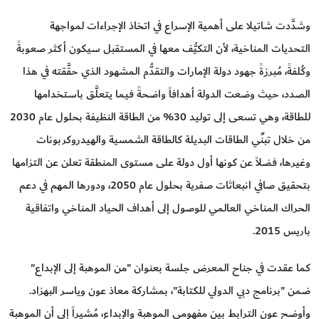
وشدَّدت شاتيلا على أهمية الإسراع في اتخاذ الإجراءات لمواجهة
التحديات المناخية، لأن التكيُّف معها في المستقبل سيكون أكثر صعوبةً
وكُلفةً، مُبرزةً جهود دولة الإمارات والتقدُّم المشهود الذي حقَّقته في هذا
الصدد، حيث وضعت الدولة أهدافاً واضحةً فيما يتعلَّق باستخدامها
للطاقة، وهي تسعى إلى توليد 30% من الطاقة النظيفة بحلول عام 2030
من خلال تبنِّي الطاقات البديلة كالطاقة الشمسية والهيدروكربونات
وغيرها، فضلاً عن كونها أول دولة على مستوى المنطقة تعلن عن التزامها
بتحقيق صافي انبعاثات صفرية بحلول عام 2050، ودورها المهم في دعم
الحراك المناخي العالمي للوصول إلى أهداف الحياد المناخي واتفاقية
باريس 2015.
كما عقدت في جناح المعرض جلسة بعنوان "من الموهبة إلى الإبداع"
ضمن "برنامج دبي الدولي للكتابة"، بمشاركة معاذ عون وياسر البهزاد.
وأوضح عون الترابط بين مفهومي الموهبة والإبداع، مُشيراً إلى أن الموهبة