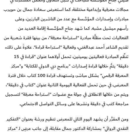
مجالات معرفية وإبداعية مختلفة، كما استعرض سعادة جمال بن حويرب
مبادرات وإصدارات المؤسَّسة مع عدد من الناشرين البارزين، وعلى
رأسهم ميشيل مشبه. كما شهد جناح المؤسَّسة إقامة العديد من
الفعاليات تحت مظلَّة مبادرة "استراحة معرفة"، من بينها فقرة شعرية من
تقديم الشاعر أحمد عبدالغني، وفعالية "استراحة قراءة". علاوةً على ذلك،
تنظِّم المبادرة فعاليتين يوميتين، تحمل أولاهما عنوان "قراءة في 15
دقيقة" يتمُّ خلالها قراءة إصدارات "برنامج دبي الدولي للكتابة" و"مركز
المعرفة الرقمي" بشكل مباشر، وتستهدف قراءة 100 كتاب خلال فترة
المعرض، في حين تحمل الفعالية اليومية الثانية عنوان "كتاب في دقيقة"،
ويتم من خلالها الانطلاق في جولة مع عضوات "استراحة معرفة" لتسجيل
مراجعة كتب في دقيقة ونشرها على وسائل التواصل الاجتماعي.
ومن المقرَّر أن يشهد اليوم الثاني للمعرض تنظيم ورشة بعنوان "التفكير
النقدي الروائي" بمشاركة الدكتور جمال مقابلة، إلى جانب عرضٍ لـ "مركز