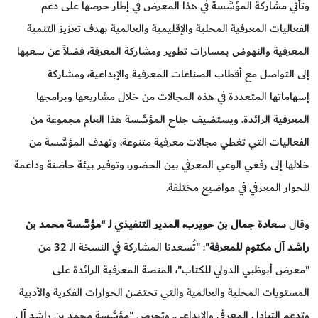
وتأتي مشاركة المؤسَّسة في هذا المعرض في إطار حرصها على دعم
الفعاليات المعرفية المحلية والإقليمية والعالمية بهدف تعزيز التنمية
المعرفية والنهوض بمسارات تطوير ومشاركة المعرفة، فضلاً عن سعيها
إلى التواصل مع أقطاب الصناعات المعرفية والإبداعية، ومشاركة
إسهاماتها المتعددة في هذه المجالات من خلال مشاريعها وبرامجها
المعرفية الرائدة. ويستضيف جناح المؤسَّسة هذا العام مجموعة من
الفعاليات التي تغطي مجالات معرفية متنوعة، وتهدف المؤسَّسة من
خلالها إلى رفعي الوعي المعرفي بين الحضور، وتوفير بيئة حاضنة وداعمة
للحوار المعرفي في مواضيع مختلفة.
وقال
سعادة جمال بن حويرب، المدير التنفيذي لـ "مؤسَّسة محمد بن
راشد آل مكتوم للمعرفة"
: "تُسعدنا المشاركة في النسخة الـ 32 من
"معرض أبوظبي الدولي للكتاب"، المنصة المعرفية الرائدة على
المستويات المحلية والعالمية والتي تحتضن الحوارات الفكرية والأدبية
وتدعم التبادل المعرفي والإبداعي. وتحرص "مؤسَّسة محمد بن راشد آل