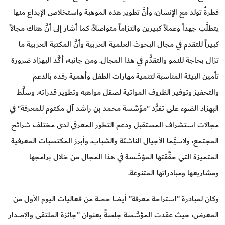
فطرةٌ تولد مع الإنسان، وأنَّ تطوير هذه الموهبة واستخلاص الإبداع منها
يتطلَّب جهداً وعملاً كبيرين والتزاماً متواصلاً، كما أشار إلى أنَّ هناك مجالاً
كبيراً للتقدم في مجال البحوث العلمية العربية وأنَّ المكتبة العربية ما
تزال بحاجةٍ للنمو والتقدُّم في هذا المجال. ومن جانبه، أكَّد البهزاد ضرورة
تأمين البيئة المناسبة لتنمية مهارات الطفل وأهمية رفده بالدعم
والتحفيز وتوفير الظروف المواتية لصقل مواهبه وتطوير قدراته. وسلَّط
البهزاد الضوء على تفرُّد "مؤسَّسة محمد بن راشد آل مكتوم للمعرفة" في
مجالات استشراف المستقبل ودعم التطور المعرفي لدى مختلف شرائح
المجتمع، ولاسيَّما الأجيال الناشئة والشباب، وأبرز المكتسبات المعرفية
المتميزة التي حقَّقتها المؤسَّسة في هذا المجال من خلال برامجها
ومشاريعها ومبادراتها المتنوعة.
وكان لمبادرة "استراحة معرفة" أيضاً حصة من فعاليات اليوم الأول من
المعرض، حيث عقدت المؤسَّسة جلسةً بعنوان "جائزة الملتقى والإصدار