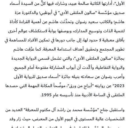
الأول"، أدارتها الكاتبة صالحة عبيد، وشارك فيها كلٌّ من السيدة أسماء
صديق، مؤسِّسة "صالون الملتقى الأدبي" في أبوظبي؛ والدكتورة عزة
هاشم؛ والكاتب سعيد رضوان. وتحدَّثت هاشم عن أهمية القراءة كأداة
لتنمية الذات وتوسيع المدارك، وبوصفها بوابةً لاستكشاف عوالم أخرى
بآفاق معرفية لا حدود لها، إلى جانب دورها في تمكين الأفراد للمساهمة في
تطوير المجتمع وتحقيق أهداف استدامة المعرفة. كما عرَّفت هاشم
بجائزة "صالون الملتقى الأدبي"، والتي تشمل قسمي الرواية الجديدة
والرواية التفاعلية، وأكَّدت أن أبواب المشاركة مفتوحة أمام الجميع.
وأعرب رضوان عن سعادته بنيله جائزة "أسماء صديق للرواية الأولى
2023" عن روايته "أبراج من ورق"، موضِّحاً المكانة المهمة التي حصدها
الملتقى في الساحة الأدبية منذ تأسيسه عام 1995.
واستقبل جناح "مؤسَّسة محمد بن راشد آل مكتوم للمعرفة" العديد من
الشخصيات عالية المستوى في اليوم الأول من المعرض، حيث زار وفد
صيني جناح المؤسَّسة للتباحث في سبل التعاون والعمل المشترك في