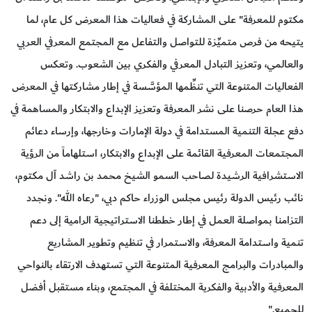
مكتوم للمعرفة" على المشاركة في فعاليات هذا المعرض كل عام، لما
يتيحه من فرص متميِّزة للتواصل والتفاعل مع المجتمع المعرفي العربي
والعالمي، وتعزيز التبادل المعرفي والفكري بين الشعوب. وتعكس
الفعاليات المتنوعة التي تنظِّمها المؤسَّسة في إطار مشاركتها في المعرض
هذا العام حرصنا على نشر المعرفة وتعزيز الإبداع والابتكار والمساهمة في
دفع عجلة التنمية المستدامة في دولة الإمارات وخارجها، وإرساء دعائم
المجتمعات المعرفية القائمة على الإبداع والابتكار، استلهاماً من الرؤية
الاستشرافية الرشيدة لصاحب السمو الشيخ محمد بن راشد آل مكتوم،
نائب رئيس الدولة رئيس مجلس الوزراء حاكم دبي، "رعاه الله". ونجدد
التزامنا بمواصلة العمل في إطار خططنا الاستراتيجية الرامية إلى دعم
تنمية واستدامة المعرفة، والاستمرار في تنظيم وتطوير المشاريع
والمبادرات والبرامج المعرفية المتنوعة التي تستهدف الارتقاء بالنواحي
المعرفية والأدبية والفكرية المختلفة في المجتمع، وبناء مستقبل أفضل
للجميع."