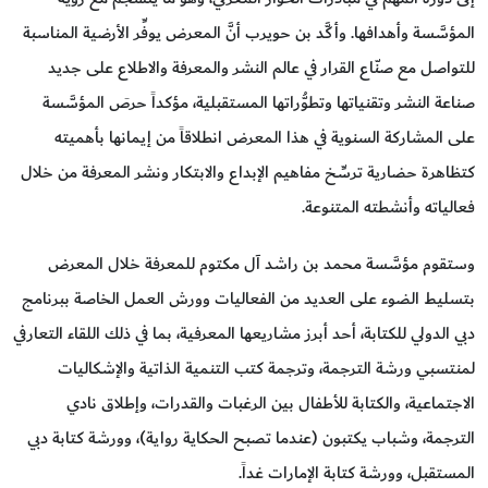
المؤسَّسة وأهدافها. وأكَّد بن حويرب أنَّ المعرض يوفِّر الأرضية المناسبة
للتواصل مع صنّاع القرار في عالم النشر والمعرفة والاطلاع على جديد
صناعة النشر وتقنياتها وتطوُّراتها المستقبلية، مؤكداً حرصَ المؤسَّسة
على المشاركة السنوية في هذا المعرض انطلاقاً من إيمانها بأهميته
كتظاهرة حضارية ترسِّخ مفاهيم الإبداع والابتكار ونشر المعرفة من خلال
فعالياته وأنشطته المتنوعة.
وستقوم مؤسَّسة محمد بن راشد آل مكتوم للمعرفة خلال المعرض
بتسليط الضوء على العديد من الفعاليات وورش العمل الخاصة ببرنامج
دبي الدولي للكتابة، أحد أبرز مشاريعها المعرفية، بما في ذلك اللقاء التعارفي
لمنتسبي ورشة الترجمة، وترجمة كتب التنمية الذاتية والإشكاليات
الاجتماعية، والكتابة للأطفال بين الرغبات والقدرات، وإطلاق نادي
الترجمة، وشباب يكتبون (عندما تصبح الحكاية رواية)، وورشة كتابة دبي
المستقبل، وورشة كتابة الإمارات غداً.