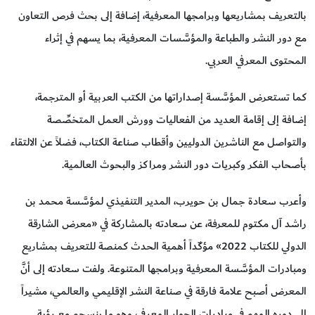
بالتعريف بمشاريعها وبرامجها المعرفية، إضافة إلى بحث فرص التعاون
مع دور النشر والطباعة والمؤسَّسات المعرفية، بما يسهم في إثراء
المحتوى المعرفي العربي.
كما تستعرض المؤسَّسة إصداراتها من الكتب العربية أو المترجمة،
إضافة إلى إقامة العديد من الفعاليات وورش العمل المتخصِّصة
والتواصل مع الناشرين الدوليين وأقطاب صناعة الكتاب، فضلاً عن الالتقاء
بأصحاب الفكر وكبريات دور النشر ومراكز والبحوث العالمية.
وأعرب سعادة جمال بن حويرب، المدير التنفيذي لمؤسَّسة محمد بن
راشد آل مكتوم للمعرفة، عن سعادته بالمشاركة في «معرض الشارقة
الدولي للكتاب 2022» مؤكّداً أهمية الحدث كمنصة للتعريف بمشاريع
ومبادرات المؤسَّسة المعرفية وبرامجها المتنوعة. ولفت سعادته إلى أنَّ
المعرض أصبح علامة فارقة في صناعة النشر الإقليمي والعالمي، مشيراً
إلى دوره المهم في مبادرات الحوار المعرفي، وهو ما ينسجم مع رؤية