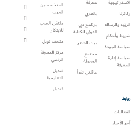
الاستراتيجية
معرفة
المتخصصين
العرب
ركائزنا
بالعربي
ملتقى العرب
الرؤية والرسالة
برنامج دبي
للابتكار
الدولي للكتابة
شروط وأحكام
متحف نوبل
بيت الشعر
سياسة الجودة
مركز المعرفة
مجتمع
سياسة إدارة
الرقمي
المعرفة
المعرفة
قنديل
عائلتي تقرأ‎
التعليمية
قنديل
روابط
الفعاليات
آخر الأخبار