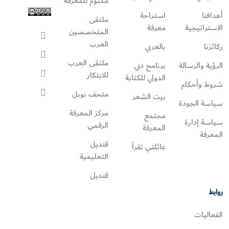
مكتوم للمعرفة
أهدافنا
استراحة
ملتقى
الاستراتيجية
معرفة
المتخصصين
العرب
ركائزنا
بالعربي
ملتقى العرب
الرؤية والرسالة
برنامج دبي
للابتكار
الدولي للكتابة
شروط وأحكام
متحف نوبل
بيت الشعر
سياسة الجودة
مركز المعرفة
مجتمع
سياسة إدارة
الرقمي
المعرفة
المعرفة
قنديل
عائلتي تقرأ‎
التعليمية
قنديل
روابط
الفعاليات