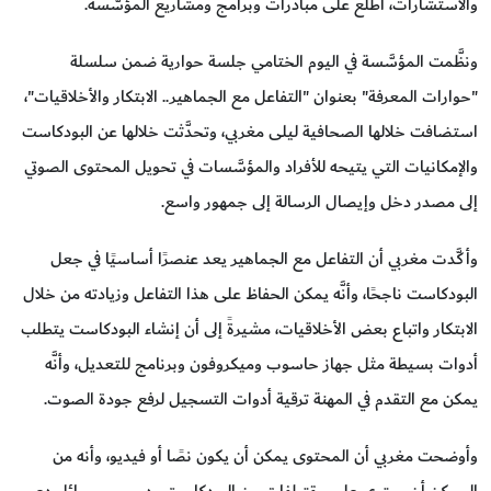
والاستشارات، اطلع على مبادرات وبرامج ومشاريع المؤسَّسة.
ونظَّمت المؤسَّسة في اليوم الختامي جلسة حوارية ضمن سلسلة
"حوارات المعرفة" بعنوان "التفاعل مع الجماهير.. الابتكار والأخلاقيات"،
استضافت خلالها الصحافية ليلى مغربي، وتحدَّثت خلالها عن البودكاست
والإمكانيات التي يتيحه للأفراد والمؤسَّسات في تحويل المحتوى الصوتي
إلى مصدر دخل وإيصال الرسالة إلى جمهور واسع.
وأكَّدت مغربي أن التفاعل مع الجماهير يعد عنصرًا أساسيًا في جعل
البودكاست ناجحًا، وأنَّه يمكن الحفاظ على هذا التفاعل وزيادته من خلال
الابتكار واتباع بعض الأخلاقيات، مشيرةً إلى أن إنشاء البودكاست يتطلب
أدوات بسيطة مثل جهاز حاسوب وميكروفون وبرنامج للتعديل، وأنَّه
يمكن مع التقدم في المهنة ترقية أدوات التسجيل لرفع جودة الصوت.
وأوضحت مغربي أن المحتوى يمكن أن يكون نصًا أو فيديو، وأنه من
الممكن أن يحتوي على مقتطفات من البودكاست ودروس ورسائل دعم