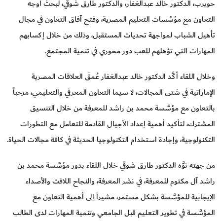
حويرب، الدكتور خالد عبدالغفار، والدكتور طارق شوقي، لبحث أوجه
التعاون مع مؤسَّسات التعليم المصرية، وفتح آفاق التعاون في مجال
تأهيل الشباب لمواجهة تحديات المستقبل، وذلك من خلال إكسابهم
المهارات التي تؤهلهم للعب دور محوري في تنمية المجتمع.
وخلال اللقاء أكَّد الدكتور خالد عبدالغفار عُمقَ العلاقات المصرية
الإماراتية في شتى المجالات، لا سيما التعاون المعرفي والتعليمي، مرحباً
بالتعاون مع مؤسَّسة محمد بن راشد للمعرفة من خلال التنسيق
المشترك، لتأكيد أهمية إعداد الأجيال القادمة للتعامل مع التطورات
التكنولوجية، وإجادة استخدام التكنولوجيا الحديثة في كافة مجالات الحياة.
من جهته نوَّه الدكتور طارق شوقي خلال اللقاء بدور مؤسَّسة محمد بن
راشد آل مكتوم للمعرفة، في نشر المعرفة، والنجاح اللافت والأصداء
الإيجابية للمؤسَّسة بشكل مستمر، مشيراً إلى أهمية التعاون مع
المؤسَّسة في تطوير التعليم قبل الجامعي وتنمية المهارات لدى الطالب