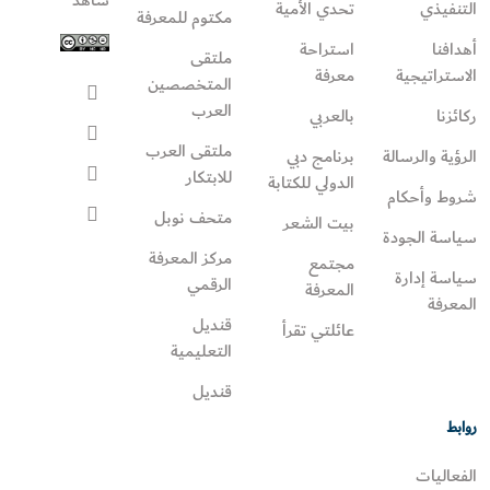
شاهد
التنفيذي
تحدي الأمية
مكتوم للمعرفة
أهدافنا
استراحة
ملتقى
الاستراتيجية
معرفة
المتخصصين
العرب
ركائزنا
بالعربي
ملتقى العرب
الرؤية والرسالة
برنامج دبي
للابتكار
الدولي للكتابة
شروط وأحكام
متحف نوبل
بيت الشعر
سياسة الجودة
مركز المعرفة
مجتمع
سياسة إدارة
الرقمي
المعرفة
المعرفة
قنديل
عائلتي تقرأ‎
التعليمية
قنديل
روابط
الفعاليات