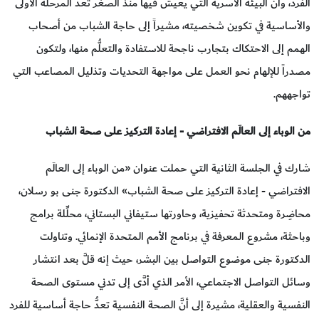
الفرد، وأنَّ البيئة الأسرية التي يعيش فيها منذ الصغر تعدُّ المرحلة الأولى
والأساسية في تكوين شخصيته، مشيراً إلى حاجة الشباب من أصحاب
الهمم إلى الاحتكاك بتجارب ناجحة للاستفادة والتعلُّم منها، ولتكون
مصدراً للإلهام نحو العمل على مواجهة التحديات وتذليل المصاعب التي
تواجههم.
من الوباء إلى العالَم الافتراضي - إعادة التركيز على صحة الشباب
شارك في الجلسة الثانية التي حملت عنوان «من الوباء إلى العالَم
الافتراضي - إعادة التركيز على صحة الشباب» الدكتورة جنى بو رسلان،
محاضِرة ومتحدثة تحفيزية، وحاورتها ستيفاني البستاني، محلِّلة برامج
وباحثة، مشروع المعرفة في برنامج الأمم المتحدة الإنمائي. وتناولت
الدكتورة جنى موضوع التواصل بين البشر، حيث إنه قلَّ بعد انتشار
وسائل التواصل الاجتماعي، الأمر الذي أدَّى إلى تدني مستوى الصحة
النفسية والعقلية، مشيرة إلى أنَّ الصحة النفسية تعدُّ حاجة أساسية للفرد