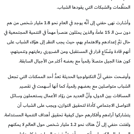
المنظَّمات والشبكات التي يقودها الشباب.
وأشارت نهى حفني إلى أنَّه يوجد في العام نحو 1.8 مليار شخص من هم
دون سن الـ 15 عاماً، والذين يمثلون عنصراً مهماً في التنمية المجتمعية في
حال تمَّ إعدادهم والاهتمام بهم، حيث يجب النظر إلى هؤلاء الشباب على
أنهم قادة وصُنّاع قرار في المستقبل، ومن الضروري رعايتهم وتنميتهم،
كون هذا الجيل متصلاً رقمياً مع بعضه أكثر من الأجيال السابقة.
وأوضحت حنفي أنَّ التكنولوجيا الحديثة تعدُّ أحد الممكنات التي تجعل
الشباب متواصلين مع بعضهم رقمياً، كما أنها أسهمت في تقصير
المسافات بين الدول، وأنَّ العديد من روّاد الأعمال يستعملون وسائل
التواصل الاجتماعي كأداة لتحقيق التوازن، ويجب على الشباب أن
يتشاركوا آراءهم وأفكارهم حول كيفية تحقيق أهداف التنمية المستدامة.
ولفتت حنفي إلى أنَّ هناك نحو 1.2 مليار شخص حول العالم لا يمكنهم