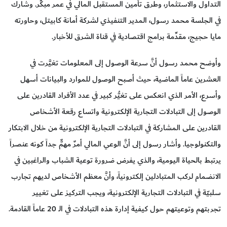
التداول والاستثمار، وطرق تأمين المستقبل المالي في عمر مبكِّر. وشارك
في الجلسة محمد رسول، المدير التنفيذي لشركة أمانة كابيتل، وحاورته
مايا حجيج، مقدِّمة برامج اقتصادية في قناة الشرق للأخبار.
وأوضح محمد رسول أنَّ سرعة الوصول إلى المعلومات تغيَّرت في
العشرين عاماً الماضية، حيث أصبح الوصول للموارد والبيانات أسهل
وأسرع، الأمر الذي انعكس على تغيُّر كبير في عدد الأفراد القادرين على
الوصول إلى التبادلات التجارية الإلكترونية واتساع رقعة الأشخاص
القادرين على المشاركة في التبادلات التجارية الإلكترونية من خلال الابتكار
والتكنولوجيا. وأشار رسول إلى أنَّ الوعي المالي أمرٌ مهمٌّ جداً كونه عنصراً
يرتبط بالحياة اليومية، والذي يفرض ضرورة توعية الشباب والراغبين في
الانضمام لركب المتبادلين إلكترونياً، وأنَّ معظم الأشخاص لديهم تجارب
سلبيّة في التبادلات التجارية الإلكترونية، ويجب التركيز على تغيير
تجربتهم وتوعيتهم حول كيفية إدارة هذه التبادلات في الـ 20 عاماً القادمة.