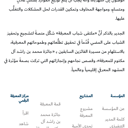
الوصول إلى الكهرباء، وأنه يجب أن يتمَّ توزيع الموارد بشكلٍ عادلٍ
ومتساوٍ، ومواجهة المخاوف وتمكين القدرات لحل المشكلات والتغلُّب
عليها.
الجدير بالذكر أنَّ «ملتقى شباب المعرفة» شكَّل منصةً لتشجيع وتحفيز
الشباب على المضي قُدُماً في تحقيق تطلُّعاتهم وطموحاتهم المعرفية،
بالاستلهام من مسيرة الفائزين السابقين بـ «جائزة محمد بن راشد آل
مكتوم للمعرفة»، وقصص نجاحهم وإنجازاتهم التي تركت بصمةً مؤثرة في
المشهد المعرفي إقليمياً وعالمياً.
المؤسسة
المشاريع
مركز المعرفة
الرقمي
قمة المعرفة
عن المؤسسة
مشروع
اقرأ
جائزة محمد
المعرفة
كلمة المدير
بن راشد آل
شاهد
التنفيذي
تحدي الأمية