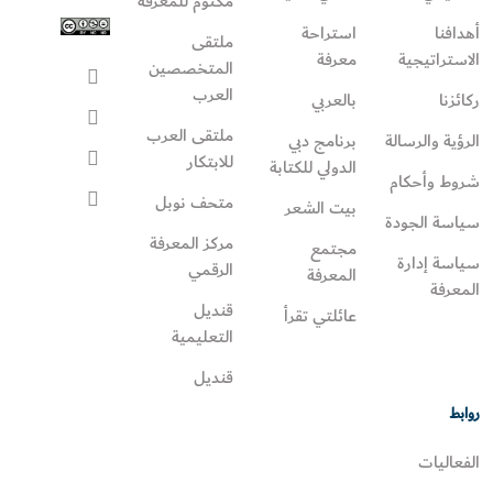
مكتوم للمعرفة
أهدافنا
استراحة
ملتقى
الاستراتيجية
معرفة
المتخصصين
العرب
ركائزنا
بالعربي
ملتقى العرب
الرؤية والرسالة
برنامج دبي
للابتكار
الدولي للكتابة
شروط وأحكام
متحف نوبل
بيت الشعر
سياسة الجودة
مركز المعرفة
مجتمع
سياسة إدارة
الرقمي
المعرفة
المعرفة
قنديل
عائلتي تقرأ‎
التعليمية
قنديل
روابط
الفعاليات