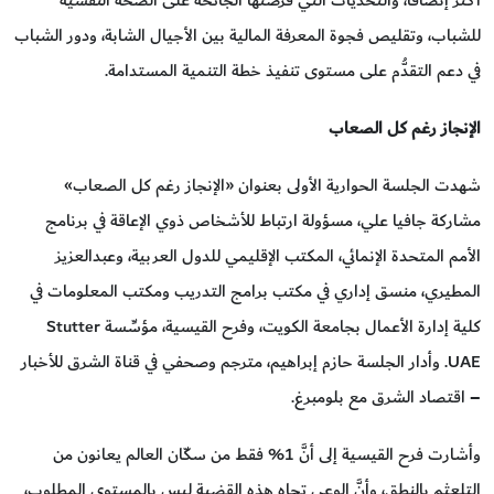
أكثر إنصافاً، والتحديات التي فرضتها الجائحة على الصحة النفسية
للشباب، وتقليص فجوة المعرفة المالية بين الأجيال الشابة، ودور الشباب
في دعم التقدُّم على مستوى تنفيذ خطة التنمية المستدامة.
الإنجاز رغم كل الصعاب
شهدت الجلسة الحوارية الأولى بعنوان «الإنجاز رغم كل الصعاب»
مشاركة جافيا علي، مسؤولة ارتباط للأشخاص ذوي الإعاقة في برنامج
الأمم المتحدة الإنمائي، المكتب الإقليمي للدول العربية، وعبدالعزيز
المطيري، منسق إداري في مكتب برامج التدريب ومكتب المعلومات في
كلية إدارة الأعمال بجامعة الكويت، وفرح القيسية، مؤسِّسة Stutter
UAE. وأدار الجلسة حازم إبراهيم، مترجم وصحفي في قناة الشرق للأخبار
– اقتصاد الشرق مع بلومبرغ.
وأشارت فرح القيسية إلى أنَّ 1% فقط من سكّان العالم يعانون من
التلعثم بالنطق، وأنَّ الوعي تجاه هذه القضية ليس بالمستوى المطلوب،