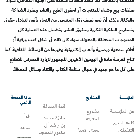
المتصلة بالمعرفة. كما تعقد صفقات ضخمة على أرضية المعرض، سواء
صفقات بيع وشراء للمنتجات أو لحقوق الطبع والنشر وعقود الشراكة
والوكالة. ويُذكَر أنَّ نحو نصف زوّار المعرض من التجار يأتون لتبادل حقوق
وتصاريح الملكية الفكرية وحقوق النشر. وتشمل هذه العملية كل
المنتوجات المتعلقة بالمعرفة، سواء كان ذلك في شكل كتب ورقية أو
أفلام سمعية وبصرية وألعاب إلكترونية وغيرها من الوسائط الثقافية. كما
تتاح الفرصة عادة في اليومين الأخيرين للجمهور لزيارة المعرض للاطلاع
على كل ما هو جديد في مجال صناعة الكتاب واقتناء وسائل المعرفة
.
المؤسسة
المشاريع
مركز المعرفة
الرقمي
قمة المعرفة
عن المؤسسة
مشروع
اقرأ
جائزة محمد
المعرفة
كلمة المدير
بن راشد آل
شاهد
التنفيذي
تحدي الأمية
مكتوم للمعرفة