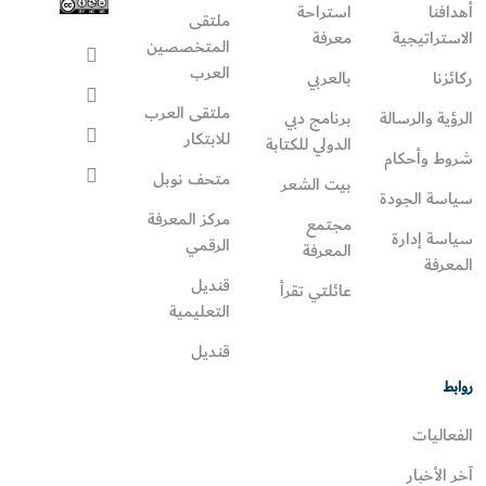
أهدافنا
استراحة
ملتقى
الاستراتيجية
معرفة
المتخصصين
العرب
ركائزنا
بالعربي
ملتقى العرب
الرؤية والرسالة
برنامج دبي
للابتكار
الدولي للكتابة
شروط وأحكام
متحف نوبل
بيت الشعر
سياسة الجودة
مركز المعرفة
مجتمع
سياسة إدارة
الرقمي
المعرفة
المعرفة
قنديل
عائلتي تقرأ‎
التعليمية
قنديل
روابط
الفعاليات
آخر الأخبار