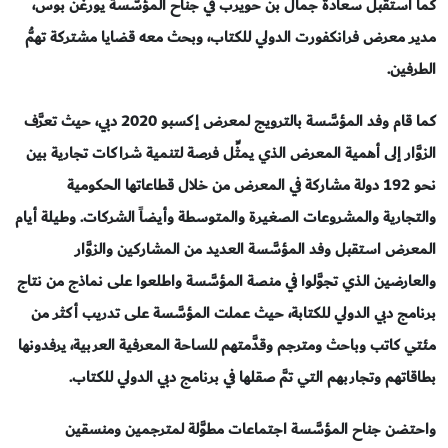
كما استقبل سعادة جمال بن حويرب في جناح المؤسَّسة يورغن بوس،
مدير معرض فرانكفورت الدولي للكتاب، وبحث معه قضايا مشتركة تهمُّ
الطرفين.
كما قام وفد المؤسَّسة بالترويج لمعرض إكسبو 2020 دبي، حيث تعرَّف
الزوَّار إلى أهمية المعرض الذي يمثِّل فرصة لتنمية شراكات تجارية بين
نحو 192 دولة مشاركة في المعرض من خلال قطاعاتها الحكومية
والتجارية والمشروعات الصغيرة والمتوسطة وأيضاً الشركات. وطيلة أيام
المعرض استقبل وفد المؤسَّسة العديد من المشاركين والزوَّار
والعارضين الذي تجوَّلوا في منصة المؤسَّسة واطلعوا على نماذج من نتاج
برنامج دبي الدولي للكتابة، حيث عملت المؤسَّسة على تدريب أكثر من
مئتي كاتب وباحث ومترجم وقدَّمتهم للساحة المعرفية العربية، يرفدونها
بطاقاتهم وتجاربهم التي تمَّ صقلها في برنامج دبي الدولي للكتاب.
واحتضن جناح المؤسَّسة اجتماعات مطوَّلة لمترجمين ومنسقين