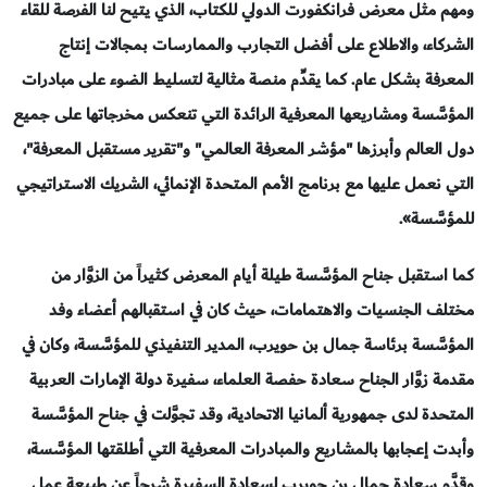
ومهم مثل معرض فرانكفورت الدولي للكتاب، الذي يتيح لنا الفرصة للقاء
الشركاء، والاطلاع على أفضل التجارب والممارسات بمجالات إنتاج
المعرفة بشكل عام. كما يقدِّم منصة مثالية لتسليط الضوء على مبادرات
المؤسَّسة ومشاريعها المعرفية الرائدة التي تنعكس مخرجاتها على جميع
دول العالم وأبرزها "مؤشر المعرفة العالمي" و"تقرير مستقبل المعرفة"،
التي نعمل عليها مع برنامج الأمم المتحدة الإنمائي، الشريك الاستراتيجي
للمؤسَّسة
»
.
كما استقبل جناح المؤسَّسة طيلة أيام المعرض كثيراً من الزوَّار من
مختلف الجنسيات والاهتمامات، حيث كان في استقبالهم أعضاء وفد
المؤسَّسة برئاسة جمال بن حويرب، المدير التنفيذي للمؤسَّسة، وكان في
مقدمة زوَّار الجناح سعادة حفصة العلماء، سفيرة دولة الإمارات العربية
المتحدة لدى جمهورية ألمانيا الاتحادية، وقد تجوَّلت في جناح المؤسَّسة
وأبدت إعجابها بالمشاريع والمبادرات المعرفية التي أطلقتها المؤسَّسة،
وقدَّم سعادة جمال بن حويرب لسعادة السفيرة شرحاً عن طبيعة عمل