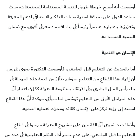
أوضحت أنه أصبح خريطة طريق للتنمية المستدامة للمجتمعات، حيث
يساعد الدول على صياغة استراتيجيات التفكير الاستباقي لدعم المعرفة
وتعزيزها باعتبارها عنصراً رئيساً في بناء اقتصاد معرفي أقوى، مع ضمان
التنمية المستدامة.
الإنسان هو التنمية
أما بالحديث عن التعليم قبل الجامعي، فأوضحت الدكتورة نجوى غريس
أنَّ إفراد هذا القطاع من التعليم بمؤشر يتأتّى من قيمة هذه المرحلة في
بناء رأس المال البشري وفي الارتقاء بمنظومة المعرفة ككل؛ باعتبار أنَّ
هذه المراحل الأولى من التعليم تؤسِّس لما سيأتي، مؤكدة أنَّ هذا القطاع
استند إلى رؤية تركز على الإنسان كقائد ومحرك لعملية التنمية.
وأضافت د. نجوى أنَّ القائمين على مشروع المعرفة حرصوا في قطاع
التعليم ما قبل الجامعي، على عدم حصر أداء النظم التعليمية في عدد من