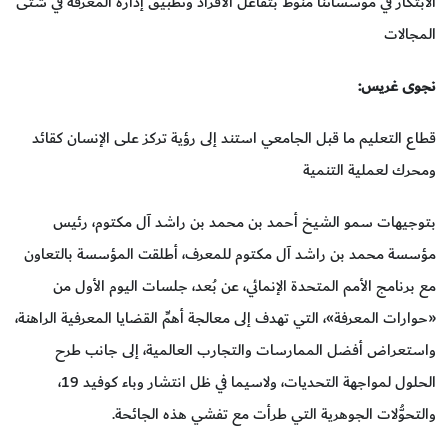
الابتكار في مؤسساتنا منوط بتفاعل الأفراد وتطبيق إدارة المعرفة في شتى
المجالات
نجوى غريس:
قطاع التعليم ما قبل الجامعي استند إلى رؤية تركز على الإنسان كقائد
ومحرك لعملية التنمية
بتوجيهات سمو الشيخ أحمد بن محمد بن راشد آل مكتوم، رئيس
مؤسسة محمد بن راشد آل مكتوم للمعرف، أطلقت المؤسسة بالتعاون
مع برنامج الأمم المتحدة الإنمائي، عن بُعد، جلسات اليوم الأول من
«حوارات المعرفة»، التي تهدف إلى معالجة أهمِّ القضايا المعرفية الراهنة،
واستعراض أفضل الممارسات والتجارب العالمية، إلى جانب طرح
الحلول لمواجهة التحديات، ولاسيما في ظل انتشار وباء كوفيد 19،
والتحوُّلات الجوهرية التي طرأت مع تفشي هذه الجائحة.