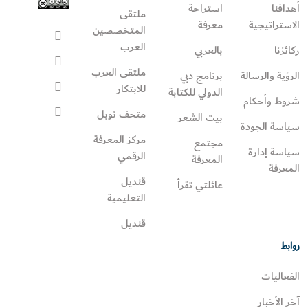
أهدافنا
استراحة
ملتقى
الاستراتيجية
معرفة
المتخصصين
العرب
ركائزنا
بالعربي
ملتقى العرب
الرؤية والرسالة
برنامج دبي
للابتكار
الدولي للكتابة
شروط وأحكام
متحف نوبل
بيت الشعر
سياسة الجودة
مركز المعرفة
مجتمع
سياسة إدارة
الرقمي
المعرفة
المعرفة
قنديل
عائلتي تقرأ‎
التعليمية
قنديل
روابط
الفعاليات
آخر الأخبار