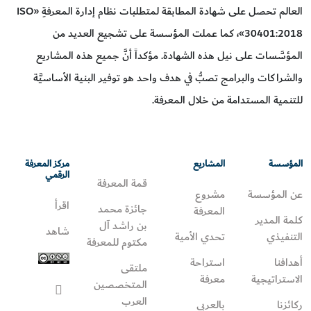
العالم تحصل على شهادة المطابقة لمتطلبات نظام إدارة المعرفةِ «ISO
30401:2018»، كما عملت المؤسسة على تشجيع العديد من
المؤسَّسات على نيل هذه الشهادة. مؤكداً أنَّ جميع هذه المشاريع
والشراكات والبرامج تصبُّ في هدف واحد هو توفير البنية الأساسيَّة
للتنمية المستدامة من خلال المعرفة.
المؤسسة
المشاريع
مركز المعرفة
الرقمي
قمة المعرفة
عن المؤسسة
مشروع
اقرأ
جائزة محمد
المعرفة
كلمة المدير
بن راشد آل
شاهد
التنفيذي
تحدي الأمية
مكتوم للمعرفة
أهدافنا
استراحة
ملتقى
الاستراتيجية
معرفة
المتخصصين
العرب
ركائزنا
بالعربي