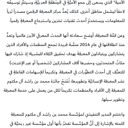
الأمية" الذي يسعى إلى محوِ الأميَّةِ في المِنْطَقَةِ العربيَّةِ، وسيتمُّ توسيعُه
لاحقاً ليشمل مناطقَ أخرى. كذلك يُعدُّ مركز المعرفة الرقميّ مصدراً ثرياً
للمعلومات، ويستخدمُ أحدث تقنيات تخزين واسترجاع المعرفةِ رقمياً.
وعن قمَّة المعرفة، أوضح سعادته أنها الحدث المعرفي الأبرز عالمياً وتعدُّ
منذ انطلاقتها في عام 2014 منصَّة فريدة تجمع المنظمات والأفراد الذين
يتشاركون ويتبادلون المعرفةَ بهدف تحقيق الرّفاه للبشرية؛ إذ شارك فيها
مئاتُ المتحدثين، وحضرها آلاف المشاركينَ (شخصياً أو عبر الإنترنت)
للتعرُّف إلى أحدث التطوُّرات في المعرفة. وتكريماً للإسهامات الفاعلةِ في
نشر المعرفة الإنسانيَّة وتطويرها، تُمْنَحُ جائزة محمد بن راشد آل مكتوم
للمعرفة إلى الأفراد والمنظمات، تكريماً لكل من يعمل على خدمة المعرفة
وتطوير سبلها.
واختتم المدير التنفيذي لمؤسَّسة محمد بن راشد آل مكتوم للمعرفة
كلمته بالإشارة إلى أنَّ المؤسَّسة تفخرُ بأنها أول مؤسَّسة غير ربحيَّة في