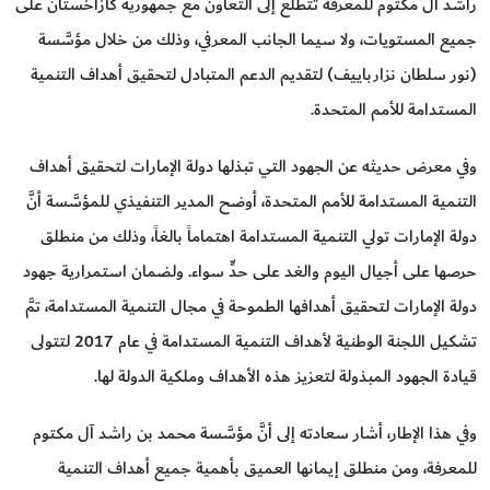
راشد آل مكتوم للمعرفة تتطلع إلى التعاون مع جمهورية كازاخستان على
جميع المستويات، ولا سيما الجانب المعرفي، وذلك من خلال مؤسَّسة
(نور سلطان نزارباييف) لتقديم الدعم المتبادل لتحقيق أهداف التنمية
المستدامة للأمم المتحدة.
وفي معرض حديثه عن الجهود التي تبذلها دولة الإمارات لتحقيق أهداف
التنمية المستدامة للأمم المتحدة، أوضح المدير التنفيذي للمؤسَّسة أنَّ
دولة الإمارات تولي التنمية المستدامة اهتماماً بالغاً، وذلك من منطلق
حرصها على أجيال اليوم والغد على حدٍّ سواء. ولضمان استمرارية جهود
دولة الإمارات لتحقيق أهدافها الطموحة في مجال التنمية المستدامة، تمَّ
تشكيل اللجنة الوطنية لأهداف التنمية المستدامة في عام 2017 لتتولى
قيادة الجهود المبذولة لتعزيز هذه الأهداف وملكية الدولة لها.
وفي هذا الإطار، أشار سعادته إلى أنَّ مؤسَّسة محمد بن راشد آل مكتوم
للمعرفة، ومن منطلق إيمانها العميق بأهمية جميع أهداف التنمية