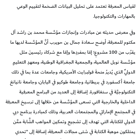
لقياس المعرفة تعتمد على تحليل البيانات الضخمة لتقييم الوعي
بالمهارات والتكنولوجيا.
وفي معرض حديثه عن مبادرات وإنجازات مؤسَّسة محمد بن راشد آل
مكتوم للمعرفة، أوضح سعادة جمال بن حويرب أنَّ المؤسَّسة لديها ما
يقرُب من 100 مشروعٍ؛ إمّا بمفردِها وإمّا مع شركاءَ رئيسينَ مثل
مؤسَّسة نوبل العالمية، والجمعية الجغرافية الوطنية، ومعهدِ التعليمِ
الدوليِّ الذي يُديرُ منحةَ فولبرايت الأمريكية، وجامعات عدة بما في ذلك
جامعة أكسفورد في بريطانيا، وجامعة طوكيو في اليابان، وجامعة نانيانغ
التكنولوجيَّة في سنغافورة. إضافة إلى العديد من البرامج المعرفية
الداخلية والخارجية التي تسعى المؤسَّسة من خلالها إلى ترسيخ المعرفة
في المجتمع الإماراتي والمجتمعات العربية، وذلك كمبادرة برنامج دبي
الدولي للكتابة، التي تهدف إلى تشجيع وتمكين المواهب الشَّابة ممَّن
يمتلكون موهبة الكتابة في شتى مجالات المعرفة، إضافة إلى "تحدي