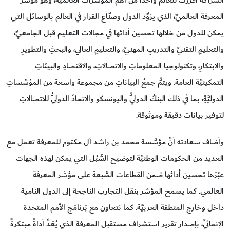
الشراكة أفرزت للعالم واحداً من أهم المؤشرات العالمية، وهو مؤشر
المعرفة العالميِّ، الذي يزوِّد الدول وصنّاع القرار في العالم بالوسائل التي
يمكن للدول من خلالها تحسين أدائها في مجالات التعليم قبل الجامعيِّ،
والتعليمِ التقنيِّ والتدريبِ المهنيِّ، والتعليمِ العالي، والبحثِ والتطويرِ
والابتكارِ، وتكنولوجيا المعلوماتِ والاتصالاتِ، والاقتصادِ والبيئاتِ
التمكينيَّة العامة. ويتمُّ جمعُ البياناتِ من مجموعةٍ واسعةٍ من المؤسَّساتِ
الدوليَّةِ، بما في ذلك البنكُ الدوليُّ واليونسكو والاتحادُ الدوليُّ للاتصالاتِ
لتوفير بيانات دقيقة وموثوقة.
وأضاف سعادته أنَّ مؤسَّسة محمد بن راشد آل مكتوم للمعرفة تعمل مع
العديد من الحكومات الوطنيَّة لتوضيح السُّبُل التي يمكن لهذه الجهات
عَبْرَها تحسين أدائها ضمن القطاعات السَّبعة على مؤشر المعرفة
العالمي. كما يسمح المؤشر بنقل التجارب الناجحة إلى الدول النامية
داخل وخارج المنطقة العربيَّة. كما نتعاون مع بَرنامَج الأمم المتحدة
الإنمائيِّ، بإصدار تقرير استشراف مستقبل المعرفة الذي يُعَدُّ أداةً مبتكرةً