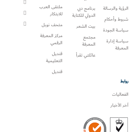
ملتقى العرب
الرؤية والرسالة
برنامج دبي
للابتكار
الدولي للكتابة
شروط وأحكام
متحف نوبل
بيت الشعر
سياسة الجودة
مركز المعرفة
مجتمع
سياسة إدارة
الرقمي
المعرفة
المعرفة
قنديل
عائلتي تقرأ‎
التعليمية
قنديل
روابط
الفعاليات
آخر الأخبار