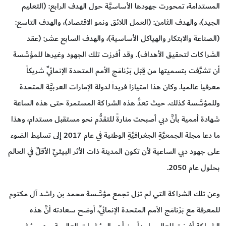
المستدامة، تمحورت جهودها الأساسيَّة حول الهدف الرابع: (التعليم
الجيد)، والهدف الثامن: (العمل اللائق ونمو الاقتصاد)، والهدف التاسع:
(الصناعة والابتكار والهياكل الأساسية)، والهدف السابع عشر: (عقد
الشراكات لتحقيق الأهداف). وقد أفرزت تلك الجهود وغيرها للمؤسَّسة
أن تشرَّفت بتسميتها من قِبَل بَرْنامَج الأمم المتحدة الإنمائيِّ شريكاً
معرفياً عالمياً. وكان هذا امتيازاً فريداً لدولة الإمارات العربيَّة المتحدة
وللمؤسَّسة كذلك. حيث تعدُّ هذه الشراكة المستمرة حتى هذه الساعة
شهادة أممية بأنَّ دبي أصبحت منارةً للتقدُّم نحو مستقبل مستدام، وهذا
ما دعا مجلة الجمعيَّةِ الجغرافيَّةِ الوطنية في عام 2017 إلى تسليط الضوء
على جهود دبي الساعية لأن تكون المدينة ذات الأثر البيئيِّ الأقلِّ في العالم
بحلول عام 2050.
وعن تلك الشراكة التي لم تزل تجمع مؤسَّسة محمد بن راشد آل مكتوم
للمعرفة مع بَرْنامَج الأمم المتحدة الإنمائيِّ، أوضح سعادته أنَّ هذه