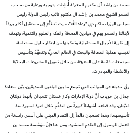
محمد بن راشد آل مكتوم للمعرفة أُنشِئَت بتوجيه ورعاية من صاحب
السمو الشيخ محمد بن راشد آل مكتوم نائب رئيس الدولة رئيس
مجلس الوزراء حاكم دبي "رعاه الله"، حيث تتطلَّع إلى مستقبل أكثر بريقاً
لأبنائنا والسمو بهم في ميادين المعرفة والفكر والعلوم والتنمية، وتهدف
إلى تقوية الأجيال المستقبليَّة وتمكينها من ابتكار حلول مستدامة،
لتيسير عملية المعرفة والبحث في العالم العربيِّ، وتتعهَّدُ بتأسيس
مجتمعات قائمة على المعرفة، من خلال تمويل المشروعات البحثيَّة
والأنشطة والمبادرات.
وفي حديثه عن الجوانب التي تجمع ما بين البلدين الصديقين، بيَّن سعادة
جمال بن حويرب أنَّ دولة الإمارات وكازاخستان تتميزان بأنهما دولتان
فتيَّتان، وقد قطعتا أشواطاً كبيرةً من التقدُّمِ خلال فترة قصيرة منذ
تأسيسهما؛ وهما تسعيان دائماً إلى التقدم المبني على أسس راسخة من
العمل للوصول إلى التقدم المنشود. ومن هنا فإنَّ مؤسَّسة محمد بن