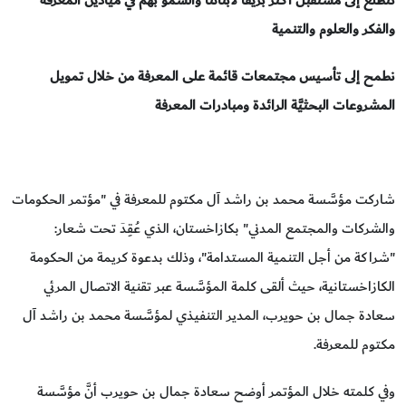
نتطلَّع إلى مستقبل أكثر بريقاً لأبنائنا
والسمو بهم في ميادين المعرفة
والفكر والعلوم والتنمية
نطمح إلى تأسيس مجتمعات قائمة على المعرفة من خلال تمويل
المشروعات البحثيَّة الرائدة ومبادرات المعرفة
شاركت مؤسَّسة محمد بن راشد آل مكتوم للمعرفة في "مؤتمر الحكومات
والشركات والمجتمع المدني" بكازاخستان، الذي عُقِدَ تحت شعار:
"شراكة من أجل التنمية المستدامة"، وذلك بدعوة كريمة من الحكومة
الكازاخستانية، حيث ألقى كلمة المؤسَّسة عبر تقنية الاتصال المرئي
سعادة جمال بن حويرب، المدير التنفيذي لمؤسَّسة محمد بن راشد آل
مكتوم للمعرفة.
وفي كلمته خلال المؤتمر أوضح سعادة جمال بن حويرب أنَّ مؤسَّسة