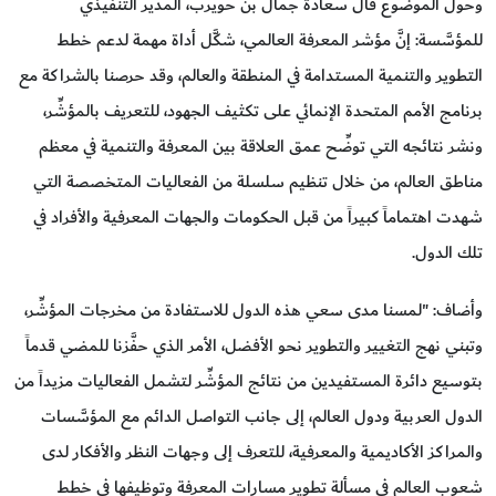
وحول الموضوع قال سعادة جمال بن حويرب، المدير التنفيذي
للمؤسَّسة: إنَّ مؤشر المعرفة العالمي، شكَّل أداة مهمة لدعم خطط
التطوير والتنمية المستدامة في المنطقة والعالم، وقد حرصنا بالشراكة مع
برنامج الأمم المتحدة الإنمائي على تكثيف الجهود، للتعريف بالمؤشِّر،
ونشر نتائجه التي توضِّح عمق العلاقة بين المعرفة والتنمية في معظم
مناطق العالم، من خلال تنظيم سلسلة من الفعاليات المتخصصة التي
شهدت اهتماماً كبيراً من قبل الحكومات والجهات المعرفية والأفراد في
تلك الدول.
وأضاف: "لمسنا مدى سعي هذه الدول للاستفادة من مخرجات المؤشِّر،
وتبني نهج التغيير والتطوير نحو الأفضل، الأمر الذي حفَّزنا للمضي قدماً
بتوسيع دائرة المستفيدين من نتائج المؤشِّر لتشمل الفعاليات مزيداً من
الدول العربية ودول العالم، إلى جانب التواصل الدائم مع المؤسَّسات
والمراكز الأكاديمية والمعرفية، للتعرف إلى وجهات النظر والأفكار لدى
شعوب العالم في مسألة تطوير مسارات المعرفة وتوظيفها في خطط