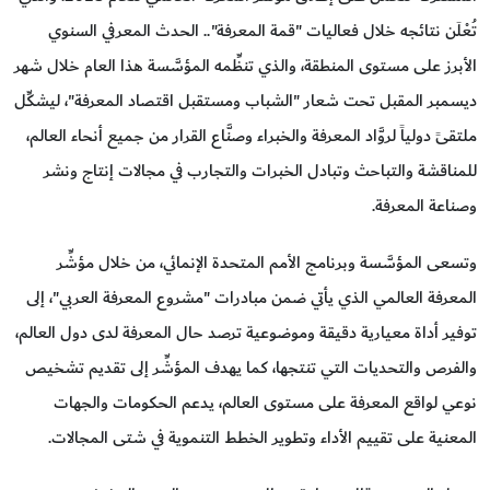
تُعْلَن نتائجه خلال فعاليات "قمة المعرفة".. الحدث المعرفي السنوي
الأبرز على مستوى المنطقة، والذي تنظِّمه المؤسَّسة هذا العام خلال شهر
ديسمبر المقبل تحت شعار "الشباب ومستقبل اقتصاد المعرفة"، ليشكِّل
ملتقىً دولياً لروَّاد المعرفة والخبراء وصنَّاع القرار من جميع أنحاء العالم،
للمناقشة والتباحث وتبادل الخبرات والتجارب في مجالات إنتاج ونشر
وصناعة المعرفة.
وتسعى المؤسَّسة وبرنامج الأمم المتحدة الإنمائي، من خلال مؤشِّر
المعرفة العالمي الذي يأتي ضمن مبادرات "مشروع المعرفة العربي"، إلى
توفير أداة معيارية دقيقة وموضوعية ترصد حال المعرفة لدى دول العالم،
والفرص والتحديات التي تنتجها، كما يهدف المؤشِّر إلى تقديم تشخيص
نوعي لواقع المعرفة على مستوى العالم، يدعم الحكومات والجهات
المعنية على تقييم الأداء وتطوير الخطط التنموية في شتى المجالات.