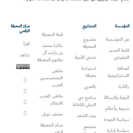
المؤسسة
المشاريع
مركز المعرفة
الرقمي
قمة المعرفة
عن المؤسسة
مشروع
اقرأ
جائزة محمد
المعرفة
كلمة المدير
بن راشد آل
شاهد
التنفيذي
تحدي الأمية
مكتوم للمعرفة
أهدافنا
استراحة
ملتقى
الاستراتيجية
معرفة
المتخصصين
العرب
ركائزنا
بالعربي
ملتقى العرب
الرؤية والرسالة
برنامج دبي
للابتكار
الدولي للكتابة
شروط وأحكام
متحف نوبل
بيت الشعر
سياسة الجودة
مركز المعرفة
مجتمع
سياسة إدارة
الرقمي