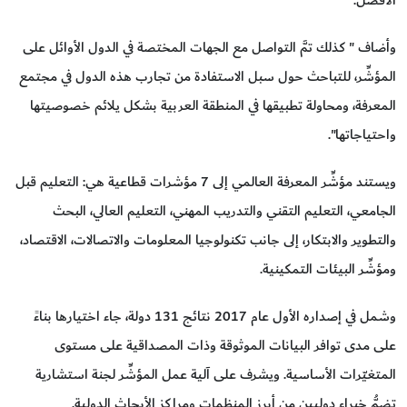
الأفضل.
وأضاف " كذلك تمَّ التواصل مع الجهات المختصة في الدول الأوائل على
المؤشِّر، للتباحث حول سبل الاستفادة من تجارب هذه الدول في مجتمع
المعرفة، ومحاولة تطبيقها في المنطقة العربية بشكل يلائم خصوصيتها
واحتياجاتها".
ويستند مؤشِّر المعرفة العالمي إلى 7 مؤشرات قطاعية هي: التعليم قبل
الجامعي، التعليم التقني والتدريب المهني، التعليم العالي، البحث
والتطوير والابتكار، إلى جانب تكنولوجيا المعلومات والاتصالات، الاقتصاد،
ومؤشِّر البيئات التمكينية.
وشمل في إصداره الأول عام 2017 نتائج 131 دولة، جاء اختيارها بناءً
على مدى توافر البيانات الموثوقة وذات المصداقية على مستوى
المتغيّرات الأساسية. ويشرف على آلية عمل المؤشِّر لجنة استشارية
تضمُّ خبراء دوليين من أبرز المنظمات ومراكز الأبحاث الدولية.