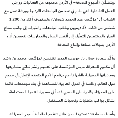
ويتضمَّن «أسبوع المعرفة» في الأردن مجموعة من الفعاليات وورش
العمل التفاعلية التي تقام في عدد من الجامعات الأردنية وورشة عمل مع
الشباب في "مؤسَّسة عبد الحميد شومان"، وتستهدف أكثر من 1,200
شخص من فئات الأكاديميين وطلاب الجامعات والخبراء، إلى جانب صنّاع
القرار والمختصين للتعرُّف إلى أفضل السبل والممارسات لتحسين أداء
الأردن بمجالات صناعة وإنتاج المعرفة.
وأكَّد سعادة جمال بن حويرب، المدير التنفيذي لمؤسَّسة محمد بن راشد
آل مكتوم للمعرفة، حرص المؤسَّسة، على تعميم ونشر نتائج مشاريعها
ومبادراتها المعرفية بالشراكة مع برنامج الأمم المتحدة الإنمائي في جميع
دول العالم، وخاصة في الدول العربية، للمساهمة في بناء مجتمعات قائمة
على المعرفة، وقادرة على المضي قدماً في مسيرة التنمية المستدامة،
بشكل يواكب متطلبات وتحديات المستقبل.
وأضاف سعادته: "نستهدف من خلال تنظيم فعالية «أسبوع المعرفة»،