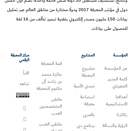
ونتائج، تستشرف مستقبل 20 دولة ضمن قائمة واحدة، تضم أول خمس
دول في مؤشر المعرفة 2017 ودولًا مختارة من مناطق العالم عبر تحليل
بيانات 150 مليون مصدر إلكتروني بتقنية ترميز تتألف من 16 لغة
للحصول على بيانات.
المؤسسة
المشاريع
مركز المعرفة
الرقمي
قمة المعرفة
عن المؤسسة
مشروع
اقرأ
جائزة محمد
المعرفة
كلمة المدير
بن راشد آل
شاهد
التنفيذي
تحدي الأمية
مكتوم للمعرفة
أهدافنا
استراحة
ملتقى
الاستراتيجية
معرفة
المتخصصين
العرب
ركائزنا
بالعربي
ملتقى العرب
الرؤية والرسالة
برنامج دبي