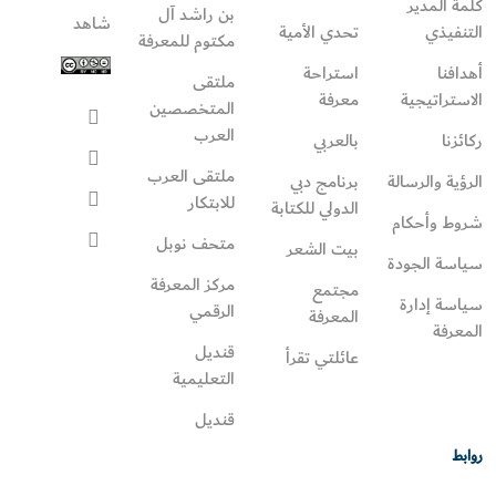
كلمة المدير
بن راشد آل
شاهد
التنفيذي
تحدي الأمية
مكتوم للمعرفة
أهدافنا
استراحة
ملتقى
الاستراتيجية
معرفة
المتخصصين
العرب
ركائزنا
بالعربي
ملتقى العرب
الرؤية والرسالة
برنامج دبي
للابتكار
الدولي للكتابة
شروط وأحكام
متحف نوبل
بيت الشعر
سياسة الجودة
مركز المعرفة
مجتمع
سياسة إدارة
الرقمي
المعرفة
المعرفة
قنديل
عائلتي تقرأ‎
التعليمية
قنديل
روابط