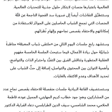
العالمية باعتبارها منصاتٍ لابتكار حلول جذرية للتحديات العالمية.
وستتطرَّق النقاشات أيضاً إلى ضرورة سد الفجوة الناجمة عن قلّة
المنصات التي تجمع الشباب الحاصلين على الجوائز للاستفادة من
إمكاناتهم والاحتفاء بقصص نجاحهم وإلهام نُظرائهم.
وستشهد رابع جلسات اليوم الثاني من «ملتقى شباب المعرفة» مناظرةً
شبابيَّة حول ريادة الأعمال، فيما ستبحث الجلسة الخامسة مفهوم
العقلية المتطورة وتناقش الفرق بين التفرُّد واحترام الذات والتواضع،
وأهمية التوازن بين المحتوى والتواصل، إضافة إلى حثِّ الشباب على
تحديد الأهداف وعدم الاكتفاء بالغايات.
وستستضيف القاعة الريادية جلسات منفصلة للاحتفاء بقصص نجاح عدد
من المشاركين، وهم: جود خطاب، كريم المهايني، الجميل عوده، فاطمة
الحلامي، محمد الشامسي، سيف الدين الطرابلسي، دعاء الفراية، الدكتور