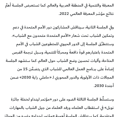
المعرفة والتنمية في المنطقة العربية والعالم. كما تستعرض الجلسة أهمَّ
نتائج مؤشر المعرفة العالمي 2022.
وفي الجلسة الثانية، سيناقش المشاركون دور الأمم المتحدة في دعم
وتمكين الشباب تحت شعار «الأمم المتحدة: متحدون مع الشباب».
وستتطرَّق الجلسة إلى الدور الحيوي للمتطوعين الشباب في الأمم
المتحدة باعتبارهم قوةً دافعةً ومحركاً للتنمية، وسبل ترجمة الفرص
المتاحة، وآليات تحسين وضع الشباب حول العالم. كما ستشهد الجلسة
إضاءةً على برنامج العمل العالمي للشباب الذي يتضمَّن 15 من
المجالات ذات الأولوية، والدور المحوري لـ «حاملي راية 2030» ضمن
أجندة 2030.
وستسلِّط الجلسة الثالثة الضوء على دور «مؤتمر لينداو لحَمَلة جائزة
نوبل» في استقطاب العلماء، ورفد العلماء من جيل الشباب بالمهارات
المتقدمة. كما ستناقش الجلسة أهمية «مؤتمر لينداو» وغيره من الجوائز