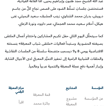
عبد الله الشيخ، مجد طنبوز، وإبراهيم يحيى. أمّا القاعة القيادية،
فستحتضن جلساتٍ تسلِّط الضوء على قصص نجاح كلٍّ من جاسم
درويش، بدران محمد الشناوي، زينب المشرف، سعيد الرميثي، غنى
هيكل، أحلام سعيد، محمد العجماني، عمر داوود، ونورة الزعابي.
كما سيتخلَّل اليوم الثاني حفل تكريم المشاركين واختتام أعمال الملتقى
بصيغته الحضورية. وستبدأ فعاليات «ملتقى شباب المعرفة» بنسخته
الافتراضية يومي 8 و9 ديسمبر، متضمنةً سلسلةً من الجلسات النقاشية
والحلقات الشبابية الرامية إلى تحفيز التميُّز المعرفي لدى الأجيال الشابة،
وإبراز أهمية دفع عجلة المعرفة والتنمية عربياً وعالمياً.
المؤسسة
المشاريع
مركز المعرفة
الرقمي
قمة المعرفة
عن المؤسسة
مشروع
اقرأ
جائزة محمد
المعرفة