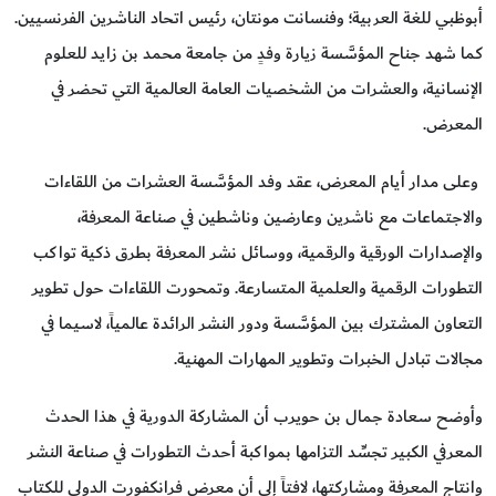
أبوظبي للغة العربية؛ وفنسانت مونتان، رئيس اتحاد الناشرين الفرنسيين.
كما شهد جناح المؤسَّسة زيارة وفدٍ من جامعة محمد بن زايد للعلوم
الإنسانية، والعشرات من الشخصيات العامة العالمية التي تحضر في
المعرض.
وعلى مدار أيام المعرض، عقد وفد المؤسَّسة العشرات من اللقاءات
والاجتماعات مع ناشرين وعارضين وناشطين في صناعة المعرفة،
والإصدارات الورقية والرقمية، ووسائل نشر المعرفة بطرق ذكية تواكب
التطورات الرقمية والعلمية المتسارعة. وتمحورت اللقاءات حول تطوير
التعاون المشترك بين المؤسَّسة ودور النشر الرائدة عالمياً، لاسيما في
مجالات تبادل الخبرات وتطوير المهارات المهنية.
وأوضح سعادة جمال بن حويرب أن المشاركة الدورية في هذا الحدث
المعرفي الكبير تجسِّد التزامها بمواكبة أحدث التطورات في صناعة النشر
وانتاج المعرفة ومشاركتها، لافتاً إلى أن معرض فرانكفورت الدولي للكتاب