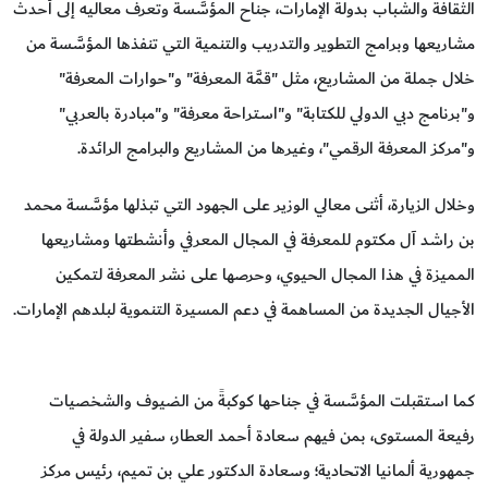
الثقافة والشباب بدولة الإمارات، جناح المؤسَّسة وتعرف معاليه إلى أحدث
مشاريعها وبرامج التطوير والتدريب والتنمية التي تنفذها المؤسَّسة من
خلال جملة من المشاريع، مثل "قمَّة المعرفة" و"حوارات المعرفة"
و"برنامج دبي الدولي للكتابة" و"استراحة معرفة" و"مبادرة بالعربي"
و"مركز المعرفة الرقمي"، وغيرها من المشاريع والبرامج الرائدة.
وخلال الزيارة، أثنى معالي الوزير على الجهود التي تبذلها مؤسَّسة محمد
بن راشد آل مكتوم للمعرفة في المجال المعرفي وأنشطتها ومشاريعها
المميزة في هذا المجال الحيوي، وحرصها على نشر المعرفة لتمكين
الأجيال الجديدة من المساهمة في دعم المسيرة التنموية لبلدهم الإمارات.
كما استقبلت المؤسَّسة في جناحها كوكبةً من الضيوف والشخصيات
رفيعة المستوى، بمن فيهم سعادة أحمد العطار، سفير الدولة في
جمهورية ألمانيا الاتحادية؛ وسعادة الدكتور علي بن تميم، رئيس مركز