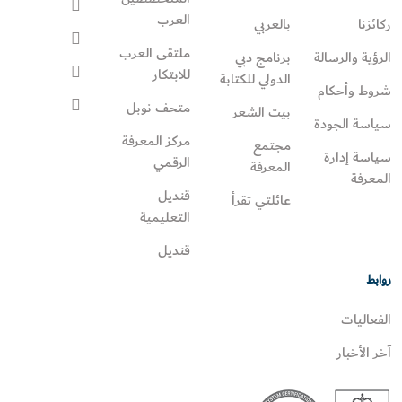
العرب
ركائزنا
بالعربي
ملتقى العرب
الرؤية والرسالة
برنامج دبي
للابتكار
الدولي للكتابة
شروط وأحكام
متحف نوبل
بيت الشعر
سياسة الجودة
مركز المعرفة
مجتمع
سياسة إدارة
الرقمي
المعرفة
المعرفة
قنديل
عائلتي تقرأ‎
التعليمية
قنديل
روابط
الفعاليات
آخر الأخبار