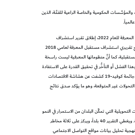
المؤسَّسات الحكومية والخاصة الراعية للقمَّة، الذين
لمياً.
من جهته قال الأستاذ خالد عبد الشافي: "ستشهد قمَّة المعرفة للعام 2022، إطلاق تقرير استشراف
مستقبل المعرفة بنسخته الثالثة، حيث أوضحت نتائج تقريري استشراف مستقبل المعرفة لعامي 2018
لمستقبلية، كما أنَّ منظوماتها المعرفية ليست راسخة
ا الفشل أو التأخُّر في تحقيق القدرة على الاستفادة
المطلقة هو فرص ضائعة على هذه البلدان. خاصة أن جائحة كوفيد-19 كشفت عن هشاشة الاقتصادات
التحولات غير المتوقعة، وهو ما يؤكد صدق نتائج
ت التحويلية التي تمكِّن البلدان من الاستمرار في النمو
في مواجهة الصدمات، والحفاظ على مكتسبات التنمية. ويغطي التقرير 40 بلداً، ويركز على ثلاثة مخاطر
منهجية تحليل بيانات مواقع التواصل الاجتماعي