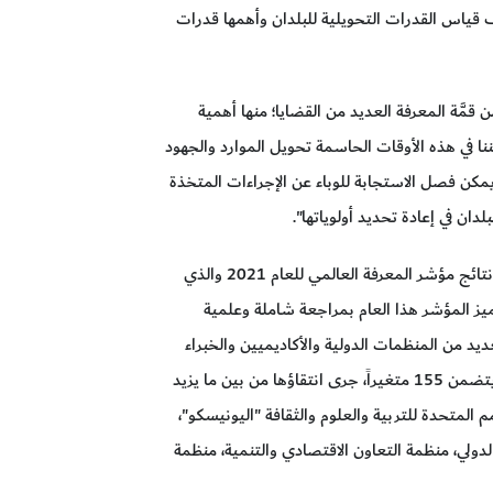
دف قياس القدرات التحويلية للبلدان وأهمها قدرات
قمَّة المعرفة العديد من القضايا؛ منها أهمية
نا في هذه الأوقات الحاسمة تحويل الموارد والجهود
مكن فصل الاستجابة للوباء عن الإجراءات المتخذة
ان في إعادة تحديد أولوياتها".
وأكد أنَّ قمَّة المعرفة ستكون منصة عالمية لمناقشة نتائج مؤشر المعرفة العالمي للعام 2021 والذي
دولة عربية، حيث يتميز المؤشر هذا العام بمراجعة شاملة وعلمية
د من المنظمات الدولية والأكاديميين والخبراء
العالميين. مشيراً إلى أن مؤشر المعرفة للعام 2021 يتضمن 155 متغيراً، جرى انتقاؤها من بين ما يزيد
لأمم المتحدة للتربية والعلوم والثقافة "اليونيسكو"،
 الدولي، منظمة التعاون الاقتصادي والتنمية، منظمة