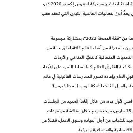
قيادتنا الرشيدة بتنفيذها، وما نتج عنها من تنظيم دورة استثنائية غير مسبوقة لمعرض إكسبو 2020 دبي،
 يعدُّ أبرز الفعاليات العالمية الكبرى التي تعقد عقب
وأضاف سعادته: "نعلن اليوم عن انطلاق الدورة السابعة من "قمَّة المعرفة 2022"، بمشاركة مجموعة
عنيين بالمعرفة من أنحاء العالم كافة، لخلق حالة من
التحديات المتعاقبة كالتغيُّر المناخي والأزمات
مكافحة الفقر في العالم. كما نسلط الضوء على الأبعاد
1، وكذلك المشهد القانوني العام وإعادة تصور الممارسات القانونية في عالم
أزمة، والجيل الثالث لشبكة الويب (الميتا فيرس)".
راضي لأول مرة، من خلال إقامة العديد من الجلسات
وبثها عبر الموقع الإلكتروني خلال الفترة من 16 وحتى 18 مارس، حيث سيتم خلالها مناقشة موضوعات
لجيد للشباب من أجل القيادة وسوق العمل، فضلاً عن
اقتصادية والاجتماعية والبيئية.