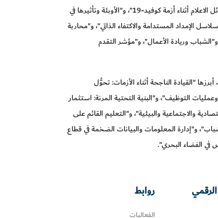
الثالث لشبكة الويب: الميتا فيرس"، و"دور وتأثير وسائل الاعلام أثناء أزمة كوفيد-19"، و"الأوبئة وتأثيرها في
سلاسل الإمداد المستدامة والاكتفاء الذاتي"، و"محاربة
 و"الشباب وريادة الأعمال"، و"مؤشر التقدم
ها "القيادة الناجحة أثناء الأزمات: تحوُّل
وعمليات التوظيف"، و"البنية التحتية المرنة: استثمار
صادية والاجتماعية والبيئية"، و"التعليم القائم على
باب"، و"إدارة المعلومات والبيانات الضخمة في قطاع
 في الفضاء البحري".
الرقمي
روابط
الفعاليات