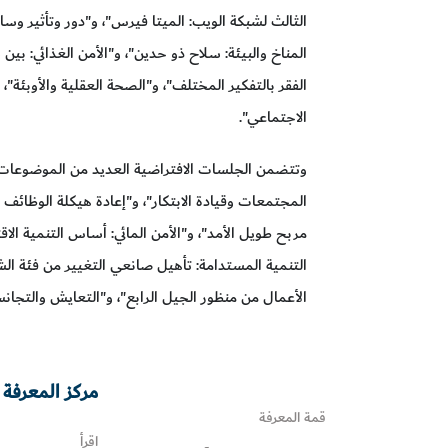
المناخ والبيئة: سلاح ذو حدين"، و"الأمن الغذائي: بين 
الفقر بالتفكير المختلف"، و"الصحة العقلية والأوبئة"،
الاجتماعي".
وتتضمن الجلسات الافتراضية العديد من الموضوعات أبرز
المجتمعات وقيادة الابتكار"، و"إعادة هيكلة الوظائف 
مربح طويل الأمد"، و"الأمن المائي: أساس التنمية الاقت
التنمية المستدامة: تأهيل صانعي التغيير من فئة الش
الأعمال من منظور الجيل الرابع"، و"التعايش والتجانس
مركز المعرفة 
قمة المعرفة
اقرأ