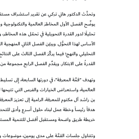
وتحدَّث الدكتور هاني تركي عن تقرير استشراف مستق
يوضِّح الفصل الأول المخاطرَ العالمية والتكنولوجية وا
تحليلًا لدور القدرة التحويلية في تحمّل هذه المخاطر، 
الأساس لهذا التحوُّل. ويبيّن الفصل الثاني المنهجية ال
التحليلي والنهج؛ فيما يركِّز الفصل الثالث على الن
القدرةُ على الابتكار. ويقدِّم الفصل الرابع مجموعة م
وتهدف "قمَّة المعرفة"، في دورتها السابعة، إِلى تسلي
العالمية، واستعراض الخيارات والفرص التي تتيحها ل
بن راشد آل مكتوم للمعرفة، الرامية إلى تعزيز المعرفة
هدفاً رئيساً وخطة عمل لبناء حلول أسرع وأدق للتحديا
خريطة طريق واضحة ومستقبل أفضل للتنمية المستد
وتتناول جلسات القمَّة على مدى يومين، موضوعات وا