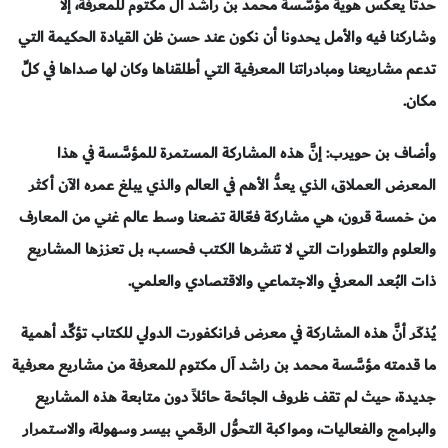
حدثاً يعكس هوية مؤسَّسة محمد بن راشد آل مكتوم للمعرفة، إلا
وشاركنا فيه والأمل يحدونا أن نكون عند حسن ظن القيادة الحكيمة التي
تدعم مشاريعنا ومبادراتنا المعرفية التي أطلقناها وكان لها صداها في كلِّ
مكان.
وأضاف بن حويرب: إنَّ هذه المشاركة المستمرة للمؤسَّسة في هذا
المعرض العملاق، الذي يعدُّ الأهم في العالم والذي يبلغ عمره الآن أكثر
من خمسة قرون، هي مشاركة فعّالة تضعنا وسط عالم غني من المعارف
والعلوم والتطورات التي لا تنشرها الكتب فحسب، بل تعززها المشاريع
ذات البُعد المعرفي والاجتماعي والاقتصادي والعلمي.
يُذكَر أنَّ هذه المشاركة في معرض فرانكفورت الدولي للكتاب تؤكِّد أهمية
ما قدمته مؤسَّسة محمد بن راشد آل مكتوم للمعرفة من مشاريع معرفية
جديدة، حيث لم تقف ظروف الجائحة حائلاً دون متابعة هذه المشاريع
والبرامج والفعاليات، ومواكبة التحوُّل الرقمي بيسر وسهولة، والاستمرار