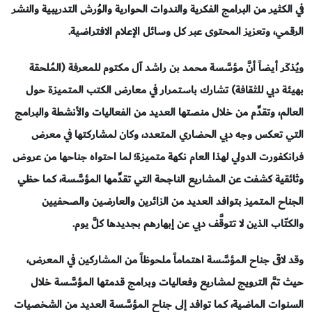
في الكثير من البرامج الفكرية والندوات الحوارية والوُرش التدريبية والنشر
الرقمي، وتعزيز المحتوى عبر كل وسائل الإعلام الافتراضية.
ويُذكَر أيضاً أنَّ مؤسَّسة محمد بن راشد آل مكتوم للمعرفة (المُلحقة
بهيئة دبي للثقافة) تشارك باستمرار في معارض الكتب المتميزة حول
العالم، وتقدِّم من خلال منصتها العديد من الفعاليات والأنشطة والبرامج
التي تعكس وجه دبي الحضاري المتعدد، وكان لمشاركتها في معرض
فرانكفورت الدولي لهذا العام نكهة متميزة؛ لما احتواه جناحها من عروض
وثائقية كشفت عن المشاريع الناجحة التي تقدِّمها المؤسَّسة، كما حظي
الجناح المتميز بتوافد العديد من الزائرين والعارضين والصحفيين
والكتّاب الذين لا تتوقَّف دبي عن إبهارهم بجديدها كلَّ يوم.
وقد لاقى جناح المؤسَّسة اهتماماً ملحوظاً من المشاركين في المعرض،
حيث تمَّ الترويج لمشاريع وفعاليات وبرامج قدمتها المؤسَّسة خلال
السنوات الماضية، كما توافد إلى جناح المؤسَّسة العديد من الشخصيات