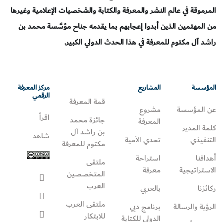
المرموقة في عالم النشر والمعرفة والكتابة والشخصيات الإعلامية وغيرها
من المهتمين الذين أبدوا إعجابهم بما يقدمه جناح مؤسَّسة محمد بن
راشد آل مكتوم للمعرفة في هذا الحدث الدولي الكبير.
المؤسسة
المشاريع
مركز المعرفة
الرقمي
قمة المعرفة
عن المؤسسة
مشروع
اقرأ
جائزة محمد
المعرفة
كلمة المدير
بن راشد آل
شاهد
التنفيذي
تحدي الأمية
مكتوم للمعرفة
أهدافنا
استراحة
ملتقى
الاستراتيجية
معرفة
المتخصصين
العرب
ركائزنا
بالعربي
ملتقى العرب
الرؤية والرسالة
برنامج دبي
للابتكار
الدولي للكتابة