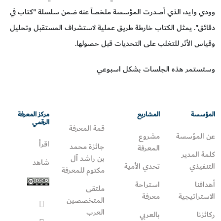
وودي وايد، الذي أصدرت المؤسسة ملخصاً عنه ضمن سلسلة "كتاب في
دقائق". يمثل الكتاب خارطة طريق عملية لاستشراف المستقبل وتحليل
وقياس الأثر للتغلب على التحديات قبل حصولها.
وستستمر هذه الجلسات بشكل اسبوعي
المؤسسة
المشاريع
مركز المعرفة
الرقمي
قمة المعرفة
عن المؤسسة
مشروع
اقرأ
جائزة محمد
المعرفة
كلمة المدير
بن راشد آل
شاهد
التنفيذي
تحدي الأمية
مكتوم للمعرفة
أهدافنا
استراحة
ملتقى
الاستراتيجية
معرفة
المتخصصين
العرب
ركائزنا
بالعربي