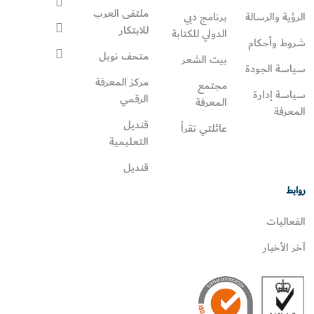
ملتقى العرب
الرؤية والرسالة
برنامج دبي
للابتكار
الدولي للكتابة
شروط وأحكام
متحف نوبل
بيت الشعر
سياسة الجودة
مركز المعرفة
مجتمع
سياسة إدارة
الرقمي
المعرفة
المعرفة
قنديل
عائلتي تقرأ‎
التعليمية
قنديل
روابط
الفعاليات
آخر الأخبار