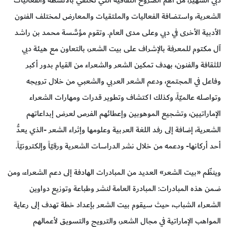
الشعرية، واستضافة الفعاليات والملتقيات والمعارض لمختلف الفنون
الأدبية الأخرى في دبي وعلى مدى العام. وتقوم مؤسَّسة محمد بن راشد
آل مكتوم للمعرفة بالإشراف على بيت الشعر، بالتعاون مع هيئة دبي
للثقافة والفنون، بهدف تمكين الشعر والشعراء من القيام بدور أكبر
وفاعل في المجتمع، ودعم الشعر العربي والشعبي من خلال ترويجه
وتواصله عالميّاً، وكذلك اكتشاف وتطوير قدرات ومهارات الشعراء
الإماراتيين، وتشجيع الموهوبين وإعطائهم الفرص لعرض إبداعاتهم
الشعرية، إضافة إلى رفد اللغة العربية وعلومها وإثراء الشعر -الذي يعدُّ
أحد أركانها- ودعمه من خلال نشر الدراسات الشعرية ورقيّاً وإلكترونيّاً.
وينظّم «بيت الشعر» العديد من المبادرات الهادفة إلى دعم الشعراء، ومن
ضمن هذه المبادرات: المبادرة العامة لنشر وطباعة وتوزيع دواوين
الشعراء الشباب، حيث سيقوم بيت الشعر بإعداد خطة تهدف إلى رعاية
المواهب الإماراتية في مجال الشعر، والترويج والتسويق لأعمالهم