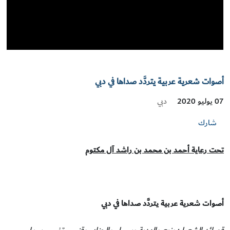
أصوات شعرية عربية يتردَّد صداها في دبي
دبي
07 يوليو 2020
شارك
تحت رعاية أحمد بن محمد بن راشد
آ
ل مكتوم
أصوات شعرية عربية يتردَّد صداها في دبي
قصائد الشعراء: بزيع والهدية وسبيل والجنابي وقنبس تضيء سماء