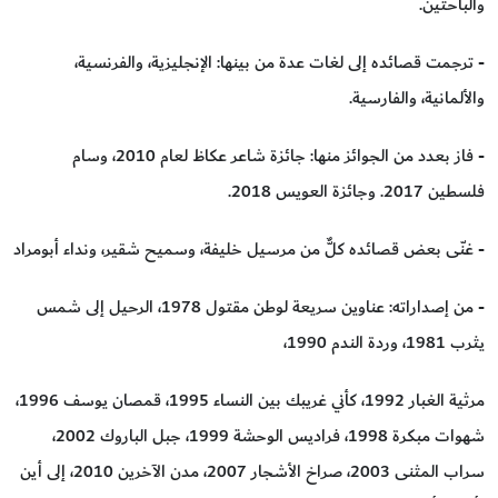
والباحثين.
- ترجمت قصائده إلى لغات عدة من بينها: الإنجليزية، والفرنسية،
والألمانية، والفارسية.
- فاز بعدد من الجوائز منها: جائزة شاعر عكاظ لعام 2010، وسام
فلسطين 2017. وجائزة العويس 2018.
- غنّى بعض قصائده كلٌّ من مرسيل خليفة، وسميح شقير، ونداء أبومراد
- من إصداراته: عناوين سريعة لوطن مقتول 1978، الرحيل إلى شمس
يثرب 1981، وردة الندم 1990،
مرثية الغبار 1992، كأني غريبك بين النساء 1995، قمصان يوسف 1996،
شهوات مبكرة 1998، فراديس الوحشة 1999، جبل الباروك 2002،
سراب المثنى 2003، صراخ الأشجار 2007، مدن الآخرين 2010، إلى أين