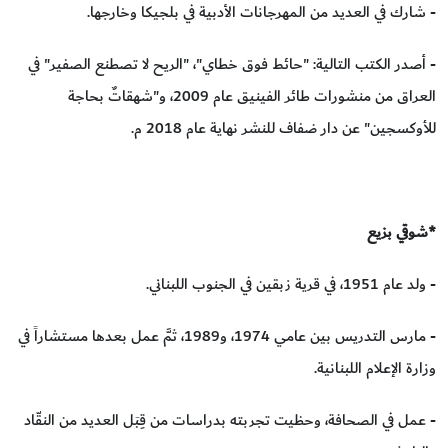
- شارك في العديد من المهرجانات الأدبية في بلجيكا وخارجها.
- أصدر الكتب التالية: "حائط فوق خطاي"، "الريح لا تصطنع الصفير" في
العراق من منشورات طائر الفينيق عام 2009، و"شهقاتٌ بحاجة
للأوكسجين" عن دار ضفاف للنشر نهاية عام 2018 م.
*شوقي بزيع
- ولد عام 1951، في قرية زبقين في الجنوب اللبناني.
- مارس التدريس بين عامي 1974، و1989، ثمَّ عمل بعدها مستشاراً في
وزارة الإعلام اللبنانية.
- عمل في الصحافة، وحظيت تجربته بدراسات من قِبَل العديد من النقّاد