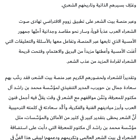
وعَرّف بسيرهم الذاتية وتاريخهم الشعري.
وعبر منصة بيت الشعر على تطبيق زووم الافتراضي تهادى صوت
الشعراء العرب عذباً قوياً، وسار نحو مقاصد وجدانية أحبَّها جمهور
الأمسية الذي تابعها عبر المنصة، وتفاعل معها بالأسئلة والتعليقات التي
أغنَت الأمسية وأعطتها مزيداً من البريق والاهتمام، وفتحت قريحة
الشعراء لقراءة المزيد من عذب الشعر.
وتقديراً للشعراء ولحضورهم الكريم عبر منصة بيت الشعر، فقد رحَّب بهم
سعادة جمال بن حويرب، المدير التنفيذي لمؤسَّسة محمد بن راشد آل
مكتوم للمعرفة، وثمَّن مواقفهم مع الشعر في وقت يقلُّ فيه أجمل فنون
العرب وأبرز ميادينهم الفنية والفكرية، وأكَّد سعادته في كلمته الترحيبية
أنَّ الشعر يحظى بتقدير كبير في كثير من الأماكن والمؤسَّسات، مثل
مؤسَّسة محمد بن راشد آل مكتوم للمعرفة التي دأبت على استضافة
الشعراء في بيت الشعر العالمي وتكريمهم ودعمهم؛ ليبقى هذا الفنُّ في