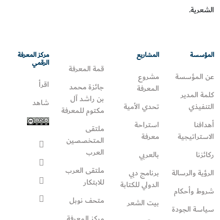
الشعرية.
المؤسسة
المشاريع
مركز المعرفة
الرقمي
قمة المعرفة
عن المؤسسة
مشروع
اقرأ
جائزة محمد
المعرفة
كلمة المدير
بن راشد آل
شاهد
التنفيذي
تحدي الأمية
مكتوم للمعرفة
أهدافنا
استراحة
ملتقى
الاستراتيجية
معرفة
المتخصصين
العرب
ركائزنا
بالعربي
ملتقى العرب
الرؤية والرسالة
برنامج دبي
للابتكار
الدولي للكتابة
شروط وأحكام
متحف نوبل
بيت الشعر
سياسة الجودة
مركز المعرفة