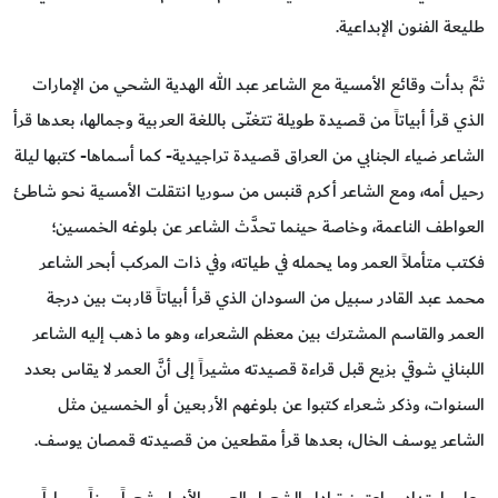
طليعة الفنون الإبداعية.
ثمَّ بدأت وقائع الأمسية مع الشاعر عبد الله الهدية الشحي من الإمارات
الذي قرأ أبياتاً من قصيدة طويلة تتغنّى باللغة العربية وجمالها، بعدها قرأ
الشاعر ضياء الجنابي من العراق قصيدة تراجيدية- كما أسماها- كتبها ليلة
رحيل أمه، ومع الشاعر أكرم قنبس من سوريا انتقلت الأمسية نحو شاطئ
العواطف الناعمة، وخاصة حينما تحدَّث الشاعر عن بلوغه الخمسين؛
فكتب متأملاً العمر وما يحمله في طياته، وفي ذات المركب أبحر الشاعر
محمد عبد القادر سبيل من السودان الذي قرأ أبياتاً قاربت بين درجة
العمر والقاسم المشترك بين معظم الشعراء، وهو ما ذهب إليه الشاعر
اللبناني شوقي بزيع قبل قراءة قصيدته مشيراً إلى أنَّ العمر لا يقاس بعدد
السنوات، وذكر شعراء كتبوا عن بلوغهم الأربعين أو الخمسين مثل
الشاعر يوسف الخال، بعدها قرأ مقطعين من قصيدته قمصان يوسف.
وعلى امتداد ساعتين تبادل الشعراء العرب الأدوار شعراً حيناً وحواراً