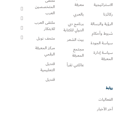
ملتقى
الاستراتيجية
معرفة
المتخصصين
العرب
ركائزنا
بالعربي
ملتقى العرب
الرؤية والرسالة
برنامج دبي
للابتكار
الدولي للكتابة
شروط وأحكام
متحف نوبل
بيت الشعر
سياسة الجودة
مركز المعرفة
مجتمع
سياسة إدارة
الرقمي
المعرفة
المعرفة
قنديل
عائلتي تقرأ‎
التعليمية
قنديل
روابط
الفعاليات
آخر الأخبار