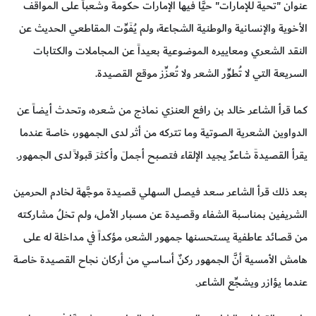
عنوان "تحية للإمارات" حيَّا فيها الإمارات حكومةً وشعباً على المواقف
الأخوية والإنسانية والوطنية الشجاعة، ولم يُفَوِّت المقاطعي الحديث عن
النقد الشعري ومعاييره الموضوعية بعيداً عن المجاملات والكتابات
السريعة التي لا تُطوِّر الشعر ولا تُعزِّز موقع القصيدة.
كما قرأ الشاعر خالد بن رافع العنزي نماذج من شعره، وتحدث أيضاً عن
الدواوين الشعرية الصوتية وما تتركه من أثر لدى الجمهور، خاصة عندما
يقرأ القصيدةَ شاعرٌ يجيد الإلقاء فتصبح أجملَ وأكثرَ قبولاً لدى الجمهور.
بعد ذلك قرأ الشاعر سعد فيصل السهلي قصيدة موجَّهة لخادم الحرمين
الشريفين بمناسبة الشفاء وقصيدة عن مسبار الأمل، ولم تخلُ مشاركته
من قصائد عاطفية يستحسنها جمهور الشعر، مؤكداً في مداخلة له على
هامش الأمسية أنَّ الجمهور ركنٌ أساسي من أركان نجاح القصيدة خاصة
عندما يؤازر ويشجِّع الشاعر.