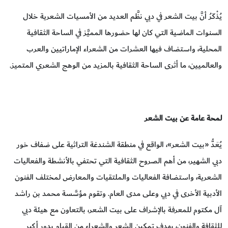
يُذْكَرُ أنَّ بيت الشعر في دبي نظَّم العديد من الأمسيات الشعرية خلال
السنوات الماضية التي كان لها حضورها المميَّز في الساحة الثقافية
المحلية، واستضاف فيها العشرات من الشعراء الإماراتيين والعرب
والعالميين، ما أثرى الساحة الثقافية بالمزيد من الوهج الشعري المتميز.
لمحة عامة عن بيت الشعر
يُعَدُّ «بيت الشعر»، الواقع في منطقة الشندغة التراثية على ضفاف خور
دبي الشهير، من أهم الصروح الثقافية التي تحتفي بالأنشطة والفعاليات
الشعرية، واستضافة الفعاليات والملتقيات والمعارض لمختلف الفنون
الأدبية الأخرى في دبي وعلى مدى العام. وتقوم مؤسَّسة محمد بن راشد
آل مكتوم للمعرفة بالإشراف على بيت الشعر، بالتعاون مع هيئة دبي
للثقافة والفنون، بهدف تمكين الشعر والشعراء من القيام بدور أكبر