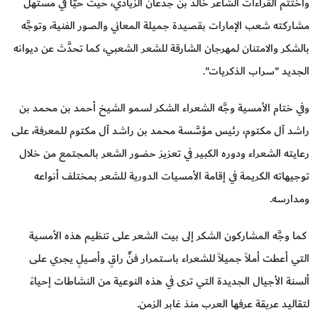
واختتم القراءات الشاعر خالد بن جدعان الزيادي، حيث حيَّا في مستهل
مشاركته شعب الإمارات بقصيدة جميلة المعاني والصور الفنية، وتوجَّه
بالشكر والامتنان لمهرجان الشارقة للشعر الشعبي، كما تحدَّث عن ديوانه
الجديد "سراب الذكريات".
وفي ختام الأمسية وجَّه الشعراء الشكر لسمو الشيخ أحمد بن محمد بن
راشد آل مكتوم، رئيس مؤسَّسة محمد بن راشد آل مكتوم للمعرفة، على
رعايته الشعراء ودوره الكبير في تعزيز حضور الشعر بالمجتمع من خلال
توجيهاته الكريمة في إقامة الأمسيات الدورية للشعر بمختلف أنواعه
ومدارسه.
كما وجَّه المشاركون الشكر إلى بيت الشعر على تنظيم هذه الأمسية
التي أعطت أملاً جميلاً للشعراء باستمرار فنٍّ راقٍ وأصيلٍ يجري على
ألسنة الأجيال الجديدة التي ترى في هذه النوعية من النشاطات إحياءً
لتقاليد عريقة عرفها العرب منذ غابر الزمن.