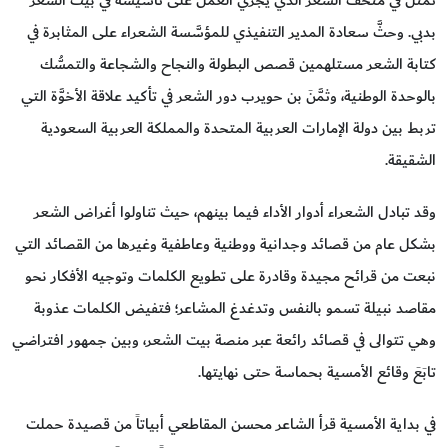
بدبي. وحثَّ سعادة المدير التنفيذي للمؤسَّسة الشعراء على المثابرة في
كتابة الشعر مستلهمين قصص البطولة والنجاح والشجاعة والتمسُّك
بالوحدة الوطنية، وثمَّنَ بن حويرب دور الشعر في تأكيد علاقة الأخوَّة التي
تربط بين دولة الإمارات العربية المتحدة والمملكة العربية السعودية
الشقيقة.
وقد تبادل الشعراء أدوار الأداء فيما بينهم، حيث تناولوا أغراض الشعر
بشكل عام من قصائد وجدانية ووطنية وعاطفية وغيرها من القصائد التي
نبعت من قرائح مجيدة وقادرة على تطويع الكلمات وتوجيه الأفكار نحو
مقاصد نبيلة تسمو بالنفس وتدغدغ المشاعر؛ فتفيض الكلمات عذوبة
وهي تتوالى في قصائد رائعة عبر منصة بيت الشعر، وبين جمهور افتراضي
تابَعَ وقائع الأمسية بحماسة حتى نهايتها.
في بداية الأمسية قرأ الشاعر محسن المقاطعي أبياتاً من قصيدة حملت