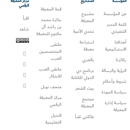
المؤسسة
المشاريع
مركز المعرفة
الرقمي
قمة المعرفة
عن المؤسسة
مشروع
اقرأ
جائزة محمد
المعرفة
كلمة المدير
بن راشد آل
شاهد
التنفيذي
تحدي الأمية
مكتوم للمعرفة
أهدافنا
استراحة
ملتقى
الاستراتيجية
معرفة
المتخصصين
العرب
ركائزنا
بالعربي
ملتقى العرب
الرؤية والرسالة
برنامج دبي
للابتكار
الدولي للكتابة
شروط وأحكام
متحف نوبل
بيت الشعر
سياسة الجودة
مركز المعرفة
مجتمع
سياسة إدارة
الرقمي
المعرفة
المعرفة
قنديل
عائلتي تقرأ‎
التعليمية