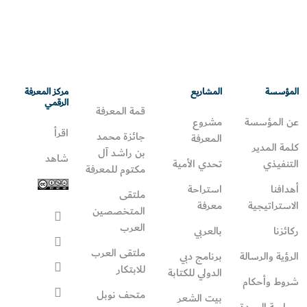
المؤسسة
المشاريع
مركز المعرفة
الرقمي
قمة المعرفة
عن المؤسسة
مشروع
اقرأ
جائزة محمد
المعرفة
كلمة المدير
بن راشد آل
شاهد
التنفيذي
تحدي الأمية
مكتوم للمعرفة
أهدافنا
استراحة
ملتقى
الاستراتيجية
معرفة
المتخصصين
العرب
ركائزنا
بالعربي
ملتقى العرب
الرؤية والرسالة
برنامج دبي
للابتكار
الدولي للكتابة
شروط وأحكام
متحف نوبل
بيت الشعر
سياسة الجودة