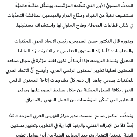
الحدثُ السنويُّ الأبرز الذي تنظِّمه المؤسَّسة، ويشكِّل منصَّةً عالميَّةً
تستضيف نخبةً من الخبراء وصنّاعِ القرار والمبدعين، لمناقشة التحدِّيات
في شتّى قطاعات المعرفة، وطرح الحلولِ لها واستشراف مستقبلها.
وبدوره قال الدكتور حسن السريحي، رئيس الاتحاد العربي للمكتبات
والمعلومات: كلّما زاد المحتوى التعليمي عبر الانترنت زاد النشاط
المعرفي ونشاط الترجمة، فإذا أردنا أن تكون لغتنا مؤثرة في مجال صناعة
المحتوى فعلينا تطوير المحتوى الرقمي العربي. وأوضح أنَّ الاتحاد العربي
للمكتبات يسعي جاهداً إلى دعم كلِّ مشروعات إتاحة المحتوى الرقمي
العربي بكافة السبل الممكنة من خلال تسليط الضوء عليها وتوفير
المعايير التي تمكِّن المؤسَّسات من العمل المهني والاحترافي.
وتحدَّث الدكتور صالح المسند، مدير مركز الفهرس العربي الموحد قائلاً:
يُعدُّ كلاً من الإدراك التقني، والرغبة الإدارية في التطوير، وتطوير مستوى
البنية التحتية التقنية، وتوحيد المعايير الفنية من أبرز عوامل تطوير