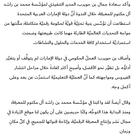
وأكد سعادة جمال بن حويرب، المدير التنفيذي لمؤسَّسة محمد بن راشد
آل مكتوم للمعرفة، خلال الندوة أنَّ دولة الإمارات العربية المتحدة
استطاعت أن تؤَسِّس بنية تحتِيَّةً قويَّةً لحكومة رقميَّة متكاملة، مكَّنتها من
مواجه التحديات العالميَّة الطارئة مهما كانت طبيعتها، وضمنت
استمراريَّة استخدام كافة الخدمات والحلول والنشاطات.
وأضاف بن حويرب: العملُ الحكومي في دولة الإمارات لم يتوقَّف أو يتغيَّر
أداؤُه، بل تطوَّر نحو الأفضل، وأصبح أكثر كفاءةً خلال مراحل انتشار
الفيروس ومواجهته، كما أنَّ العمليَّة التعليميَّة استمرَّت عن بعد وعلى
أكمل وجه.
وقال أيضاً: لقد واكبنا في مؤسَّسة محمد بن راشد أل مكتوم للمعرفة،
ومنذ البداية هذا التوجُّه، وكنّا حريصين على أن يكون لنا موقع الرّيادة في
مجال نَشر وإنتاج المعرفة الرقميَّة، وإتاحة قنواتها للجميع، في كلِّ مكانٍ
وزمان.