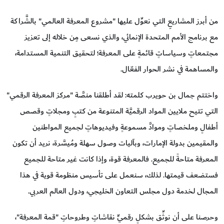
من أبرز المشاريعِ التي نعوِّل عليها "مشروع المعرفة العالمي" بالشَّراكة
مع برنامج الأمم المتحدة الإنمائي، والذي نسعى مِن خلاله إلى تعزيز
مجتمعاتٍ وسياساتٍ قائمةٍ على المعرفة؛ لتحقيق التنمية المستدامة،
والمساهمة في نشر الحوار الفعّال.
واختتم جمال بن حويرب كلمته: لقد أطلقنا منصَّة "مركز المعرفة الرقمي"
التي تتيح ملايين المواد الرقميَّة المتنوعة من كتبٍ ومجلاتٍ وقصص
أطفالٍ وملخصاتٍ وموادَّ مسموعةٍ وفيديوهاتٍ لجميع المواطنين
والمقيمين بدولة الإمارات، وبآليات وصول سهلة ومُيسَّرة، نريد أن تكون
المعرفة متاحةً للجميع. فالمعرفة قوة، وإذا كانت غير متاحة للجميع
فستضعف قيمتها. لذلك، سنعمل على تأسيس منظومة قوية في هذا
المجال لخدمة دول مجلس التعاون الخليجي، ودول العالم العربي.
وحرصنا على أن نوثِّق بشكلٍ رقميٍّ نقاشاتِ وطروحاتِ "قمة المعرفة"،