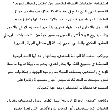
استضافة اجتماعات النسخة الخامسة من "منتدى الجوائز العربية"،
التجمع العربي الذي يضم في عضويته 35 جائزة مرموقة من جوائز
المنطقة العربية، ويهدف إلى دعمها والارتقاء بمكانتها وتعزيز جهود
التنسيق والتعاون فيما بينها، لتطوير بيئة عربية محفزة للإبداع والتميز.
وذلك بتاريخ 8 و 9 أكتوبر المقبل بحضور نخبة من الشخصيات البارزة في
المشهد الفكري والعلمي العربي، إضافة إلى ممثلي الجوائز العربية.
وتواكب استضافة الجائزة للمنتدى، رسالتها وأهدافها الاستراتيجية
المتمثلة في تشجيع الفكر والابتكار العربي، ودعم بناء بيئة عربية حاضنة
للإبداع والمبدعين بمختلف المجالات. وتوجيه الجهود والإمكانيات نحو
تطوير مجتمعات المعرفة، لتأسيس أجيال مستنيرة وقادرة على
استشراف متطلبات المستقبل، ومواجهة تحدياته.
ويُناقش "منتدى الجوائز العربية" سبل تطوير العمل المشترك، وتبادل
الخبرات، كما يستعرض أبرز المبادرات والأنشطة التي تعزز حضور