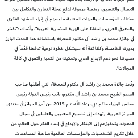
الاتصال والتنسيق، ومنصة مرموقة لدفع عجلة التعاون والتكامل بين
مختلف المؤسسات والجهات المعنية، ما يسهم في إثراء المشهد الفكري
والمعرفي العربي، والحفاظ على الهوية الحضارية العربية". وأضاف :"نفخر
في جائزة محمد بن راشد آل مكتوم للمعرفة باستضافة هذا الحدث البارز
بدورته الخامسة، وكلنا ثقة أنه سيشكل خطوة نوعية تدفعنا قدُماً في
مسيرتنا نحو دعم الإبداع العربي وتمكينه من التميز والتفوق في كافة
المجالات".
وتُعد جائزة محمد بن راشد آل مكتوم للمعرفة، التي أطلقها صاحب
السمو الشيخ محمد بن راشد آل مكتوم، نائب رئيس الدولة رئيس
مجلس الوزراء حاكم دبي، رعاه الله، عام 2015، من أبرز الجوائز في منتدى
الجوائز العربية، وتهدف إلى تشجيع المعنيين والعاملين في مجال
المعرفة، وتحفيزهم إلى الابتكار والإبداع في إنماء الفكر حول العالم، من
خلال تكريم الشخصيات والمؤسسات العالمية صاحبة المساهمات