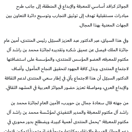
الجوائز كرافد أساسي للمعرفة والإبداع في المنطقة، إلى جانب طرح
مبادرات مستقبلية تهدف إلى توثيق التجارب وتوسيع دائرة التعاون بين
الجهات المعنية بهذا المجال.
وفي هذا السياق، عبر الدكتور عبد العزيز السبيّل رئيس المنتدى، أمين عام
جائزة الملك فيصل عن عميق شكره وتقديره لجائزة محمد بن راشد آل
مكتوم للمعرفه، العضو المؤسس للمنتدى، والمؤسسة على استضافتها
لاجتماع المنتدى. وبذل كافة الجهود لتحقيق النجاح المأمول. وأضاف
الدكتور السبيّل أن هذا الاجتماع يأتي في إطار سعي المنتدى لدعم الثقافة
والإبداع العربي، ومواصلة تعزيز حضور الجوائز العربية في المشهد الثقافي.
من جهته قال سعادة جمال بن حويرب، الأمين العام لجائزة محمد بن
راشد آل مكتوم للمعرفة والمدير التنفيذي لمؤسَّسة محمد بن راشد آل
مكتوم للمعرفة: "يحمل المنتدى أهمية كبيرة، ويضطلع بدور محوري في
دعم الجوائز العربية والارتقاء بمكانتها، متيحاً فضاءً متميزاً لتمكين قنوات