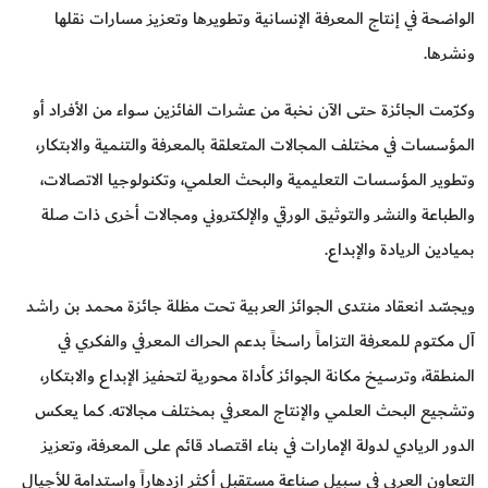
الواضحة في إنتاج المعرفة الإنسانية وتطويرها وتعزيز مسارات نقلها
ونشرها.
وكرّمت الجائزة حتى الآن نخبة من عشرات الفائزين سواء من الأفراد أو
المؤسسات في مختلف المجالات المتعلقة بالمعرفة والتنمية والابتكار،
وتطوير المؤسسات التعليمية والبحث العلمي، وتكنولوجيا الاتصالات،
والطباعة والنشر والتوثيق الورقي والإلكتروني ومجالات أخرى ذات صلة
بميادين الريادة والإبداع.
ويجسّد انعقاد منتدى الجوائز العربية تحت مظلة جائزة محمد بن راشد
آل مكتوم للمعرفة التزاماً راسخاً بدعم الحراك المعرفي والفكري في
المنطقة، وترسيخ مكانة الجوائز كأداة محورية لتحفيز الإبداع والابتكار،
وتشجيع البحث العلمي والإنتاج المعرفي بمختلف مجالاته. كما يعكس
الدور الريادي لدولة الإمارات في بناء اقتصاد قائم على المعرفة، وتعزيز
التعاون العربي في سبيل صناعة مستقبل أكثر ازدهاراً واستدامة للأجيال