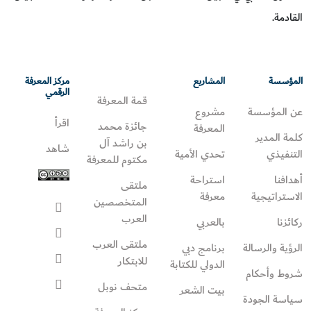
القادمة.
المؤسسة
المشاريع
مركز المعرفة
الرقمي
قمة المعرفة
عن المؤسسة
مشروع
اقرأ
جائزة محمد
المعرفة
كلمة المدير
بن راشد آل
شاهد
التنفيذي
تحدي الأمية
مكتوم للمعرفة
أهدافنا
استراحة
ملتقى
الاستراتيجية
معرفة
المتخصصين
العرب
ركائزنا
بالعربي
ملتقى العرب
الرؤية والرسالة
برنامج دبي
للابتكار
الدولي للكتابة
شروط وأحكام
متحف نوبل
بيت الشعر
سياسة الجودة