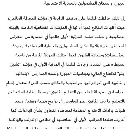
الديون؛ والسكان المشمولين بالحماية الاجتماعية.
إلى ذلك، حافظت فنلندا على مرتبتها الرابعة في مؤشر المعرفة العالمي،
حيث أظهرت النتائج تميز أدائها في المؤشرات القطاعية الخاصة بالبيئة
التمكينية. واحتلت فنلندا المرتبة الأولى عالمياً في الحماية من التعرض
للمخاطر الطبيعية؛ والسكان المشمولين بالحماية الاجتماعية؛ وجودة
المؤسسات؛ وسيادة القانون، فيما احتلت المرتبة الثانية من ناحية
السيطرة على الفساد. وجاءت فنلندا في المرتبة الأولى في مؤشر "تشين
إيتو" للانفتاح المالي؛ وديناميات الديون؛ ونسبة المدارس الابتدائية
والثانوية التي تتوافر فيها حواسيب؛ والتكافؤ حسب الثروة لمعدل إتمام
الدراسة في المرحلة العليا من التعليم الثانوي؛ ونسبة الطلبة الملتحقين
بالتعليم ما بعد الثانوي غير الجامعي في برامج مهنية وتقنية؛ وعدد
طلبات براءات الاختراع المقدّمة لمعاهدة التعاون بشأن البراءات. كما
أحرزت فنلندا المراتب الأولى في التنافسية في قطاعي الإنترنت والهاتف؛
وحجم استخدام الإنترنت ذات النطاق العريض عبر الهاتف المحمول لكل