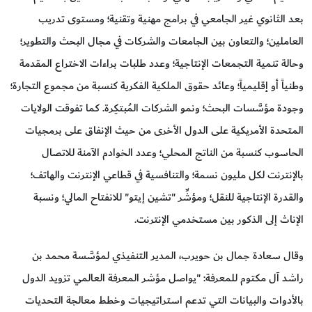
بعد الثانوي غير الجامعي في برامج مهنية وتقنية؛ ومستوى تدريب
العاملين؛ والتعاون بين الجامعات والشركات في مجال البحث والتطوير؛
وحالة تنمية التجمعات الإنتاجية؛ وعدد طلبات براءات الاختراع المقدمة
وطنياً أو إقليمياً؛ وعائد حقوق الملكية الفكرية كنسبة من مجموع التجارة؛
وجودة مؤسَّسات البحث؛ ونمو الشركات المُبتكِرة. كما تفوقت الولايات
المتحدة الأمريكية على الدول الأخرى من حيث الإنفاق على برمجيات
الحاسوب كنسبة من الناتج المحلي؛ وعدد الخوادم الآمنة للاتصال
بالإنترنت لكل مليون نسمة؛ والتنافسية في قطاعي الإنترنت والهاتف؛
والقدرة الإنتاجية للنقل؛ ومؤشِّر "تشين إيتو" للانفتاح المالي؛ ونسبة
الإناث إلى الذكور بين مستخدمي الإنترنت.
وقال سعادة جمال بن حويرب، المدير التنفيذي لمؤسَّسة محمد بن
راشد آل مكتوم للمعرفة: "يواصل مؤشر المعرفة العالمي تزويد الدول
بالأدوات والبيانات التي تدعم استراتيجيات وخطط معالجة التحديات