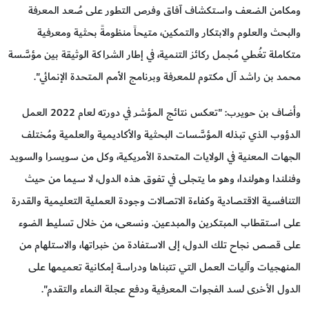
ومكامن الضعف واستكشاف آفاق وفرص التطور على صُعد المعرفة
والبحث والعلوم والابتكار والتمكين، متيحاً منظومةً بحثية ومعرفية
متكاملة تغُطي مُجمل ركائز التنمية، في إطار الشراكة الوثيقة بين مؤسَّسة
محمد بن راشد آل مكتوم للمعرفة وبرنامج الأمم المتحدة الإنمائي".
وأضاف بن حويرب: "تعكس نتائج المؤشر في دورته لعام 2022 العمل
الدؤوب الذي تبذله المؤسَّسات البحثية والأكاديمية والعلمية ومُختلف
الجهات المعنية في الولايات المتحدة الأمريكية، وكل من سويسرا والسويد
وفنلندا وهولندا، وهو ما يتجلى في تفوق هذه الدول، لا سيما من حيث
التنافسية الاقتصادية وكفاءة الاتصالات وجودة العملية التعليمية والقدرة
على استقطاب المبتكرين والمبدعين. ونسعى، من خلال تسليط الضوء
على قصص نجاح تلك الدول، إلى الاستفادة من خبراتها، والاستلهام من
المنهجيات وآليات العمل التي تتبناها ودراسة إمكانية تعميمها على
الدول الأخرى لسد الفجوات المعرفية ودفع عجلة النماء والتقدم".