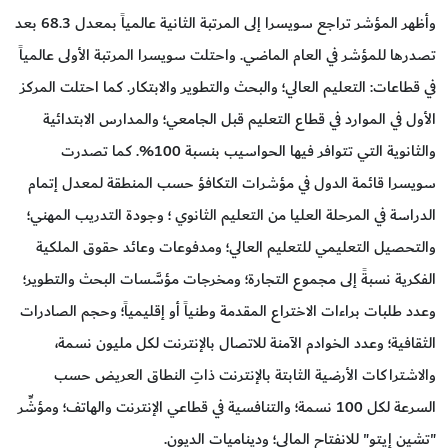
وأظهر المؤشر تراجع سويسرا إلى المرتبة الثانية عالمياً بمعدل 68.3 بعد
تصدرها للمؤشر في العام الماضي. واحتلت سويسرا المرتبة الأولى عالمياً
في قطاعات: التعليم العالي؛ والبحث والتطوير والابتكار. كما احتلت المركز
الأول في الموارد في قطاع التعليم قبل الجامعي؛ والمدارس الابتدائية
والثانوية التي تتوافر فيها الحواسيب بنسبة 100%. كما تصدرت
سويسرا قائمة الدول في مؤشرات التكافؤ حسب المنطقة لمعدل إتمام
الدراسة في المرحلة العليا من التعليم الثانوي ؛ وجودة التدريب المهني؛
والتحصيل التعليمي للتعليم العالي؛ ومدفوعات وعائد حقوق الملكية
الفكرية نسبةً إلى مجموع التجارة؛ ومخرجات مؤسَّسات البحث والتطوير؛
وعدد طلبات براءات الاختراع المقدمة وطنياً أو إقليمياً؛ وحجم الصادرات
الثقافية؛ وعدد الخوادم الآمنة للاتصال بالإنترنت لكل مليون نسمة،
والاشتراكات الأرضية الثابتة بالإنترنت ذاتِ النطاق العريض حسب
السرعة لكل 100 نسمة؛ والتنافسية في قطاعي الإنترنت والهاتف؛ ومؤشِّر
"تشين إيتو" للانفتاح المالي؛ وديناميات الديون.