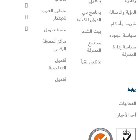
ركائزنا
بالعربي
ملتقى العرب
الرؤية والرسالة
برنامج دبي
للابتكار
الدولي للكتابة
شروط وأحكام
متحف نوبل
بيت الشعر
سياسة الجودة
مركز المعرفة
مجتمع
سياسة إدارة
الرقمي
المعرفة
المعرفة
قنديل
عائلتي تقرأ‎
التعليمية
قنديل
روابط
الفعاليات
آخر الأخبار