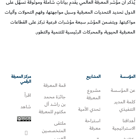
يُذكر أن مؤشِّر المعرفة العالمي يقدم بياناتٍ شاملة وموثوقة تسهّل على
الدول تحديد التحديات المعرفية وسبل مواجهتها، وفهم التحولات وآليات
مواكبتها. ويتضمن المؤشر سبعة مؤشرات فرعية تركز على القطاعات
المعرفية الحيوية، والمحركات الرئيسية للتنمية والتطور.
المؤسسة
المشاريع
مركز المعرفة
الرقمي
قمة المعرفة
عن المؤسسة
مشروع
اقرأ
جائزة محمد
المعرفة
كلمة المدير
بن راشد آل
شاهد
التنفيذي
تحدي الأمية
مكتوم للمعرفة
أهدافنا
استراحة
ملتقى
الاستراتيجية
معرفة
المتخصصين
العرب