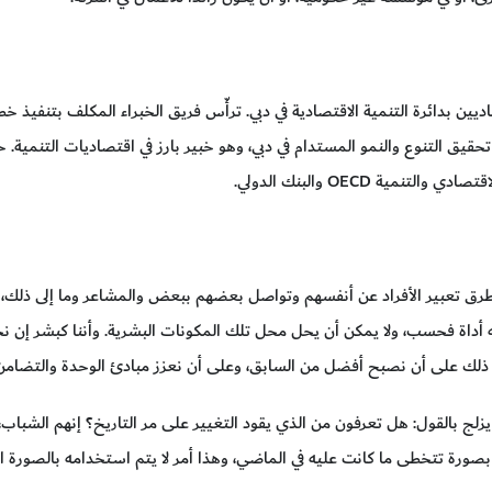
ديين بدائرة التنمية الاقتصادية في دبي. ترأّس فريق الخبراء المكلف بتنفيذ خط
اتيجية 2015 نحو تحقيق التنوع والنمو المستدام في دبي، وهو خبير بارز في اقتصاديات الت
تنمية OECD والبنك الدولي.
ة وطرق تعبير الأفراد عن أنفسهم وتواصل بعضهم ببعض والمشاعر وما إلى ذلك
لأنه أداة فحسب، ولا يمكن أن يحل محل تلك المكونات البشرية. وأننا كبشر إن 
لك على أن نصبح أفضل من السابق، وعلى أن نعزز مبادئ الوحدة والتضامن ا
زلج بالقول: هل تعرفون من الذي يقود التغيير على مر التاريخ؟ إنهم الشبا
صورة تتخطى ما كانت عليه في الماضي، وهذا أمر لا يتم استخدامه بالصورة ال