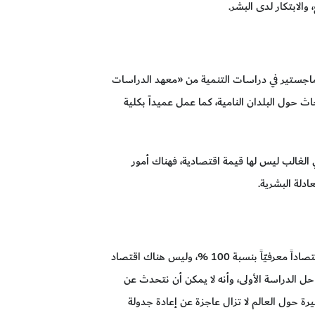
والابتكار لدى البشر.
لماجستير في دراسات التنمية من «معهد الدراسات
اث حول البلدان النامية، كما عمل عميداً بكلية
في الغالب ليس لها قيمة اقتصادية، فهناك أمور
ادلة البشرية.
الأستاذ الدكتور بوريس سايزلج يتفق مع جرينفيلد بأنه ليس هناك اقتصاد في العالم يمكن أن نسميه اقتصاداً معرفيّاً بنسبة 100 %، وليس هناك اقتصاد
ل الدراسة الأولى، وأنه لا يمكن أن نتحدث عن
رة حول العالم لا تزال عاجزة عن إعادة جدولة