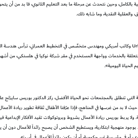
 بالكامل، وحين نتحدث عن مرحلة ما بعد التعليم الثانوي، فا بد من أن يتحول 
والعقلية النقدية، وما شابه ذلك.
مؤسس شركة Urbanscale وكاتب أمريكي ومهندس متخصِّص في التخطيط العمراني، ترأس 
متعلقة بالخدمات وواجهة المستخدم في مقر شركة نوكيا في هلسنكي، من أشهر 
 الحياة اليومية».
ة التي تنطلق بالمجتمعات نحو الحياة الأفضل، ركز الدكتور بوريس سايزلج على
يث لا بد من غرسها في المناهج، فإذا عرّفنا الأطفال ثقافة تطوير ريادة الأ
ولا يربط بوريس ريادة الأعمال بشروط وبروتوكولات تقيد الأفكار الإبداعية فيه
بوجود منهجية ابتكارية، ويستطيع الشخص أن يصبح رائداً للأعمال دون أن يفت
ى، أو في مؤسسة غير حكومية، أو أن يكون رائداً للأعمال في أسرته.