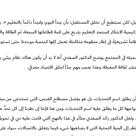
 لكن نستطيع أن نخلق المستقبل؛ بأن نبدأ اليوم، ولنبدأ دائماً بالتعليم ». به
راتيجية الابتكار فسنجد التعليم يتربع على قمة قطاعاتها السبعة، ثم الطاقة وال
نظاماً تشريعيّاً، في إطار منظومة متكاملة تعمل كلها كمنصة موحدة؛ حتى تستو
ميته في المجتمع يوضح الدكتور الصفدي أنه لا بد أن يكون هناك نظام بيئي 
بنشر ثقافة المعرفة، وهذا عنصر مهم جدّاً لخلق اقتصاد معرفي.
ي أن يطلق اسم التحديات، بل هو يفضل مصطلح الفرص، التي تستدعي من ص
اجهة كل ما يطلق عليه اسم التحديات، ومن هنا فإننا إن نظرنا إلى كل تحدٍّ ع
 ولعل الدكتور رائد الصفدي متأثر في هذا بالنهج التي قامت عليه دبي في تح
ظر إلى البنية التحتية التي لا يضاهيها شيء فيما يتعلق بالاتصالات، سواء على