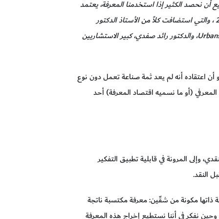
ع أن نحصد الكثير إذا استخدمنا المعرفة، يعتمد
على الابتكار والريادة ولا يركز على التقليد في دبي. وهذا ما تناولته جلسة قمة المعرفة في دورة العام 2018 ، والتي استضافت كلاً من الأستاذ الدكتور
بوريس سايزلج، رئيس مجلس إدارة شبكة اقتصاد المعرفة، والسيد/آدم جرينفيلد، مؤسس شركة Urbanscale، والدكتور رائد صفدي، كبير الاستشاريين
 أن اعتقاده أنه لم يعد ثمة صناعة تعمل دون نوع
المعرفي (أو ما نسميه اقتصاد المعرفة) أحد
ي، وإلى المرونة في قابلية تطبيق التفكير
ل النقد.
ة ذاتها مكونة من شقّين: معرفة مكتسبة ناتجة
 وحين نفكر في أننا نستطيع إخراج هذه المعرفة