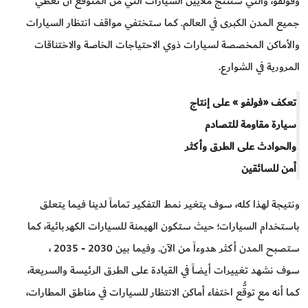
وفولفو، والتي ستنتج ملايين السيارات التي من المتوقع أن تغطي
جميع المدن الكبرى في العالم. كما ستختفي مواقف انتظار السيارات
والأماكن المخصصة لسيارات ذوي الاحتياجات الخاصة والاختناقات
المرورية في الشوارع.
تعكف «فولفو » على إنتاج
سيارة مقاومة للتصادم
والحوادث على الطرق وأكثر
أمن للسائقين
ونتيجة لهذا كله، سوف يتغير نمط التفكير تماماً لدينا فيما يتعلق
باستخدام السيارات؛ حيث ستكون الهيمنة للسيارات الكهربائية، كما
ستصبح المدن أكثر هدوءاً من الآن. وفيما بين 2030 - 2035 ،
سوف نشهد تغييرات أيضاً في القيادة على الطرق الرئيسة والسريعة،
كما أنه مع توقُّع اختفاء أماكن الانتظار للسيارات في مناطق المطارات،