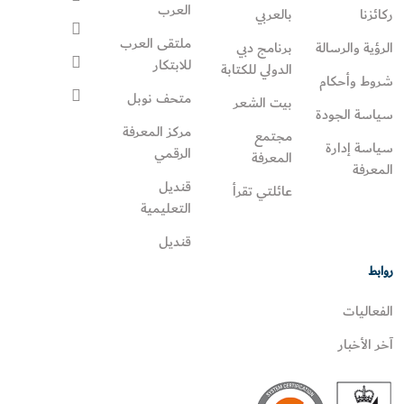
العرب
ركائزنا
بالعربي
ملتقى العرب
الرؤية والرسالة
برنامج دبي
للابتكار
الدولي للكتابة
شروط وأحكام
متحف نوبل
بيت الشعر
سياسة الجودة
مركز المعرفة
مجتمع
سياسة إدارة
الرقمي
المعرفة
المعرفة
قنديل
عائلتي تقرأ‎
التعليمية
قنديل
روابط
الفعاليات
آخر الأخبار