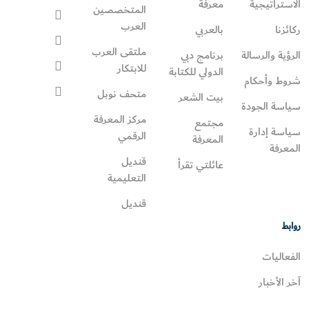
الاستراتيجية
معرفة
المتخصصين
العرب
ركائزنا
بالعربي
ملتقى العرب
الرؤية والرسالة
برنامج دبي
للابتكار
الدولي للكتابة
شروط وأحكام
متحف نوبل
بيت الشعر
سياسة الجودة
مركز المعرفة
مجتمع
سياسة إدارة
الرقمي
المعرفة
المعرفة
قنديل
عائلتي تقرأ‎
التعليمية
قنديل
روابط
الفعاليات
آخر الأخبار