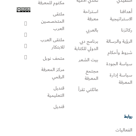
التنفيذي
تحدي الأمية
مكتوم للمعرفة
أهدافنا
استراحة
ملتقى
الاستراتيجية
معرفة
المتخصصين
العرب
ركائزنا
بالعربي
ملتقى العرب
الرؤية والرسالة
برنامج دبي
للابتكار
الدولي للكتابة
شروط وأحكام
متحف نوبل
بيت الشعر
سياسة الجودة
مركز المعرفة
مجتمع
سياسة إدارة
الرقمي
المعرفة
المعرفة
قنديل
عائلتي تقرأ‎
التعليمية
قنديل
روابط
الفعاليات