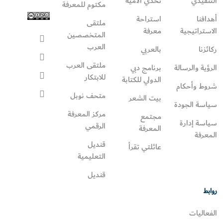
التنفيذي
تحدي الأمية
مكتوم للمعرفة
أهدافنا
استراحة
ملتقى
الاستراتيجية
معرفة
المتخصصين
العرب
ركائزنا
بالعربي
ملتقى العرب
الرؤية والرسالة
برنامج دبي
للابتكار
الدولي للكتابة
شروط وأحكام
متحف نوبل
بيت الشعر
سياسة الجودة
مركز المعرفة
مجتمع
سياسة إدارة
الرقمي
المعرفة
المعرفة
قنديل
عائلتي تقرأ‎
التعليمية
قنديل
روابط
الفعاليات