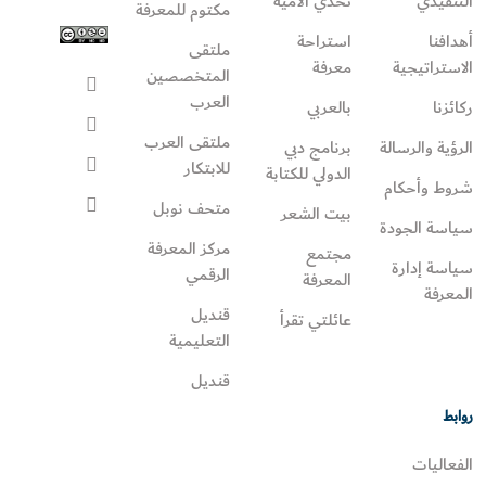
التنفيذي
تحدي الأمية
مكتوم للمعرفة
أهدافنا
استراحة
ملتقى
الاستراتيجية
معرفة
المتخصصين
العرب
ركائزنا
بالعربي
ملتقى العرب
الرؤية والرسالة
برنامج دبي
للابتكار
الدولي للكتابة
شروط وأحكام
متحف نوبل
بيت الشعر
سياسة الجودة
مركز المعرفة
مجتمع
سياسة إدارة
الرقمي
المعرفة
المعرفة
قنديل
عائلتي تقرأ‎
التعليمية
قنديل
روابط
الفعاليات